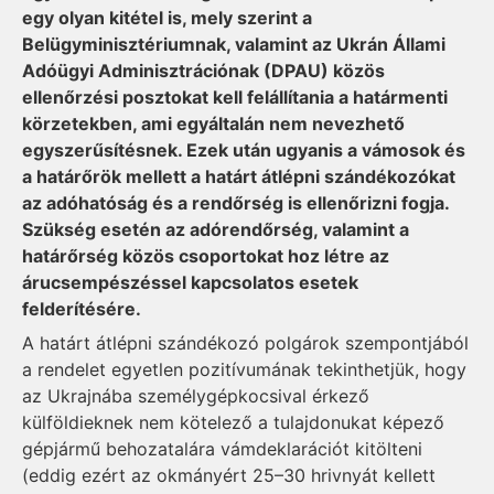
egy olyan kitétel is, mely szerint a
Belügyminisztériumnak, valamint az Ukrán Állami
Adóügyi Adminisztrációnak (DPAU) közös
ellenőrzési posztokat kell felállítania a ha­tármenti
körzetekben, ami egyáltalán nem nevezhető
egyszerűsítésnek. Ezek után ugyanis a vámosok és
a határőrök mellett a határt átlépni szándékozókat
az adóhatóság és a rendőrség is ellenőrizni fogja.
Szükség esetén az adórendőrség, valamint a
határőrség közös csoportokat hoz létre az
árucsempészéssel kapcsolatos esetek
felderítésére.
A határt átlépni szándékozó polgárok szempontjából
a rendelet egyetlen pozitívumának tekinthetjük, hogy
az Ukrajnába személygépkocsival érkező
külföldieknek nem kötelező a tulajdonukat képező
gépjármű behozatalára vámdeklarációt kitölteni
(eddig ezért az okmányért 25–30 hrivnyát kellett