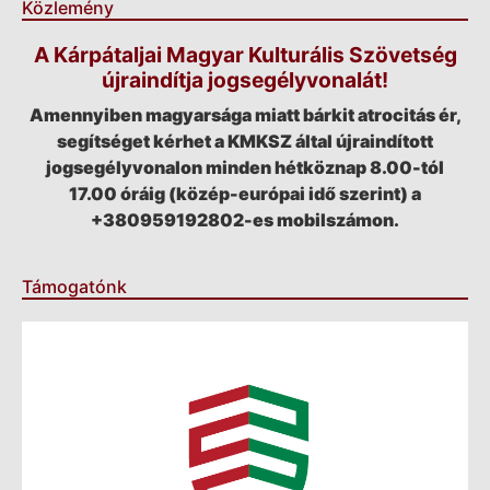
Közlemény
A Kárpátaljai Magyar Kulturális Szövetség
újraindítja jogsegélyvonalát!
Amennyiben magyarsága miatt bárkit atrocitás ér,
segítséget kérhet a KMKSZ által újraindított
jogsegélyvonalon minden hétköznap 8.00-tól
17.00 óráig (közép-európai idő szerint) a
+380959192802-es mobilszámon.
Támogatónk