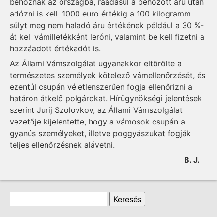
behoznak az országba, ráadásul a behozott áru után
adózni is kell. 1000 euro értékig a 100 kilogramm
súlyt meg nem haladó áru értékének például a 30 %-
át kell vámilletékként leróni, valamint be kell fizetni a
hozzáadott értékadót is.
Az Állami Vámszolgálat ugyanakkor eltörölte a
természetes személyek kötelező vámellenőrzését, és
ezentúl csupán véletlenszerűen fogja ellenőrizni a
határon átkelő polgárokat. Hírügynökségi jelentések
szerint Jurij Szolovkov, az Állami Vámszolgálat
vezetője kijelentette, hogy a vámosok csupán a
gyanús személyeket, illetve poggyászukat fogják
teljes ellenőrzésnek alávetni.
B. J.
Keresés űrlap
Keresés