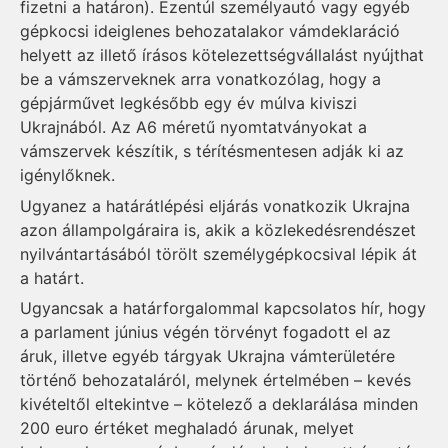
fizetni a határon). Ezentúl személyautó vagy egyéb
gépkocsi ideiglenes behozatalakor vámdeklaráció
helyett az illető írásos kötelezettségvállalást nyújthat
be a vámszerveknek arra vonatkozólag, hogy a
gépjárművet legkésőbb egy év múlva kiviszi
Ukrajnából. Az A6 méretű nyomtatványokat a
vámszervek készítik, s térítésmentesen adják ki az
igénylőknek.
Ugyanez a határátlépési eljárás vonatkozik Ukrajna
azon állampolgáraira is, akik a közlekedésrendészet
nyilvántartásából törölt személygépkocsival lépik át
a határt.
Ugyancsak a határforgalommal kapcsolatos hír, hogy
a parlament június végén törvényt fogadott el az
áruk, illetve egyéb tárgyak Ukrajna vámterületére
történő behozataláról, melynek értelmében – kevés
kivételtől eltekintve – kötelező a deklarálása minden
200 euro értéket meghaladó árunak, melyet