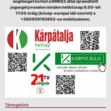
segítséget kérhet a KMKSZ által újraindított
jogsegélyvonalon minden hétköznap 8.00-tól
17.00 óráig (közép-európai idő szerint) a
+380959192802-es mobilszámon.
Támogatónk