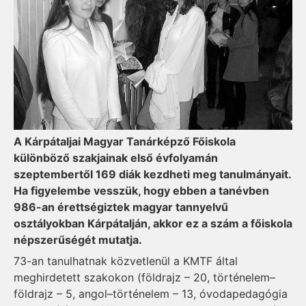
A Kárpátaljai Magyar Tanárképző Főiskola
különböző szakjainak első évfolyamán
szeptembertől 169 diák kezdheti meg tanulmányait.
Ha figyelembe vesszük, hogy ebben a tanévben
986-an érettségiztek magyar tan­nyelvű
osztályokban Kárpátalján, akkor ez a szám a főiskola
népszerűségét mutatja.
73-an tanulhatnak közvetlenül a KMTF által
meghirdetett szakokon (földrajz – 20, történelem–
földrajz – 5, angol–történelem – 13, óvodapedagógia