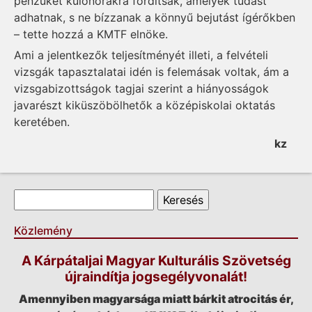
pénzüket különórákra fordítsák, amelyek tudást
adhatnak, s ne bízzanak a könnyű bejutást ígérőkben
– tette hozzá a KMTF elnöke.
Ami a jelentkezők teljesítményét illeti, a felvételi
vizsgák tapasztalatai idén is felemásak voltak, ám a
vizsgabizottságok tagjai szerint a hiányosságok
javarészt kiküszöbölhetők a középiskolai oktatás
keretében.
kz
Keresés űrlap
Keresés
Közlemény
A Kárpátaljai Magyar Kulturális Szövetség
újraindítja jogsegélyvonalát!
Amennyiben magyarsága miatt bárkit atrocitás ér,