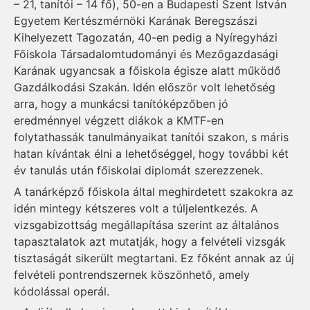
– 21, tanítói – 14 fő), 50-en a Budapesti Szent István
Egyetem Kertészmérnöki Karának Beregszászi
Kihelyezett Tagozatán, 40-en pedig a Nyíregyházi
Főiskola Társadalomtudományi és Mezőgazdasági
Karának ugyan­­­­csak a főiskola égisze alatt működő
Gazdálkodási Szakán. Idén először volt lehetőség
arra, hogy a munkácsi tanítóképzőben jó
eredménnyel végzett diákok a KMTF-en
folytathassák tanulmányaikat tanítói szakon, s máris
hatan kívántak élni a lehetőséggel, hogy további két
év tanulás után főiskolai diplomát szerezzenek.
A tanárképző főiskola által meghirdetett szakokra az
idén mintegy kétszeres volt a túljelentkezés. A
vizsgabizottság megállapítása szerint az általános
tapasztalatok azt mutatják, hogy a felvételi vizsgák
tisztaságát sikerült megtartani. Ez főként annak az új
felvételi pontrendszernek köszönhető, amely
kódolással operál.