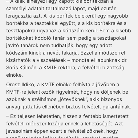
– A diák elhelyezi egy kapott kis borítékban a
személyi adatait tartalmazó lapot, majd ezután
leragasztja azt. A kis boríték belekerül egy nagyobb
borítékba a tesztekkel együtt, s a kis borítékra és a
tesztlapokra ugyanaz a kódszám kerül. Sem a kisebb
borítékokat kódoló tanár, sem pedig a tesztlapokat
javító tanárok nem tudhatják, hogy egy adott
kódszám kinek a nevét takarja. Ezzel a módszerrel
kizárhatók a visszaélések – mondta el lapunknak dr.
Soós Kálmán, a KMTF rektora, a felvételi bizottság
elnöke.
Orosz Ildikó, a KMTF elnöke felhívta a jövőben a
KMTF-re jelentkezők figyelmét, hogy ne dőljenek be
azoknak a szélhámos „jótevőknek”, akik bizonyos
anyagi juttatás ellenében biztos felvételt garantálnak.
– Ez teljesen lehetetlen, hiszen a fentebb ismertetett
felvételi módszer kizárja ennek a lehetőségét. Azt
javasolnám éppen ezért a felvételizőknek, hogy