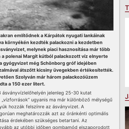
T
ran em­lí­­­tődnek a Kárpátok nyugati lankáinak
yva környékén kezdték palackozni a kezdetben
 ásványvizet, melynek piaci hasznosítása már több
 a polenai Margit kútból palackozott víz elnyerte
 a gyógyvizet még Schönborg gróf idejében
almával átszőtt kicsiny üvegekben értékesítették.
követően Szoly­­ván már három palackozóüzem
a a 150 ezer litert.
3 ás­ványvízlelőhelyén jelenleg 25-30 kutat
J
 „vízforrások” ugyanis ma már különböző mélységű
tyúk hozzák felszínre az ásványvizet. A
gorúan meghatározzák azt az óránkénti optimális
tása érdekében szükséges betartani. Az
k tovább az utóbbi időben gombamód elszaporodott