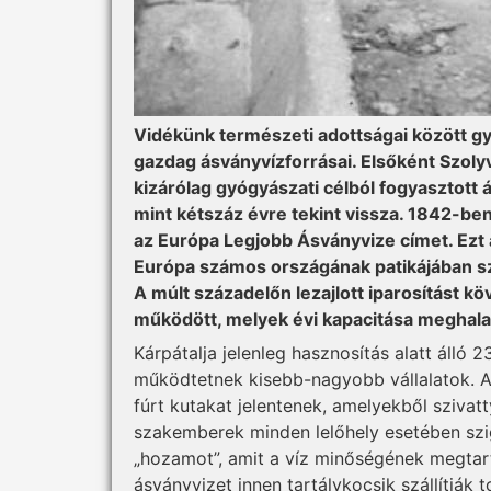
Vidékünk természeti adottságai között gyak
gazdag ásványvízforrásai. Első­ként Szol
kizárólag gyógyászati célból fogyasztott
mint kétszáz évre tekint vissza. 1842-ben
az Európa Legjobb Ásványvize címet. Ezt
Európa számos országának patikájában sz
A múlt századelőn lezajlott iparosítást 
működött, melyek évi kapacitása meghaladt
Kárpátalja jelenleg hasznosítás alatt álló 2
működtetnek kisebb-nagyobb vállalatok. A
fúrt kutakat jelentenek, amelyekből szivat
szakemberek minden lelőhely esetében szi
„hozamot”, amit a víz minőségének megtar
ásványvizet innen tartálykocsik szállítjá