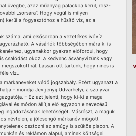
al üvegbe, azaz műanyag palackba kerül, rosz­
vábbi „sorsára”. Hogy végül is milyen
n) kerül a fogyasztóhoz a hűsítő víz, az a
k száma, ami elsősorban a vezetékes ivóvíz
gyarázható. A vásárlók többségében mára ki is
rkanévhez, ugyanakkor gyakran előfordul, hogy
is csalódást okoz: a kedvenc ásványvizünk vagy
v
megszokottnál. Lassan ott tartunk, hogy nincs is
féle víz…
a márkaneveket védő jogszabály. Ezért ugyanazt a
atja – mondja Jev­genyij Udvarhelyi, a szolyvai
gazgatója. – Ez azt jelenti, hogy ki-ki a maga
giával és módon állítja elő egyazon elnevezésű
ingadozásának lehetőségét. Más­­­­részt, a maguk
os névtelen, a jól­csengő márkanév mögött
ytelenek osztozni az amúgy is szűkös piacon. A
unkán és rek­lámon alapul, aminek költségei