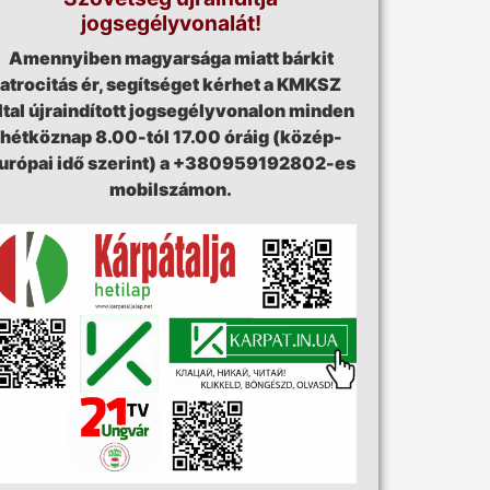
jogsegélyvonalát!
Amennyiben magyarsága miatt bárkit
atrocitás ér, segítséget kérhet a KMKSZ
ltal újraindított jogsegélyvonalon minden
hétköznap 8.00-tól 17.00 óráig (közép-
urópai idő szerint) a +380959192802-es
mobilszámon.