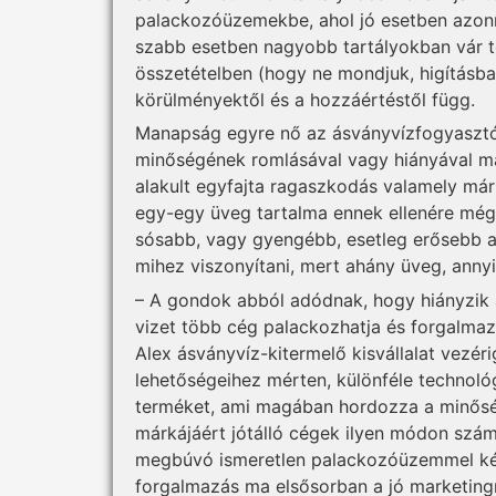
palackozóüzemekbe, ahol jó esetben azonn
szabb esetben nagyobb tartályokban vár to
összetételben (hogy ne mondjuk, higí­tás­ba
körülményektől és a hozzáértéstől függ.
Manapság egyre nő az ásványvízfogyasztó
minőségének romlásával vagy hiányával ma
alakult egyfajta ragaszkodás valamely má
egy-egy üveg tartalma ennek ellenére még
sósabb, vagy gyengébb, esetleg erősebb a 
mihez viszonyítani, mert ahány üveg, annyi
– A gondok abból adódnak, hogy hiányzik 
vizet több cég palackozhatja és forgalmazh
Alex ásványvíz-kitermelő kisvállalat vezéri
lehetőségeihez mérten, különféle technoló
terméket, ami magában hordozza a minőség 
márkájáért jótálló cégek ilyen módon szám
megbúvó ismeretlen palackozóüzemmel kén
forgalmazás ma elsősorban a jó marketingm