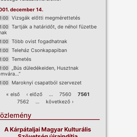
001. december 14.
Vizsgák előtti megmérettetés
1:00
Tartják a határidőt, de néhol füzetbe
1:00
rnak
Több ovist fogadhatnak
1:00
Teleház Csonkapapiban
1:00
Temetés
1:00
„Bús düledékeiden, Husztnak
1:00
omvára…”
Maroknyi csapatból szervezet
1:00
ldalak
« első
‹ előző
…
7560
7561
7562
…
következő ›
özlemény
A Kárpátaljai Magyar Kulturális
Szövetség újraindítja