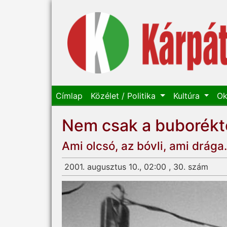
Címlap
Közélet / Politika
Kultúra
Ok
Nem csak a buboréktó
Ami olcsó, az bóvli, ami drág
2001. augusztus 10., 02:00 , 30. szám