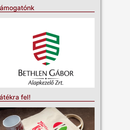
ámogatónk
átékra fel!