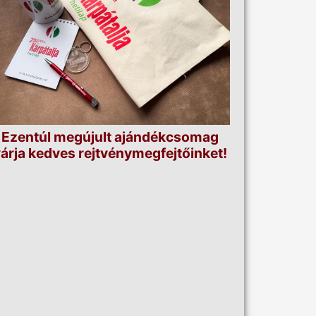
Ezentúl megújult ajándékcsomag
árja kedves rejtvénymegfejtőinket!