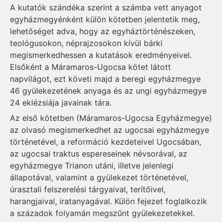
A kutatók szándéka szerint a számba vett anyagot
egyházmegyénként külön kötetben jelentetik meg,
lehetőséget adva, hogy az egyháztörténészeken,
teológusokon, néprajzosokon kívül bárki
megismerkedhessen a kutatások eredményeivel.
Elsőként a Máramaros-Ugocsa kötet látott
napvilágot, ezt követi majd a beregi egyházmegye
46 gyülekezetének anyaga és az ungi egyházmegye
24 eklézsiája javainak tára.
Az első kötetben (Márama­ros-Ugocsa Egyházmegye)
az olvasó megismerkedhet az ugocsai egyházmegye
történetével, a reformáció kezdeteivel Ugocsában,
az ugocsai traktus espereseinek névsorával, az
egyházmegye Trianon utáni, illetve jelenlegi
állapotával, valamint a gyülekezet történetével,
úrasztali felszerelési tárgyaival, terítőivel,
harangjaival, iratanyagával. Külön fejezet foglalkozik
a századok folyamán megszűnt gyülekezetekkel.