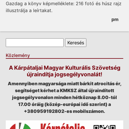
Gazdag a könyv képmelléklete: 216 fotó és húsz rajz
illusztrálja a leírtakat.
pm
Keresés űrlap
Keresés
Közlemény
A Kárpátaljai Magyar Kulturális Szövetség
újraindítja jogsegélyvonalát!
Amennyiben magyarsága miatt bárkit atrocitás ér,
segítséget kérhet a KMKSZ által újraindított
jogsegélyvonalon minden hétköznap 8.00-tól
17.00 óráig (közép-európai idő szerint) a
+380959192802-es mobilszámon.