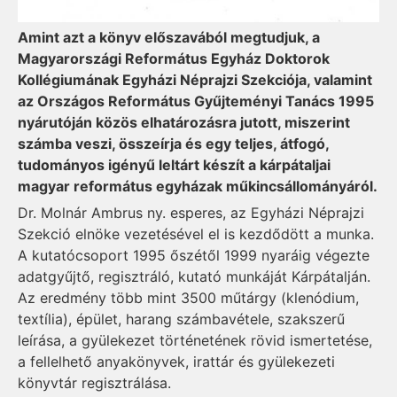
Amint azt a könyv előszavából megtudjuk, a
Magyarországi Református Egyház Dok­torok
Kollégiumának Egy­házi Néprajzi Szekciója, valamint
az Országos Református Gyűjteményi Tanács 1995
nyárutóján közös elhatározásra jutott, miszerint
számba veszi, összeírja és egy teljes, átfogó,
tudományos igényű leltárt készít a kárpátaljai
magyar református egyházak műkincsállományáról.
Dr. Molnár Ambrus ny. esperes, az Egyházi Néprajzi
Szekció elnöke vezetésével el is kezdődött a munka.
A kutatócsoport 1995 őszétől 1999 nyaráig végezte
adatgyűjtő, regisztráló, kutató munkáját Kárpátalján.
Az eredmény több mint 3500 műtárgy (klenódium,
textília), épület, harang számbavétele, szakszerű
leírása, a gyülekezet történetének rövid ismertetése,
a fellelhető anyakönyvek, irattár és gyülekezeti
könyvtár regisztrálása.