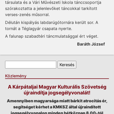
társulata és a Vári Művészeti Iskola tánccsoportja
szórakoztatta a jelenlevőket táncokkal tarkított
verses-zenés műsorral.
Délután kispályás labdarúgótornára került sor. A
tornát a Téglagyár csapata nyerte.
A falunap szabadtéri táncmulatsággal ért véget.
Baráth József
Keresés űrlap
Keresés
Közlemény
A Kárpátaljai Magyar Kulturális Szövetség
újraindítja jogsegélyvonalát!
Amennyiben magyarsága miatt bárkit atrocitás ér,
segítséget kérhet a KMKSZ által újraindított
jogsegélyvonalon minden hétköznap 8.00-tól