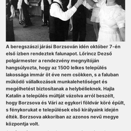
A beregszászi járási Bor­zso­ván idén október 7-én
első ízben rendeztek falunapot. Lőrincz Dezső
polgármester a rendezvény megnyitóján
hangsúlyozta, hogy az 1500 lelkes település
lakossága immár öt éve nem csökken, s a faluban
működő vállalkozások munkalehetőséget és
megélhetést biztosítanak a helybélieknek. Hajla
Katalin a település múltját vázolva arról beszélt,
hogy Bor­zsova és Vári az egykori földvár köré épült,
s fénykorukat e települések első királyaink idején
élték. Borzsova akkoriban az azonos nevű megye
központja volt.