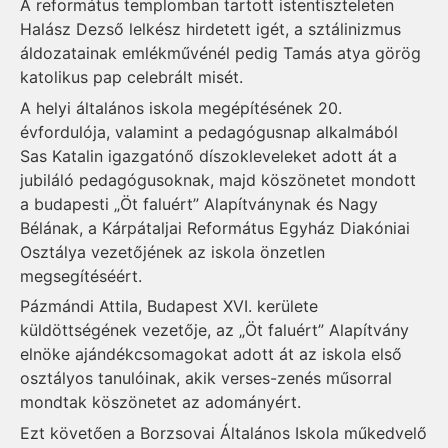
A református templomban tartott istentiszteleten
Halász Dezső lelkész hirdetett igét, a sztálinizmus
áldozatainak emlékművénél pedig Tamás atya görög
katolikus pap celebrált misét.
A helyi általános iskola megépítésének 20.
évfordulója, valamint a pedagógusnap alkalmából
Sas Katalin igazgatónő díszokleveleket adott át a
jubiláló pedagógusoknak, majd köszönetet mondott
a budapesti „Öt faluért” Alapítványnak és Nagy
Bélának, a Kárpátaljai Református Egyház Dia­kóniai
Osztálya vezetőjének az iskola önzetlen
megsegítéséért.
Pázmándi Attila, Budapest XVI. kerülete
küldöttségének vezetője, az „Öt faluért” Alapítvány
elnöke ajándékcsomagokat adott át az iskola első
osztályos tanulóinak, akik verses-zenés műsorral
mondtak köszönetet az adományért.
Ezt követően a Borzsovai Általános Iskola műkedvelő