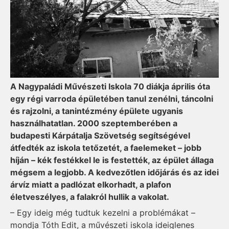
A Nagypaládi Művészeti Iskola 70 diákja április óta
egy régi varroda épületében tanul zenélni, táncolni
és rajzolni, a tanintézmény épülete ugyanis
használhatatlan. 2000 szeptemberében a
budapesti Kárpátalja Szövetség segítségével
átfedték az iskola tetőzetét, a faelemeket – jobb
híján – kék festékkel le is festették, az épü­­let állaga
mégsem a legjobb. A kedvezőtlen időjárás és az idei
árvíz miatt a padlózat elkorhadt, a plafon
életveszélyes, a falakról hullik a vakolat.
– Egy ideig még tudtuk kezelni a problémákat –
mondja Tóth Edit, a művészeti iskola ideiglenes