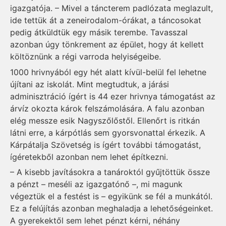
igazgatója. – Mivel a táncterem padlózata meglazult,
ide tettük át a zeneirodalom-órákat, a táncosokat
pedig átküldtük egy másik terembe. Tavasszal
azonban úgy tönkrement az épület, hogy át kellett
költöznünk a régi varroda helyiségeibe.
1000 hrivnyából egy hét alatt kívül-belül fel lehetne
újítani az iskolát. Mint megtudtuk, a járási
adminisztráció ígért is 44 ezer hrivnya támogatást az
árvíz okozta károk felszámolására. A falu azonban
elég messze esik Nagyszőlőstől. Ellenőrt is ritkán
látni erre, a kárpótlás sem gyors­vonattal érkezik. A
Kárpátalja Szövetség is ígért további támogatást,
ígéretekből azonban nem lehet építkezni.
– A kisebb javításokra a tanároktól gyűjtöttük össze
a pénzt – meséli az igazgatónő –, mi magunk
végeztük el a festést is – egyikünk se fél a munkától.
Ez a felújítás azonban meghaladja a lehetőségeinket.
A gyerekektől sem lehet pénzt kérni, néhány