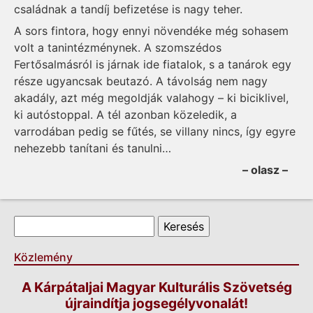
családnak a tandíj befizetése is nagy teher.
A sors fintora, hogy ennyi növendéke még sohasem
volt a tanintézménynek. A szomszédos
Fertősalmásról is járnak ide fiatalok, s a tanárok egy
része ugyancsak beutazó. A távolság nem nagy
akadály, azt még megoldják valahogy – ki biciklivel,
ki autóstoppal. A tél azonban közeledik, a
varrodában pedig se fűtés, se villany nincs, így egyre
nehezebb tanítani és tanulni…
– olasz –
Keresés űrlap
Keresés
Közlemény
A Kárpátaljai Magyar Kulturális Szövetség
újraindítja jogsegélyvonalát!