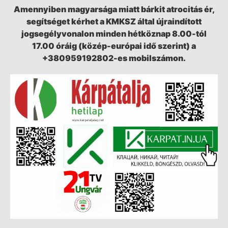
Amennyiben magyarsága miatt bárkit atrocitás ér,
segítséget kérhet a KMKSZ által újraindított
jogsegélyvonalon minden hétköznap 8.00-tól
17.00 óráig (közép-európai idő szerint) a
+380959192802-es mobilszámon.