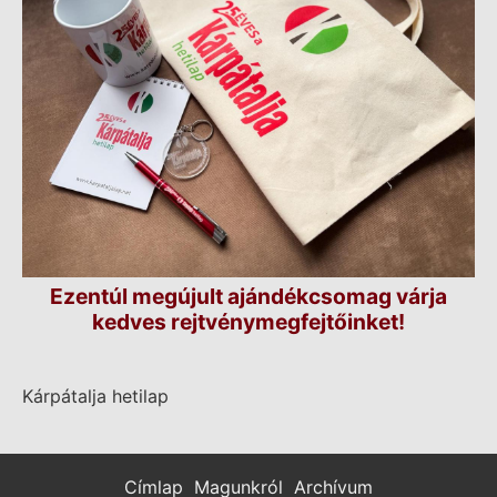
Ezentúl megújult ajándékcsomag várja
kedves rejtvénymegfejtőinket!
Kárpátalja hetilap
Címlap
Magunkról
Archívum