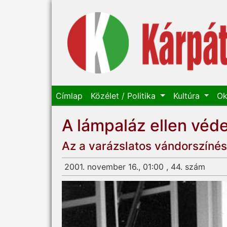
Címlap
Közélet / Politika
Kultúra
Ok
A lámpaláz ellen véd
Az a varázslatos vándorszíné
2001. november 16., 01:00 , 44. szám