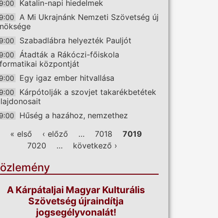
Katalin-napi hiedelmek
9:00
A Mi Ukrajnánk Nemzeti Szövetség új
9:00
lnöksége
Szabadlábra helyezték Pauljót
9:00
Átadták a Rákóczi-főiskola
9:00
nformatikai központját
Egy igaz ember hitvallása
9:00
Kárpótolják a szovjet takarékbetétek
9:00
ulajdonosait
Hűség a hazához, nemzethez
9:00
ldalak
« első
‹ előző
…
7018
7019
7020
…
következő ›
özlemény
A Kárpátaljai Magyar Kulturális
Szövetség újraindítja
jogsegélyvonalát!