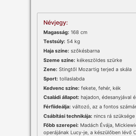
Névjegy:
Magasság:
168 cm
Testsúly:
54 kg
Haja színe:
szőkésbarna
Szeme színe:
kékeszöldes szürke
Zene:
Stingtől Mozartig terjed a skála
Sport:
tollaslabda
Kedvenc színe:
fekete, fehér, kék
Családi állapot:
hajadon, édesanyjával é
Férfiideálja:
változó, az a fontos számár
Csábítási technikája:
nincs rá szüksége
Főbb szerepei:
Madách Évája, Mickiewic
operájának Lucy-je, a készülőben lévő