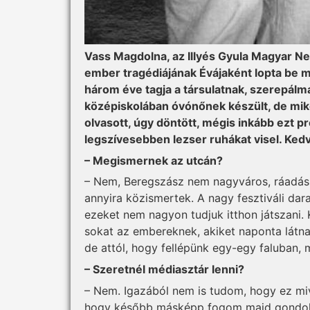
Vass Magdolna, az Illyés Gyula Magyar Ne
ember tragédiájának Évájaként lopta be m
három éve tagja a társulatnak, szerepálm
középiskolában óvónőnek készült, de mikor
olvasott, úgy döntött, mégis inkább ezt pr
legszívesebben lezser ruhákat visel. Ked
– Megismernek az utcán?
– Nem, Beregszász nem nagy­­város, ráadás
annyira közismertek. A nagy fesztiváli dara
ezeket nem nagyon tudjuk itthon játszani. 
sokat az embereknek, akiket naponta látnak
de attól, hogy fellépünk egy-egy faluban,
– Szeretnél médiasztár lenni?
– Nem. Igazából nem is tudom, hogy ez mi
hogy később másképp fogom majd gondoln