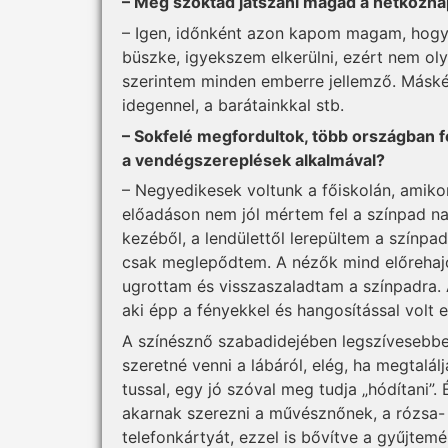
– Meg szoktad játszani magad a hétközn
– Igen, időnként azon kapom magam, hogy
büszke, igyekszem elkerülni, ezért nem ol
szerintem minden emberre jellemző. Másk
idegennel, a barátainkkal stb.
– Sokfelé megfordultok, több országban f
a vendégszereplések alkalmával?
– Negyedikesek voltunk a főiskolán, amikor
előadáson nem jól mértem fel a színpad 
kezéből, a lendülettől lerepültem a színp
csak meglepődtem. A né­zők mind előrehajol
ugrottam és visszaszaladtam a színpadra. 
aki épp a fényekkel és hangosítással volt 
A színésznő szabadidejében legszívesebbe
szeretné venni a lábáról, elég, ha megtal
tussal, egy jó szóval meg tudja „hódítani”.
akarnak szerezni a művésznőnek, a rózsa-
telefonkártyát, ezzel is bővítve a gyűjtemé