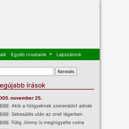
aik
Egyéb rovataink
Lapszámok
eresés űrlap
eresés
egújabb írások
005. november 25.
Akik a hölgyeknek szerenádot adnak
9:00
Sebesülés után az oreli lágerben
9:00
Fülig Jimmy is megirigyelte volna
9:00