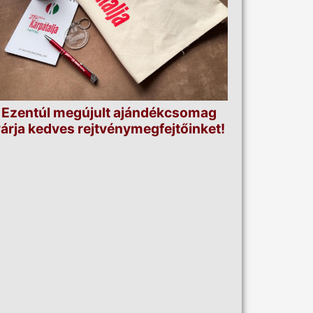
Ezentúl megújult ajándékcsomag
árja kedves rejtvénymegfejtőinket!