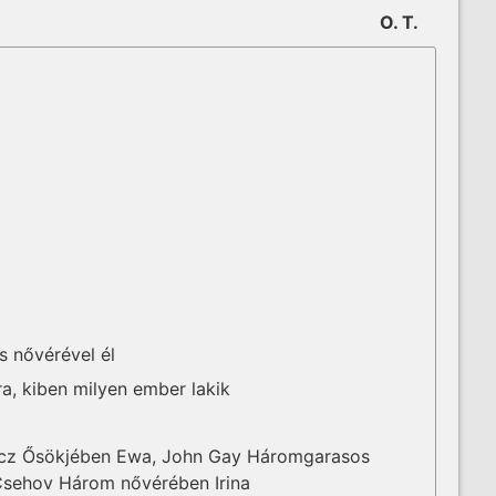
O. T.
s nővérével él
a, kiben milyen ember lakik
z Ősök­jé­ben Ewa, John Gay Három­­ga­rasos
 Csehov Három nővérében Irina