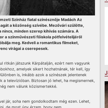
mzeti Színház fiatal színésznője Madách Az
agát a közönség szívébe. Mezővári szülötte,
a nincs, minden szerep kihívás számára. A
 a színművészeti főiskola pótfelvételijéről
óbálja meg. Kedveli a romantikus filmeket,
venc virágai a cserepesek.
ul ritkán játszunk Kárpátalján, ezért nem vagyunk
bokhoz, ame­lyek sikert hozhatnának, tér kell, így
J
Különben is, inkább azok a színészek jelentenek
 a televí­zióban. Biztosan jó lehet, ha megismernek,
 még nem válunk közismertekké.
vel jár, soha nem gondolkodtam még ezen. Lehet,
i, de most úgy érzem, hogy nem.