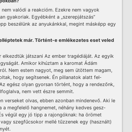
apokban?
 nem valódi a reakcióm. Ezekre nem vagyok
yan gyakoriak. Egyébként a „szerepjátszás”
épp beszélünk az anyukánkkal, megint másképp egy
elléptetek már. Történt-e emlékezetes eset veled
 elkezdtük játszani Az ember tragédiáját. Az egyik
nagyságát. Amikor kihúztam a karomat Ádám
adról. Nem estem nagyot, meg sem ütöttem ma­gam,
tak, hogy segítsenek. Én pillanatok alatt fel­
Az egész olyan gyorsan történt, hogy a rendezőnk,
elfoglalva, nem vett észre semmit.
n verseket olvas, ebben azonban mindenevő. Aki le
álja a megfelelő hangnemet, néhány kedves gesz­
 És végül egy jó tipp a rajongóknak: ha örömet
 vagy szegfűcsokor mellé tűzzenek egy (használt)
nyét.