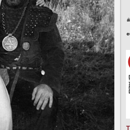
á
e
T