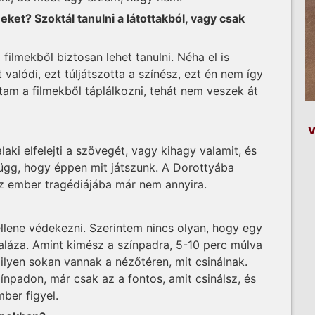
et? Szoktál tanulni a látottakból, vagy csak
ó filmekből biztosan lehet tanulni. Néha el is
alódi, ezt túljátszotta a színész, ezt én nem így
am a filmekből táplálkozni, tehát nem veszek át
v
laki elfelejti a szövegét, vagy kihagy valamit, és
s függ, hogy éppen mit játszunk. A Dorottyába
Az ember tragédiájába már nem annyira.
llene védekezni. Szerintem nincs olyan, hogy egy
paláza. Amint kimész a színpadra, 5-10 perc múlva
ilyen sokan vannak a nézőtéren, mit csinálnak.
npadon, már csak az a fontos, amit csinálsz, és
ber figyel.