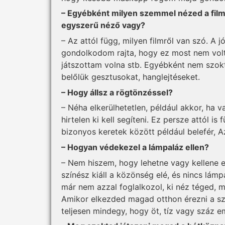
– Egyébként milyen szemmel nézed a filmek
egyszerű néző vagy?
– Az attól függ, milyen film­ről van szó. A j
gondolkodom rajta, hogy ez most nem volt v
játszottam volna stb. Egyébként nem szokt
belőlük gesztusokat, hanglejtéseket.
– Hogy állsz a rögtönzéssel?
– Néha elkerülhetetlen, például akkor, ha va
hirtelen ki kell segíteni. Ez persze attól i
bizonyos keretek között például belefér, 
– Hogyan védekezel a lámpaláz ellen?
– Nem hiszem, hogy lehetne vagy kellene e
színész kiáll a közönség elé, és nincs lám
már nem azzal foglalkozol, ki néz téged, m
Amikor elkezded magad otthon érezni a szí
teljesen mindegy, hogy öt, tíz vagy száz em