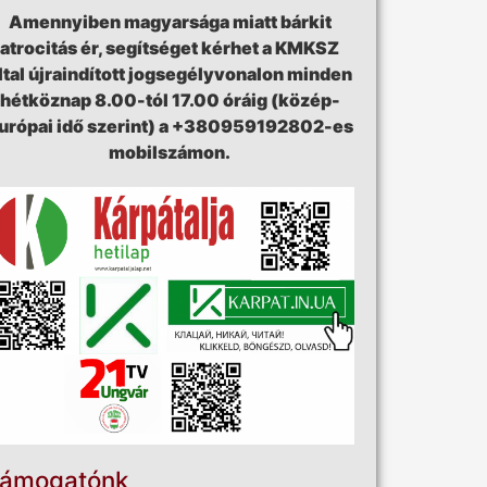
Amennyiben magyarsága miatt bárkit
atrocitás ér, segítséget kérhet a KMKSZ
ltal újraindított jogsegélyvonalon minden
hétköznap 8.00-tól 17.00 óráig (közép-
urópai idő szerint) a +380959192802-es
mobilszámon.
ámogatónk