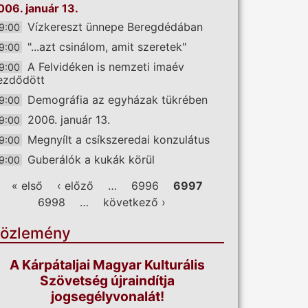
006. január 13.
Vízkereszt ünnepe Beregdédában
9:00
"...azt csinálom, amit szeretek"
9:00
A Felvidéken is nemzeti imaév
9:00
ezdődött
Demográfia az egyházak tükrében
9:00
2006. január 13.
9:00
Megnyílt a csíkszeredai konzulátus
9:00
Guberálók a kukák körül
9:00
ldalak
« első
‹ előző
…
6996
6997
6998
…
következő ›
özlemény
A Kárpátaljai Magyar Kulturális
Szövetség újraindítja
jogsegélyvonalát!