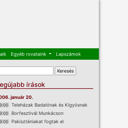
aik
Egyéb rovataink
Lapszámok
eresés űrlap
eresés
egújabb írások
006. január 20.
Teleházak Badalónak és Kígyósnak
9:00
Borfesztivál Munkácson
9:00
Pakisztániakat fogtak el
9:00