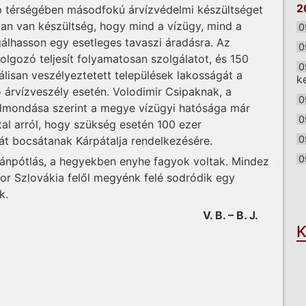
2
p térségében másodfokú árvízvédelmi készültséget
ában van készültség, hogy mind a vízügy, mind a
0
lhasson egy esetleges tavaszi áradásra. Az
0
dolgozó teljesít folyamatosan szolgálatot, és 150
0
lisan veszélyeztetett települések lakosságát a
k
 árvízveszély esetén. Volodimir Csipaknak, a
0
 elmondása szerint a megye vízügyi hatósága már
0
tal arról, hogy szükség esetén 100 ezer
0
át bocsátanak Kárpátalja rendelkezésére.
0
tánpótlás, a hegyekben enyhe fagyok voltak. Mindez
kor Szlovákia felől megyénk felé sodródik egy
O
k.
V. B. – B. J.
K