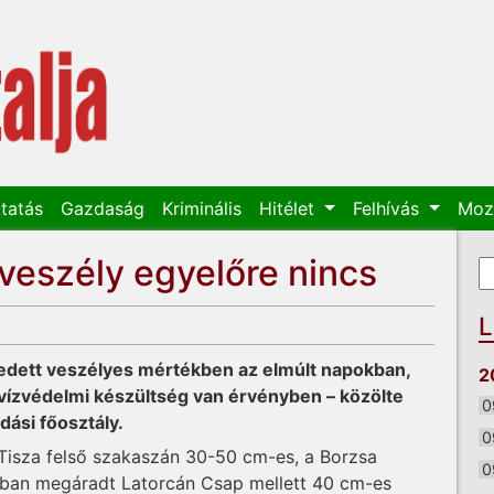
tatás
Gazdaság
Kriminális
Hitélet
Felhívás
Moz
zveszély egyelőre nincs
K
K
L
kedett veszélyes mértékben az elmúlt napokban,
2
vízvédelmi készültség van érvényben – közölte
0
dási főosztály.
0
a Tisza felső szakaszán 30-50 cm-es, a Borzsa
0
bban megáradt Latorcán Csap mellett 40 cm-es