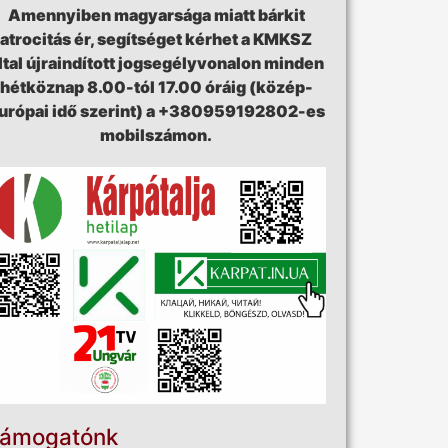
Amennyiben magyarsága miatt bárkit
atrocitás ér, segítséget kérhet a KMKSZ
ltal újraindított jogsegélyvonalon minden
hétköznap 8.00-tól 17.00 óráig (közép-
urópai idő szerint) a +380959192802-es
mobilszámon.
ámogatónk