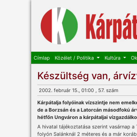
Címlap
Közélet / Politika
Kultúra
Ok
Készültség van, árví
2002. február 15., 01:00 , 57. szám
Kárpátalja folyóinak vízszintje nem emel
de a Borzsán és a Latorcán másodfokú ár
hétfőn Ungváron a kárpátaljai vízgazdálko
A hivatal tájékoztatása szerint vasárnap 
folyón Salánknál 2 méteres és a már korá