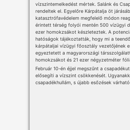
vízszintemelkedést mértek. Salánk és Csa
rendeltek el. Egyelőre Kárpátalja öt járás
katasztrófavédelem megfelelő módon reagá
érintett térség folyói mentén 500 vízügyi 
ezer homokzsákot készleteztek. A potenciá
hatóságok tájékoztatták, hogy mi a teendő
kárpátaljai vízügyi főosztály vezetőjének
egyeztetett a magyarországi társszolgálat
homokzsákot és 21 ezer négyzetméter fóli
Február 10-én éjjel megszűnt a csapadéku
elősegíti a vízszint csökkenését. Ugyanak
csapadékhullám, s újabb esőzések várható