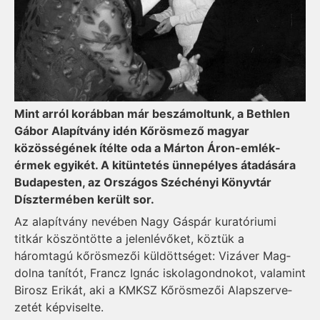
Mint arról korábban már beszámoltunk, a Bethlen
Gá­bor Ala­pítvány idén Kőrösmező ma­gyar
közösségének ítélte oda a Márton Áron-em­lék­
érmek egyikét. A kitüntetés ünnepélyes átadására
Bu­dapesten, az Országos Szé­chényi Könyv­tár
Díszter­mé­ben került sor.
Az alapítvány nevében Nagy Gáspár kuratóriumi
titkár kö­szöntötte a jelenlévőket, köz­tük a
háromtagú kőrösmezői kül­dött­séget: Vizáver Mag­
dol­na tanítót, Francz Ignác iskola­gondnokot, valamint
Birosz Erikát, aki a KMKSZ Kőrös­mezői Alap­­­­­­szer­ve­
zetét kép­vi­selte.