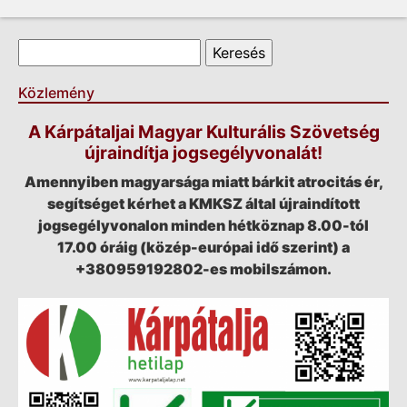
Keresés űrlap
Keresés
Közlemény
A Kárpátaljai Magyar Kulturális Szövetség
újraindítja jogsegélyvonalát!
Amennyiben magyarsága miatt bárkit atrocitás ér,
segítséget kérhet a KMKSZ által újraindított
jogsegélyvonalon minden hétköznap 8.00-tól
17.00 óráig (közép-európai idő szerint) a
+380959192802-es mobilszámon.