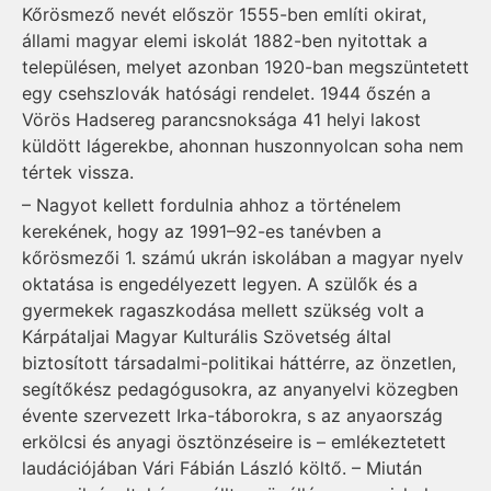
Kőrösmező nevét először 1555-ben említi okirat,
állami magyar elemi iskolát 1882-ben nyitottak a
településen, melyet azonban 1920-ban megszün­tetett
egy csehszlovák hatósági rendelet. 1944 őszén a
Vörös Hadsereg parancsnoksága 41 helyi lakost
küldött lágerekbe, ahonnan huszonnyolcan soha nem
tértek vissza.
– Nagyot kellett fordulnia ahhoz a történelem
kerekének, hogy az 1991–92-es tanévben a
kőrösmezői 1. számú ukrán isko­lában a magyar nyelv
oktatása is engedélyezett legyen. A szülők és a
gyermekek ragaszkodása mel­lett szükség volt a
Kárpátaljai Magyar Kulturális Szövetség által
biztosított társadalmi-poli­ti­kai háttérre, az önzetlen,
segí­tő­kész pedagógusokra, az anya­nyel­vi közegben
évente szer­ve­zett Irka-táborokra, s az anya­or­szág
erkölcsi és anyagi ösz­tön­zé­seire is – emlékeztetett
laudá­ciójában Vári Fábián László köl­tő. – Miután