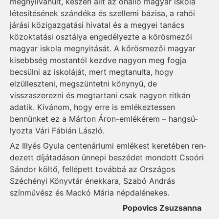
megnyilvánult, ké­szen állt az önálló magyar iskola
létesítésének szándéka és szel­le­mi bázisa, a rahói
járási kö­zi­gaz­ga­tási hivatal és a megyei tanács
közoktatási osztálya engedé­lyez­te a kőrösmezői
magyar iskola meg­nyitását. A kőrösmezői ma­gyar
kisebbség mostantól kezdve nagyon meg fogja
becsülni az is­koláját, mert megtanulta, hogy
elzülleszteni, megszüntetni köny­nyű, de
visszaszerezni és meg­tar­tani csak nagyon ritkán
adatik. Kívánom, hogy erre is em­lé­kez­tes­sen
bennünket ez a Márton Áron-emlékérem – hangsú­
lyoz­ta Vári Fábián László.
Az Illyés Gyula cente­nár­iu­mi emlékest keretében ren­
de­zett díjátadáson ünnepi beszé­det mondott Csoóri
Sándor köl­tő, fellépett továbbá az Orszá­gos
Széchényi Könyvtár ének­ka­ra, Szabó András
színművész és Mackó Mária népdalénekes.
Popovics Zsuzsanna