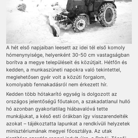
A hét első napjaiban leesett az idei tél első komoly
hómeny­nyisége, helyenként 30-50 cm vastagságban
borítva a megye településeit és közútjait. Hétfőn és
kedden, a munkaszüneti napokra való tekintettel,
meglehetősen gyér volt a közúti forgalom,
komolyabb fennakadásról nem érkezett hír.
Kedden több hótakarító egység is dolgozott az
országos jelentőségű főutakon, a szakadatlanul hulló
hó azonban gyakorlatilag hiábavalóvá tette
munkájukat, a késő esti órákban így visszarendelték
azokat – tájékoztatta lapunkat a rendkívüli helyzetek
minisztériumának megyei főosztálya. Az utak