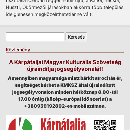
tisztítása szerdán reggel indult újra, a Rahói, Técsői,
Huszti, Ökörmezői járásokban ekkorra több település
ideiglenesen megközelíthetetlenné vált.
Keresés űrlap
Keresés
Közlemény
A Kárpátaljai Magyar Kulturális Szövetség
újraindítja jogsegélyvonalát!
Amennyiben magyarsága miatt bárkit atrocitás ér,
segítséget kérhet a KMKSZ által újraindított
jogsegélyvonalon minden hétköznap 8.00-tól
17.00 óráig (közép-európai idő szerint) a
+380959192802-es mobilszámon.