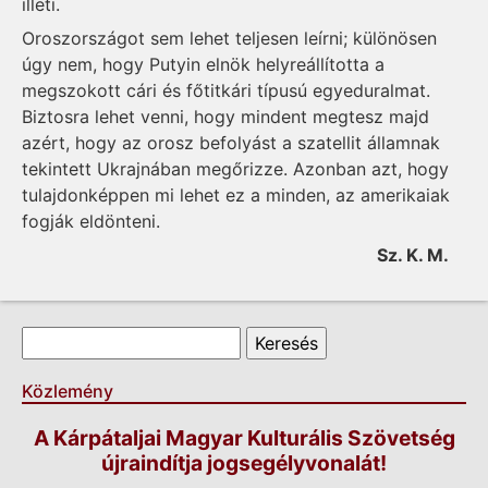
illeti.
Oroszországot sem lehet teljesen leírni; különösen
úgy nem, hogy Putyin elnök helyreállította a
megszokott cári és főtitkári típusú egyeduralmat.
Biztosra lehet venni, hogy mindent megtesz majd
azért, hogy az orosz befolyást a szatellit államnak
tekintett Ukrajnában megőrizze. Azonban azt, hogy
tulajdonképpen mi lehet ez a minden, az amerikaiak
fogják eldönteni.
Sz. K. M.
Keresés űrlap
Keresés
Közlemény
A Kárpátaljai Magyar Kulturális Szövetség
újraindítja jogsegélyvonalát!