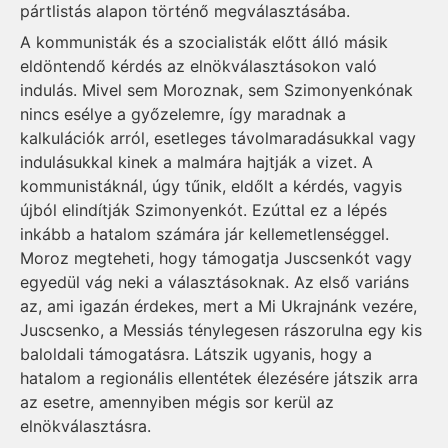
pártlistás alapon történő megválasztásába.
A kommunisták és a szocialisták előtt álló másik
eldöntendő kérdés az elnökválasztásokon való
indulás. Mivel sem Moroz­nak, sem Szimonyenkónak
nincs esélye a győzelemre, így maradnak a
kalkulációk arról, esetleges távolmaradásukkal vagy
indulásukkal kinek a malmára hajtják a vizet. A
kommunistáknál, úgy tűnik, eldőlt a kérdés, vagyis
újból elindítják Szimo­nyen­kót. Ezúttal ez a lépés
inkább a hatalom számára jár kellemetlenséggel.
Moroz megteheti, hogy támogatja Juscsenkót vagy
egyedül vág neki a választásoknak. Az első variáns
az, ami igazán érdekes, mert a Mi Ukrajnánk vezére,
Juscsenko, a Messiás ténylegesen rászorulna egy kis
baloldali támogatásra. Látszik ugyanis, hogy a
hatalom a regionális ellentétek élezésére játszik arra
az esetre, amennyiben mégis sor kerül az
elnökválasztásra.