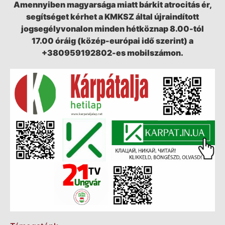
Amennyiben magyarsága miatt bárkit atrocitás ér,
segítséget kérhet a KMKSZ által újraindított
jogsegélyvonalon minden hétköznap 8.00-tól
17.00 óráig (közép-európai idő szerint) a
+380959192802-es mobilszámon.