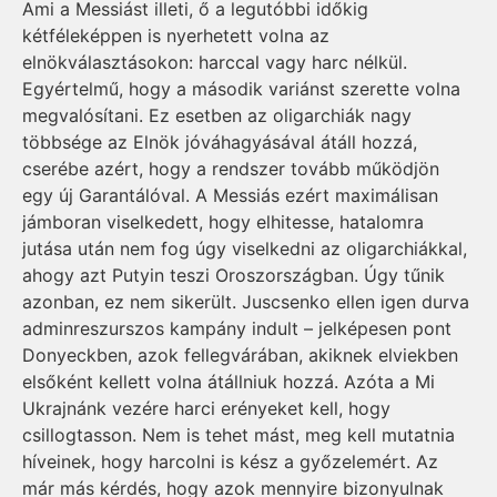
Ami a Messiást illeti, ő a legutóbbi időkig
kétféleképpen is nyerhetett volna az
elnökválasztásokon: harccal vagy harc nélkül.
Egyértelmű, hogy a második variánst szerette volna
megvalósítani. Ez esetben az oligarchiák nagy
többsége az Elnök jóváhagyásával átáll hozzá,
cserébe azért, hogy a rendszer tovább működjön
egy új Garantálóval. A Messiás ezért ma­xi­má­lisan
jámboran viselkedett, hogy elhitesse, hatalomra
jutása után nem fog úgy viselkedni az oligarchiákkal,
ahogy azt Putyin teszi Oroszországban. Úgy tűnik
azonban, ez nem sikerült. Juscsenko ellen igen durva
adminreszurszos kampány indult – jelképesen pont
Do­nyeckben, azok fellegvárában, akiknek elviekben
elsőként kellett volna átállniuk hozzá. Azóta a Mi
Ukrajnánk vezére harci erényeket kell, hogy
csillogtasson. Nem is tehet mást, meg kell mutatnia
híveinek, hogy harcolni is kész a győzelemért. Az
már más kérdés, hogy azok mennyire bizonyulnak