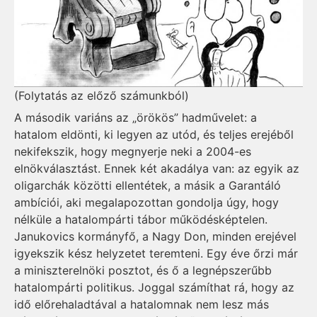
(Folytatás az előző számunkból)
A második variáns az „örökös” hadművelet: a
hatalom eldönti, ki legyen az utód, és teljes erejéből
nekifekszik, hogy megnyerje neki a 2004-es
elnökválasztást. Ennek két akadálya van: az egyik az
oligarchák közötti ellentétek, a másik a Garantáló
ambíciói, aki megalapozottan gondolja úgy, hogy
nélküle a hatalompárti tábor működésképtelen.
Janukovics kormányfő, a Nagy Don, minden erejével
igyekszik kész helyzetet teremteni. Egy éve őrzi már
a miniszterelnöki posztot, és ő a legnépszerűbb
hatalompárti politikus. Joggal számíthat rá, hogy az
idő előrehaladtával a hatalomnak nem lesz más