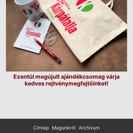
Ezentúl megújult ajándékcsomag várja
kedves rejtvénymegfejtőinket!
Címlap
Magunkról
Archívum