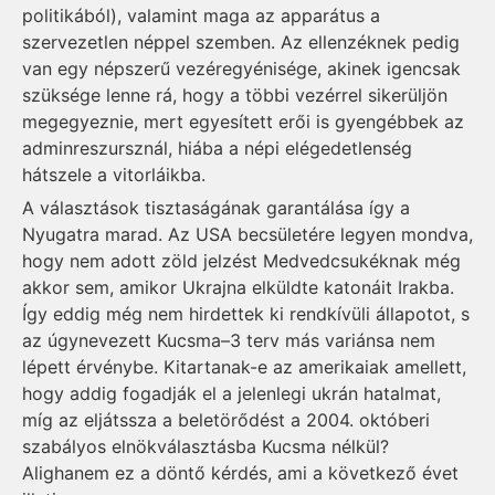
politikából), valamint maga az apparátus a
szervezetlen néppel szemben. Az ellenzéknek pedig
van egy népszerű vezéregyénisége, akinek igencsak
szüksége lenne rá, hogy a többi vezérrel sikerüljön
megegyeznie, mert egyesített erői is gyengébbek az
admin­reszursznál, hiába a népi elégedetlenség
hátszele a vitorláikba.
A választások tisztaságának garantálása így a
Nyugatra marad. Az USA becsületére legyen mond­va,
hogy nem adott zöld jelzést Medved­csu­kéknak még
akkor sem, amikor Ukrajna el­küld­te katonáit Irakba.
Így eddig még nem hirdettek ki rendkívüli állapotot, s
az úgynevezett Kucsma–3 terv más variánsa nem
lépett érvénybe. Kitartanak-e az amerikaiak amellett,
hogy addig fogadják el a jelenlegi ukrán hatalmat,
míg az eljátssza a beletörődést a 2004. októberi
szabályos elnökválasztásba Kucsma nélkül?
Alighanem ez a döntő kérdés, ami a következő évet