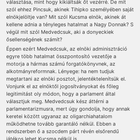
választása, mint hogy kikiáltsák őt vezérré. De mit
szól ehhez Pincsuk, akinek Tihipko személyében saját
elnökjelöltje van? Mit szól Kucsma elnök, akinek át
kellene adnia a tényleges hatalmat a Nagy Don­nak? S
végül mit szól Med­ved­csuk, aki a do­nyec­kiek
ősellenségének számít?
Éppen ezért Medvedcsuk, az elnöki adminisztráció
egyre több hatalmat összpontosító vezetője a
motorja a hármas számú forgatókönyvnek, az
alkotmányreformnak. Lényege: ha nem tudjuk
megtartani az elnöki posztot, jelentéktelenítsük el.
Vonjunk el az elnöktől jogosítványokat és főleg
legitimitást oly módon, hogy a parlament által
választjuk meg. Medvedcsuk kész áttérni a
parlamentarizmusra, mert úgy gondolja, hogy annak
keretei között ugyanaz az oligarchiahatalom
működhetne tovább garantáló nélkül. Ebben a
rendszerben ő a szocdem párt révén elsőrendű
játékos lehet Kucsma nélkül is.