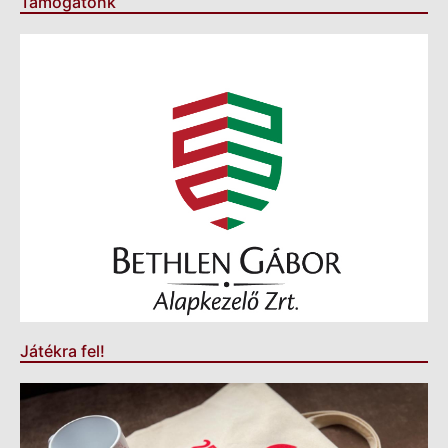
Támogatónk
Játékra fel!