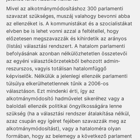
Mivel az alkotmánymódosításhoz 300 parlamenti
szavazat szükséges, muszáj valahogy bevonni abba
az ellenzéket is. A kommunistákat és a szocialistákat
elvben be is lehet vonni azzal a feltétellel, hogy
előzetesen megszavazzák és kihirdetik az arányos
(listás) választási rendszert. A hatalom parlamenti
befolyásának azonban nélkülözhetetlen összetevői
az egyéni választókörzetekből behozott ad­min­
reszurszos, vagyis totálisan hatalomfüggő
képviselők. Nélkülük a jelenlegi ellenzék parlamenti
túlsúlya elkerülhetetlennek tűnik a 2006-os
választáson. Ezt mindenki érti, így az
alkotmánymódosító hadművelet sikeréhez vagy a
baloldali ellenzék politikai öngyilkosságára lenne
szükség (ha a választási rendszer átalakítása nélkül,
azaz csupán egy ígéret fejében szavazzák meg az
alkotmánymódosítást), vagy a hataloméra olyan
formában, hogy az belemegy a következő parlament