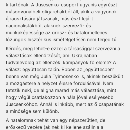
kitartónak. A Juscsenko-csoport ugyanis egyrészt
másodvonalbeli oligarchákból áll, akik a vagyonok
újraosztására játszanak, másrészt lejárt
nacionalistákból, akiknek szervező- és
munkaképessége az orosz- és hatalomellenes
lózungok hisztérikus ismételgetésén nem terjed túl.
Kérdés, meg lehet-e ezzel a társasággal szervezni a
választások ellenőrzését, ami Ukrajnában
tudvalevőleg az ellenzéki kampányok fő eleme? A
válasz: együttesen talán. Ebben az „együttesben”
benne van még Julia Tyimo­senko is, akinek beszűkült
a mozgástere a helyzet élesre fordulásával. Nem
tetszik neki, de aligha marad más választása, mint
hogy végül csatlakozzon a nála jóval esélyesebb
Juscsenkóhoz. Annál is inkább, mert az ő csapatának
a minősége sem különb.
A hatalomnak tehát van egy népszerűtlen, de
erőskezű vezére (akinek ki kellene szállnia a