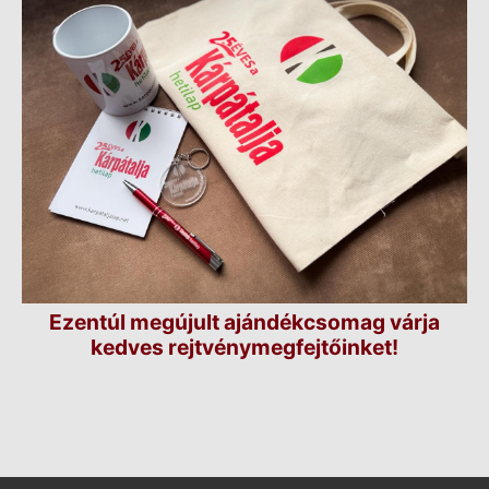
Ezentúl megújult ajándékcsomag várja
kedves rejtvénymegfejtőinket!