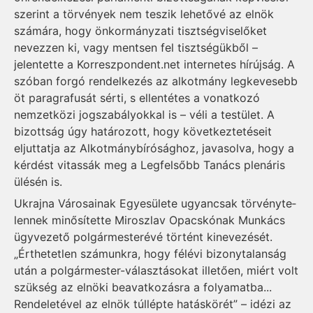
szerint a törvények nem teszik lehetővé az elnök
számára, hogy önkormányzati tisztségviselőket
nevezzen ki, vagy mentsen fel tisztségükből –
jelentette a Kor­reszpondent.net internetes hír­újság. A
szóban forgó rendelkezés az alkotmány legkevesebb
öt paragrafusát sérti, s ellentétes a vonatkozó
nemzetközi jogszabályokkal is – véli a testület. A
bizottság úgy határozott, hogy következtetéseit
eljuttatja az Alkotmánybírósághoz, javasolva, hogy a
kérdést vitassák meg a Legfelsőbb Tanács plenáris
ülésén is.
Ukrajna Városainak Egye­sülete ugyancsak törvény­te­
len­nek minősítette Miroszlav Opacs­­­­­kónak Munkács
ügyvezető pol­gármes­te­révé történt kinevezését.
„Érthetetlen számunkra, hogy félévi bi­zony­talan­ság
után a pol­gár­mester-vá­lasz­­tásokat il­letően, miért volt
szük­­ség az elnöki be­avatkozásra a folyamatba...
Rendeletével az elnök túllépte hatáskörét” – idézi az