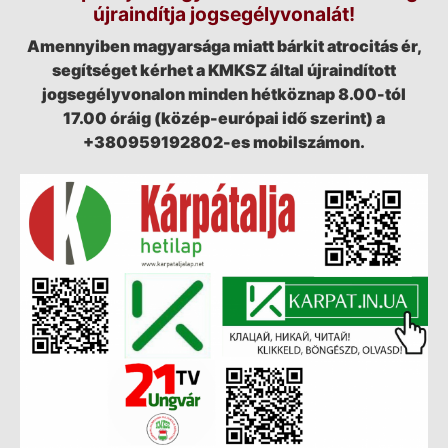
újraindítja jogsegélyvonalát!
Amennyiben magyarsága miatt bárkit atrocitás ér,
segítséget kérhet a KMKSZ által újraindított
jogsegélyvonalon minden hétköznap 8.00-tól
17.00 óráig (közép-európai idő szerint) a
+380959192802-es mobilszámon.