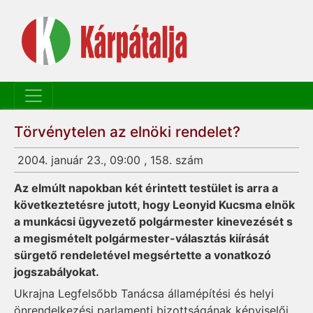
Törvénytelen az elnöki rendelet?
2004. január 23., 09:00 , 158. szám
Az elmúlt napokban két érintett testület is arra a
következtetésre jutott, hogy Le­onyid Kucsma elnök
a munkácsi ügyvezető pol­gármester kinevezését s
a megismételt polgármester-választás kiírását
sürgető rendeletével megsértette a vonatkozó
jogsza­bá­lyo­kat.
Ukrajna Legfelsőbb Ta­­nácsa államépítési és helyi
önrendelkezési parla­menti bizottságának képviselői