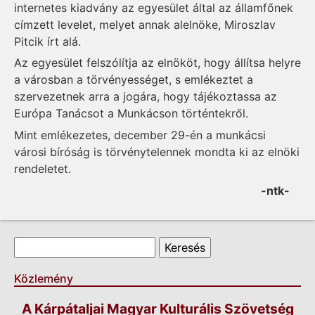
internetes kiadvány az egye­sület által az államfőnek
címzett levelet, me­lyet annak alelnöke, Mi­roszlav
Pitcik írt alá.
Az egyesület felszólítja az elnököt, hogy állítsa helyre
a vá­rosban a törvényességet, s em­lé­keztet a
szervezetnek arra a jogára, hogy tá­jékoztassa az
Európa Tanácsot a Munkácson történtekről.
Mint emlékezetes, december 29-én a munkácsi
városi bíróság is törvénytelennek mondta ki az elnöki
rendeletet.
-ntk-
Keresés űrlap
Keresés
Közlemény
A Kárpátaljai Magyar Kulturális Szövetség