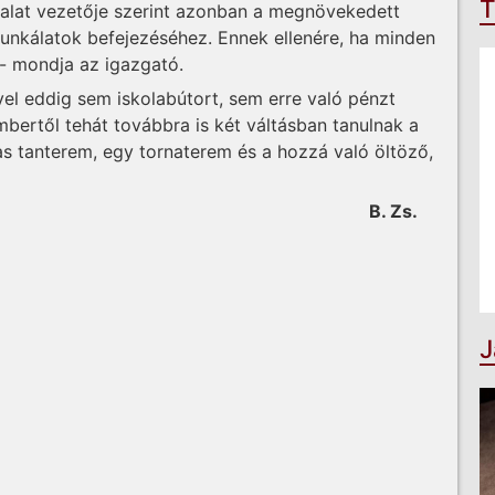
T
llalat vezetője szerint azonban a megnövekedett
unkálatok befejezéséhez. Ennek ellenére, ha minden
 - mondja az igazgató.
l eddig sem iskolabútort, sem erre való pénzt
bertől tehát továbbra is két váltásban tanulnak a
gas tanterem, egy tornaterem és a hozzá való öltöző,
B. Zs.
J