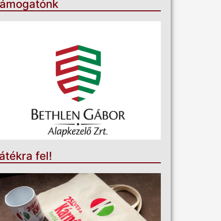
ámogatónk
átékra fel!