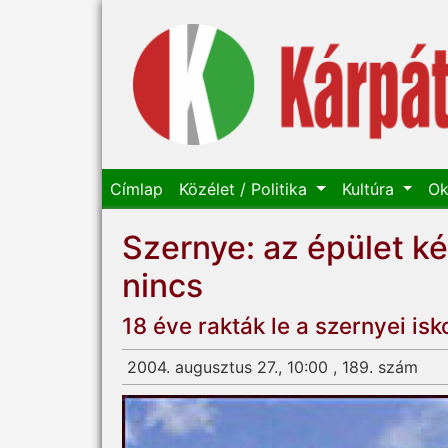
Címlap
Közélet / Politika
Kultúra
Ok
Szernye: az épület ké
nincs
18 éve rakták le a szernyei isko
2004. augusztus 27., 10:00 , 189. szám