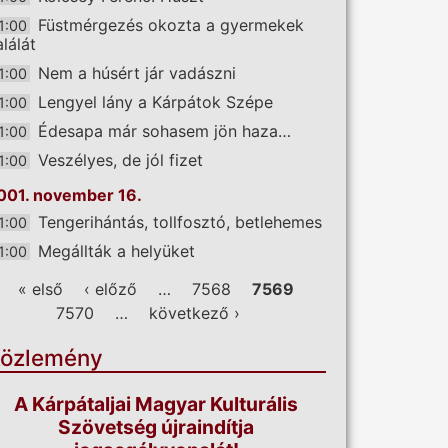
Füstmérgezés okozta a gyermekek
1:00
alálát
Nem a húsért jár vadászni
1:00
Lengyel lány a Kárpátok Szépe
1:00
Édesapa már sohasem jön haza…
1:00
Veszélyes, de jól fizet
1:00
001. november 16.
Tengerihántás, tollfosztó, betlehemes
1:00
Megállták a helyüket
1:00
ldalak
« első
‹ előző
…
7568
7569
7570
…
következő ›
özlemény
A Kárpátaljai Magyar Kulturális
Szövetség újraindítja