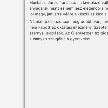
Munkácsi Járási Tanácstól, a kivitelező vá
anyagárak miatt ez nem lesz elegendő a m
jól megy, januárra végre elkészül az iskola
A beköltözés azonban még odébb van, mive
nem kapott az oktatási intézmény. Szeptem
szernyei iskolások. Az új épületben tíz tá
zuhanyzó szolgálná a gyerekeket.