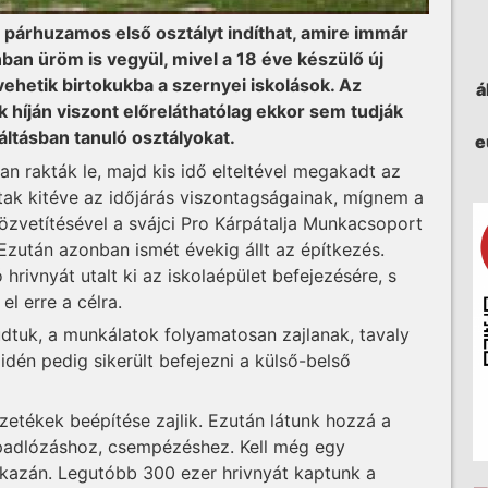
t párhuzamos első osztályt indíthat, amire immár
an üröm is vegyül, mivel a 18 éve készülő új
hetik birtokukba a szernyei iskolások. Az
á
k híján viszont előreláthatólag ekkor sem tudják
áltásban tanuló osztályokat.
e
an rakták le, majd kis idő elteltével megakadt az
ltak kitéve az időjárás viszontagságainak, mígnem a
zvetítésével a svájci Pro Kárpátalja Munkacsoport
 Ezután azonban ismét évekig állt az építkezés.
 hrivnyát utalt ki az iskolaépület befejezésére, s
el erre a célra.
dtuk, a munkálatok folyamatosan zajlanak, tavaly
 idén pedig sikerült befejezni a külső-belső
zetékek beépítése zajlik. Ezután látunk hozzá a
a padlózáshoz, csempézéshez. Kell még egy
 kazán. Legutóbb 300 ezer hrivnyát kaptunk a