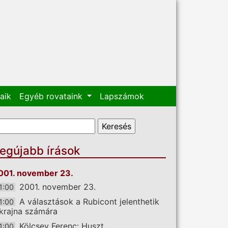
aik
Egyéb rovataink
Lapszámok
eresés űrlap
eresés
egújabb írások
001. november 23.
2001. november 23.
1:00
A választások a Rubicont jelenthetik
1:00
krajna számára
Kölcsey Ferenc: Huszt
1:00