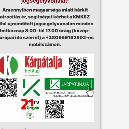
jogsegélyvonalát!
Amennyiben magyarsága miatt bárkit
atrocitás ér, segítséget kérhet a KMKSZ
ltal újraindított jogsegélyvonalon minden
hétköznap 8.00-tól 17.00 óráig (közép-
urópai idő szerint) a +380959192802-es
mobilszámon.