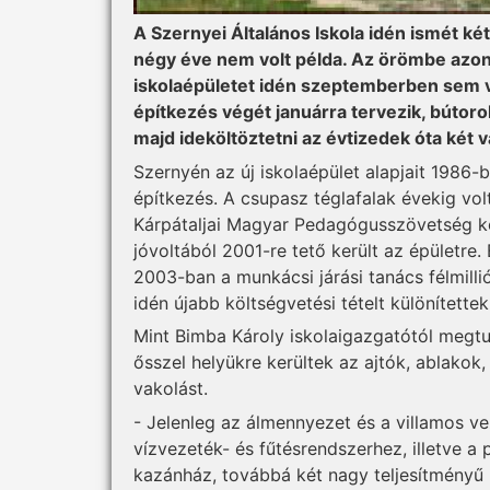
A Szernyei Általános Iskola idén ismét ké
négy éve nem volt példa. Az örömbe azonb
iskolaépületet idén szeptemberben sem ve
építkezés végét januárra tervezik, bútoro
majd ideköltöztetni az évtizedek óta két v
Szernyén az új iskolaépület alapjait 1986-b
építkezés. A csupasz téglafalak évekig vo
Kárpátaljai Magyar Pedagógusszövetség kö
jóvoltából 2001-re tető került az épületre.
2003-ban a munkácsi járási tanács félmillió
idén újabb költségvetési tételt különítettek 
Mint Bimba Károly iskolaigazgatótól megtu
ősszel helyükre kerültek az ajtók, ablakok,
vakolást.
- Jelenleg az álmennyezet és a villamos ve
vízvezeték- és fűtésrendszerhez, illetve 
kazánház, továbbá két nagy teljesítményű