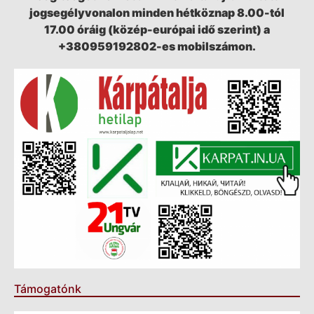
jogsegélyvonalon minden hétköznap 8.00-tól
17.00 óráig (közép-európai idő szerint) a
+380959192802-es mobilszámon.
Támogatónk