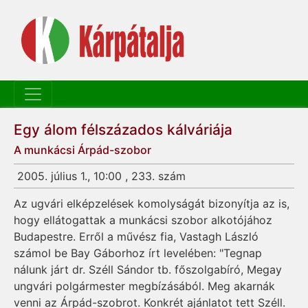
Egy álom félszázados kálváriája
A munkácsi Árpád-szobor
2005. július 1., 10:00 , 233. szám
Az ugvári elképzelések komolyságát bizonyítja az is,
hogy ellátogattak a munkácsi szobor alkotójához
Budapestre. Erről a művész fia, Vastagh László
számol be Bay Gáborhoz írt levelében: "Tegnap
nálunk járt dr. Széll Sándor tb. főszolgabíró, Megay
ungvári polgármester megbízásából. Meg akarnák
venni az Árpád-szobrot. Konkrét ajánlatot tett Széll.