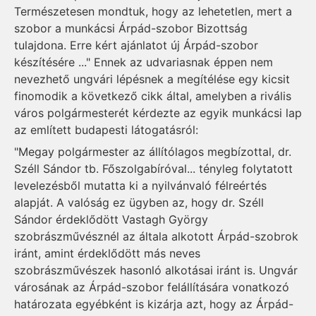
Természetesen mondtuk, hogy az lehetetlen, mert a
szobor a munkácsi Árpád-szobor Bizottság
tulajdona. Erre kért ajánlatot új Árpád-szobor
készítésére ..." Ennek az udvariasnak éppen nem
nevezhető ungvári lépésnek a megítélése egy kicsit
finomodik a következő cikk által, amelyben a rivális
város polgármesterét kérdezte az egyik munkácsi lap
az említett budapesti látogatásról:
"Megay polgármester az állítólagos megbízottal, dr.
Széll Sándor tb. Főszolgabíróval... tényleg folytatott
levelezésből mutatta ki a nyilvánvaló félreértés
alapját. A valóság ez ügyben az, hogy dr. Széll
Sándor érdeklődött Vastagh György
szobrászművésznél az általa alkotott Árpád-szobrok
iránt, amint érdeklődött más neves
szobrászművészek hasonló alkotásai iránt is. Ungvár
városának az Árpád-szobor felállítására vonatkozó
határozata egyébként is kizárja azt, hogy az Árpád-