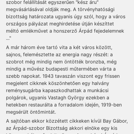
szobor felállítását egyszerűen "kész áru"
megvásárlásával oldják meg. A törvényhatósági
bizottság határozata ugyanis úgy szól, hogy a város
országos pályázat meghirdetése útján készíttet
méltó emlékművet a honszerző Árpád fejedelemnek
..."
A már három éve tartó vita a két város között,
sajnos, felemésztette az energia nagy részét: a
szobrot még mindig nem öntötték bronzba, még
mindig a művész budapesti műtermében várta a
szebb napokat. 1943 tavaszán viszont egy frissen
megjelent cikknek köszönhetően egy halvány
reménysugárba kapaszkodhattak a munkácsi
polgárok, ugyanis Vastagh György ezekben a
hetekben restaurálta a forradalom idején, 1919-ben
megsérült öntőmintát.
A sajtóban ekkor közzétett cikkeken kívül Bay Gábor,
az Árpád-szobor Bizottság akkori elnöke egy kis