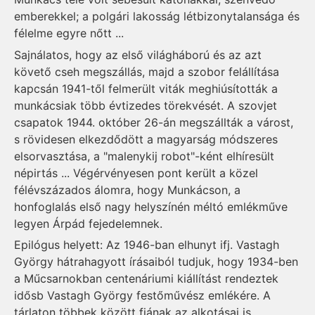
emberekkel; a polgári lakosság létbizonytalansága és
félelme egyre nőtt ...
Sajnálatos, hogy az első világháború és az azt
követő cseh megszállás, majd a szobor felállítása
kapcsán 1941-től felmerült viták meghiúsították a
munkácsiak több évtizedes törekvését. A szovjet
csapatok 1944. október 26-án megszállták a várost,
s rövidesen elkezdődött a magyarság módszeres
elsorvasztása, a "malenykij robot"-ként elhíresült
népirtás ... Végérvényesen pont került a közel
félévszázados álomra, hogy Munkácson, a
honfoglalás első nagy helyszínén méltó emlékműve
legyen Árpád fejedelemnek.
Epilógus helyett: Az 1946-ban elhunyt ifj. Vastagh
György hátrahagyott írásaiból tudjuk, hogy 1934-ben
a Műcsarnokban centenáriumi kiállítást rendeztek
idősb Vastagh György festőművész emlékére. A
tárlaton többek között fiának az alkotásai is