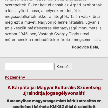
szerepeltek. Ekkor kelt el annak az Árpád-szobornak
a kicsinyített mása, amelynek eredetijét is
megcsodálhatták akkor a látogtók. Talán valaki őrzi
még ezt a művet. Nagyon jó lenne rátalálni, ugyanis
az elkészült másfélszeres életnagyságú monumetális
szobor 1945-ben, Vastagh György Tigris utcai
műtermének a rombadőltekor örökre megsemmisült.
Popovics Béla,
Keresés űrlap
Keresés
Közlemény
A Kárpátaljai Magyar Kulturális Szövetség
újraindítja jogsegélyvonalát!
Amennyiben magyarsága miatt bárkit atrocitás ér,
segítséget kérhet a KMKSZ által újraindított