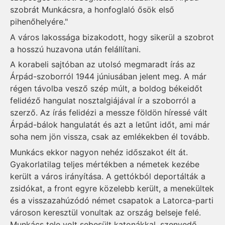
szobrát Munkácsra, a honfoglaló ősök első
pihenőhelyére."
A város lakossága bizakodott, hogy sikerül a szobrot
a hosszú huzavona után felállítani.
A korabeli sajtóban az utolsó megmaradt írás az
Árpád-szoborról 1944 júniusában jelent meg. A már
régen távolba vesző szép múlt, a boldog békeidőt
felidéző hangulat nosztalgiájával ír a szoborról a
szerző. Az írás felidézi a messze földön híressé vált
Árpád-bálok hangulatát és azt a letűnt időt, ami már
soha nem jön vissza, csak az emlékekben él tovább.
Munkács ekkor nagyon nehéz időszakot élt át.
Gyakorlatilag teljes mértékben a németek kezébe
került a város irányítása. A gettókból deportálták a
zsidókat, a front egyre közelebb került, a menekültek
és a visszazahúzódó német csapatok a Latorca-parti
városon keresztül vonultak az ország belseje felé.
Munkács tele volt sebesült katonákkal, szenvedő