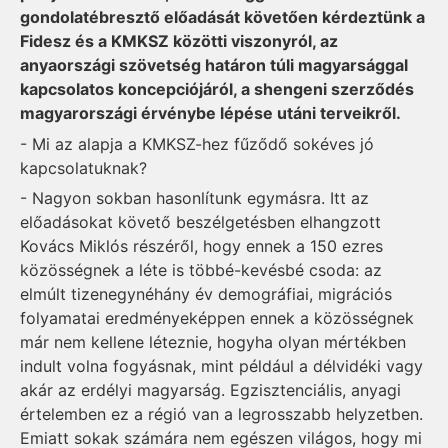
gondolatébresztő előadását követően kérdeztünk a
Fidesz és a KMKSZ közötti viszonyról, az
anyaországi szövetség határon túli magyarsággal
kapcsolatos koncepciójáról, a shengeni szerződés
magyarországi érvénybe lépése utáni terveikről.
- Mi az alapja a KMKSZ-hez fűződő sokéves jó
kapcsolatuknak?
- Nagyon sokban hasonlítunk egymásra. Itt az
előadásokat követő beszélgetésben elhangzott
Kovács Miklós részéről, hogy ennek a 150 ezres
közösségnek a léte is többé-kevésbé csoda: az
elmúlt tizenegynéhány év demográfiai, migrációs
folyamatai eredményeképpen ennek a közösségnek
már nem kellene léteznie, hogyha olyan mértékben
indult volna fogyásnak, mint például a délvidéki vagy
akár az erdélyi magyarság. Egzisztenciális, anyagi
értelemben ez a régió van a legrosszabb helyzetben.
Emiatt sokak számára nem egészen világos, hogy mi