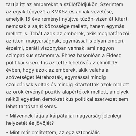
tartja itt az embereket a szülőföldjükön. Szerintem
az egyik tényező a KMKSZ és annak vezetése,
amelyik 15 éve reményt nyújtva tűzön-vízen át kitart
nemcsak a saját közössége mellett, hanem egymás
mellett is. Tehát azok az emberek, akik meghatározói
az itteni magyarságnak, egymással is olyan emberi,
érzelmi, baráti viszonyban vannak, ami nagyon
szimpatikus számomra. Ehhez hasonlóan a Fidesz
politikai sikereit is az tette lehetővé az elmúlt 15
évben, hogy azok az emberek, akik valaha a
szövetséget létrehozták, egymással mindig
szolidárisak voltak és mindig kitartottak azok mellett
az örök érvényű pozitív alapértékek mellett, amelyek
nélkül egyetlen demokratikus politikai szervezet sem
lehet tartósan sikeres.
- Milyennek látja a kárpátaljai magyarság jelenlegi
helyzetét és jövőjét?
- Mint már említettem, az egzisztenciális