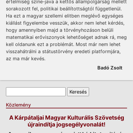
értelmiség színe-java a kettős állampolgárság mellett
sorakozott fel, politikai beállítottságtól függetlenül.
Ha ezt a magyar szellemi elitben meglévő egységes
kiállást figyelembe vesszük, akkor nem lehet kérdés,
hogy amennyiben majd a törvényhozáson belüli
matematikai erőviszonyok lehetőséget adnak rá, meg
kell oldanunk ezt a problémát. Most már nem lehet
visszahátrálni a státustörvény eredeti platformjára,
az ma már kevés.
Badó Zsolt
Keresés űrlap
Keresés
Közlemény
A Kárpátaljai Magyar Kulturális Szövetség
újraindítja jogsegélyvonalát!