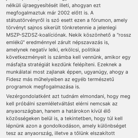
nélküli újraegyesítését illeti, ahogyan ezt
megfogalmaztuk már 2002 előtt is. A
státustörvényről is szó esett ezen a fórumon, amely
törvényt sajnos sikerült tönkretennie a jelenlegi
MSZP-SZDSZ-koalíciónak. Nekik köszönhető a "rossz
emlékű" eredménnyel zárult népszavazás is,
amelynek negatív lelki, erkölcsi, politikai
következményeit is számba kell vennünk, amikor egy
másfajta stratégiát kezdünk felépíteni. Ezeknek a
munkálatai most zajlanak éppen, ugyanúgy, ahogy a
Fidesz más műhelyeiben az egyéb természetű
programok megfogalmazása is.
Vezérgondolatként azt tudnám elmondani, hogy meg
kell próbálni szemléletváltást elérni nemcsak az
anyaországban, hanem a határokon kívül élő
közösségeken belül is, a tekintetben, hogy túl kell
lépnünk azon a gondolkodáson, amely különbséget
tesz az anyaország, illetve a tőlünk elszakított