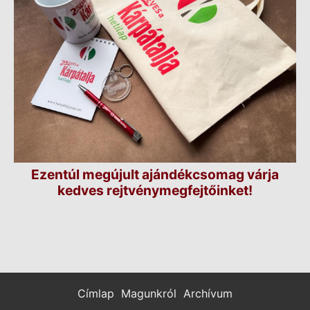
Ezentúl megújult ajándékcsomag várja
kedves rejtvénymegfejtőinket!
Címlap
Magunkról
Archívum