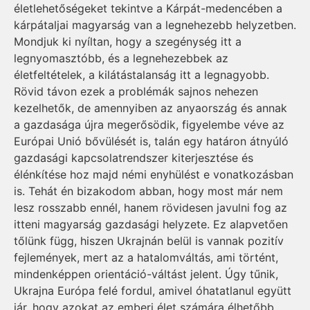
életlehetőségeket tekintve a Kárpát-medencében a
kárpátaljai magyarság van a legnehezebb helyzetben.
Mondjuk ki nyíltan, hogy a szegénység itt a
legnyomasztóbb, és a legnehezebbek az
életfeltételek, a kilátástalanság itt a legnagyobb.
Rövid távon ezek a problémák sajnos nehezen
kezelhetők, de amennyiben az anyaország és annak
a gazdasága újra megerősödik, figyelembe véve az
Európai Unió bővülését is, talán egy határon átnyúló
gazdasági kapcsolatrendszer kiterjesztése és
élénkítése hoz majd némi enyhülést e vonatkozásban
is. Tehát én bizakodom abban, hogy most már nem
lesz rosszabb ennél, hanem rövidesen javulni fog az
itteni magyarság gazdasági helyzete. Ez alapvetően
tőlünk függ, hiszen Ukrajnán belül is vannak pozitív
fejlemények, mert az a hatalomváltás, ami történt,
mindenképpen orientáció-váltást jelent. Úgy tűnik,
Ukrajna Európa felé fordul, amivel óhatatlanul együtt
jár, hogy azokat az emberi élet számára élhetőbb