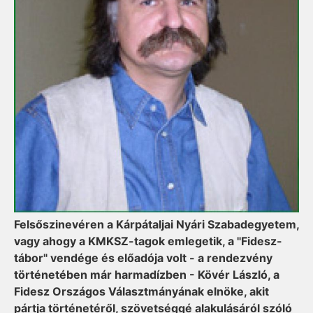
Felsőszinevéren a Kárpátaljai Nyári Szabadegyetem,
vagy ahogy a KMKSZ-tagok emlegetik, a "Fidesz-
tábor" vendége és előadója volt - a rendezvény
történetében már harmadízben - Kövér László, a
Fidesz Országos Választmányának elnöke, akit
pártja történetéről, szövetséggé alakulásáról szóló