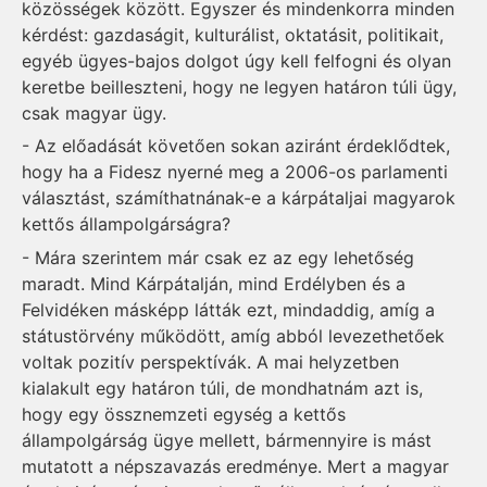
közösségek között. Egyszer és mindenkorra minden
kérdést: gazdaságit, kulturálist, oktatásit, politikait,
egyéb ügyes-bajos dolgot úgy kell felfogni és olyan
keretbe beilleszteni, hogy ne legyen határon túli ügy,
csak magyar ügy.
- Az előadását követően sokan aziránt érdeklődtek,
hogy ha a Fidesz nyerné meg a 2006-os parlamenti
választást, számíthatnának-e a kárpátaljai magyarok
kettős állampolgárságra?
- Mára szerintem már csak ez az egy lehetőség
maradt. Mind Kárpátalján, mind Erdélyben és a
Felvidéken másképp látták ezt, mindaddig, amíg a
státustörvény működött, amíg abból levezethetőek
voltak pozitív perspektívák. A mai helyzetben
kialakult egy határon túli, de mondhatnám azt is,
hogy egy össznemzeti egység a kettős
állampolgárság ügye mellett, bármennyire is mást
mutatott a népszavazás eredménye. Mert a magyar