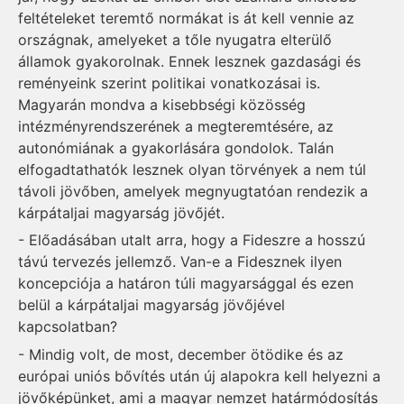
feltételeket teremtő normákat is át kell vennie az
országnak, amelyeket a tőle nyugatra elterülő
államok gyakorolnak. Ennek lesznek gazdasági és
reményeink szerint politikai vonatkozásai is.
Magyarán mondva a kisebbségi közösség
intézményrendszerének a megteremtésére, az
autonómiának a gyakorlására gondolok. Talán
elfogadtathatók lesznek olyan törvények a nem túl
távoli jövőben, amelyek megnyugtatóan rendezik a
kárpátaljai magyarság jövőjét.
- Előadásában utalt arra, hogy a Fideszre a hosszú
távú tervezés jellemző. Van-e a Fidesznek ilyen
koncepciója a határon túli magyarsággal és ezen
belül a kárpátaljai magyarság jövőjével
kapcsolatban?
- Mindig volt, de most, december ötödike és az
európai uniós bővítés után új alapokra kell helyezni a
jövőképünket, ami a magyar nemzet határmódosítás