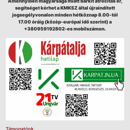
Amennyiben magyarsága miatt bárkit atrocitás ér,
segítséget kérhet a KMKSZ által újraindított
jogsegélyvonalon minden hétköznap 8.00-tól
17.00 óráig (közép-európai idő szerint) a
+380959192802-es mobilszámon.
Támogatónk