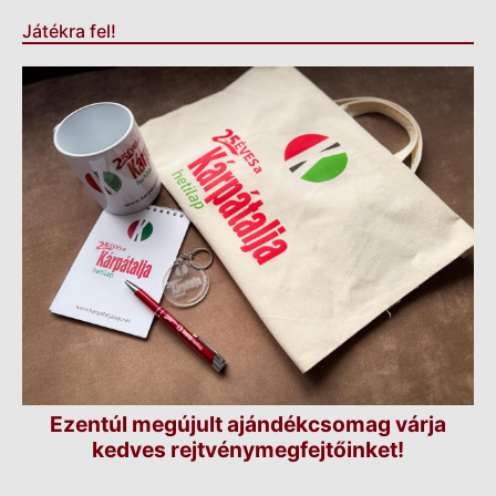
Játékra fel!
Ezentúl megújult ajándékcsomag várja
kedves rejtvénymegfejtőinket!