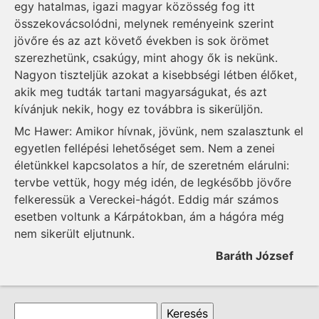
egy hatalmas, igazi magyar közösség fog itt
összekovácsolódni, melynek reményeink szerint
jövőre és az azt követő években is sok örömet
szerezhetünk, csakúgy, mint ahogy ők is nekünk.
Nagyon tiszteljük azokat a kisebbségi létben élőket,
akik meg tudták tartani magyarságukat, és azt
kívánjuk nekik, hogy ez továbbra is sikerüljön.
Mc Hawer: Amikor hívnak, jövünk, nem szalasztunk el
egyetlen fellépési lehetőséget sem. Nem a zenei
életünkkel kapcsolatos a hír, de szeretném elárulni:
tervbe vettük, hogy még idén, de legkésőbb jövőre
felkeressük a Vereckei-hágót. Eddig már számos
esetben voltunk a Kárpátokban, ám a hágóra még
nem sikerült eljutnunk.
Baráth József
Keresés űrlap
Keresés