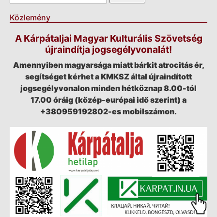
Közlemény
A Kárpátaljai Magyar Kulturális Szövetség
újraindítja jogsegélyvonalát!
Amennyiben magyarsága miatt bárkit atrocitás ér,
segítséget kérhet a KMKSZ által újraindított
jogsegélyvonalon minden hétköznap 8.00-tól
17.00 óráig (közép-európai idő szerint) a
+380959192802-es mobilszámon.