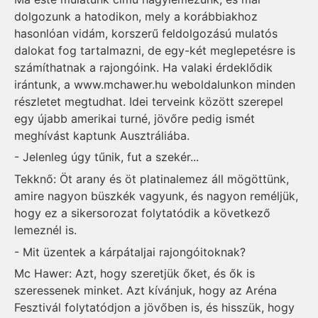
dolgozunk a hatodikon, mely a korábbiakhoz
hasonlóan vidám, korszerű feldolgozású mulatós
dalokat fog tartalmazni, de egy-két meglepetésre is
számíthatnak a rajongóink. Ha valaki érdeklődik
irántunk, a www.mchawer.hu weboldalunkon minden
részletet megtudhat. Idei terveink között szerepel
egy újabb amerikai turné, jövőre pedig ismét
meghívást kaptunk Ausztráliába.
- Jelenleg úgy tűnik, fut a szekér...
Tekknő: Öt arany és öt platinalemez áll mögöttünk,
amire nagyon büszkék vagyunk, és nagyon reméljük,
hogy ez a sikersorozat folytatódik a következő
lemeznél is.
- Mit üzentek a kárpátaljai rajongóitoknak?
Mc Hawer: Azt, hogy szeretjük őket, és ők is
szeressenek minket. Azt kívánjuk, hogy az Aréna
Fesztivál folytatódjon a jövőben is, és hisszük, hogy