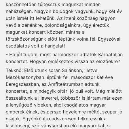
köszönhetően túltesszük magunkat minden
nehézségen. Nagyon boldogok vagyunk, hogy két év
után ismét itt lehetünk. Az itteni közönség nagyon
vevő a zenénkre, bolondságainkra, úgy éreztük
magunkat koncert közben, mintha a
törzsközönségünk előtt léptünk volna fel. Egyszóval
csodálatos volt a hangulat!
- Ha jól tudom, most harmadszor adtatok Kárpátalján
koncertet. Hogyan emlékeztek vissza az előzőekre?
Tekknő: Első utunk során Salánkon, illetve
Mezőkaszonyban léptünk fel, másodszor két éve
Beregszászban, az Amfiteátrumban adtunk
koncertet, s mindegyik oltári jó buli volt. Még mielőtt
összeálltunk a Hawerrel, többször is jártam már ezen
a lenyűgöző vidéken, ahol csodálatos magyar
emberek élnek, és persze figyelemre méltó, szuper jó
csajok. Egyébként rendszeresen felkeressük a
kisebbségi, szórványsorsban élő magyarokat, s