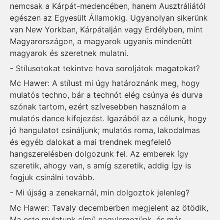
nemcsak a Kárpát-medencében, hanem Ausztráliától
egészen az Egyesült Államokig. Ugyanolyan sikerünk
van New Yorkban, Kárpátalján vagy Erdélyben, mint
Magyarországon, a magyarok ugyanis mindenütt
magyarok és szeretnek mulatni.
- Stílusotokat tekintve hova soroljátok magatokat?
Mc Hawer: A stílust mi úgy határoznánk meg, hogy
mulatós techno, bár a technót elég csúnya és durva
szónak tartom, ezért szívesebben használom a
mulatós dance kifejezést. Igazából az a célunk, hogy
jó hangulatot csináljunk; mulatós roma, lakodalmas
és egyéb dalokat a mai trendnek megfelelő
hangszerelésben dolgozunk fel. Az emberek így
szeretik, ahogy van, s amíg szeretik, addig így is
fogjuk csinálni tovább.
- Mi újság a zenekarnál, min dolgoztok jelenleg?
Mc Hawer: Tavaly decemberben megjelent az ötödik,
Ma este mulatunk című nagylemezünk, és már