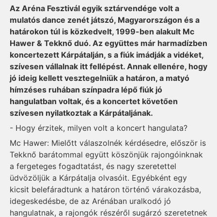
Az Aréna Fesztivál egyik sztárvendége volt a
mulatós dance zenét játszó, Magyarországon és a
határokon túl is közkedvelt, 1999-ben alakult Mc
Hawer & Tekknő duó. Az együttes már harmadízben
koncertezett Kárpátalján, s a fiúk imádják a vidéket,
szívesen vállalnak itt fellépést. Annak ellenére, hogy
jó ideig kellett vesztegelniük a határon, a matyó
hímzéses ruhában színpadra lépő fiúk jó
hangulatban voltak, és a koncertet követően
szívesen nyilatkoztak a Kárpátaljának.
- Hogy érzitek, milyen volt a koncert hangulata?
Mc Hawer: Mielőtt válaszolnék kérdésedre, először is
Tekknő barátommal együtt köszönjük rajongóinknak
a fergeteges fogadtatást, és nagy szeretettel
üdvözöljük a Kárpátalja olvasóit. Egyébként egy
kicsit belefáradtunk a határon történő várakozásba,
idegeskedésbe, de az Arénában uralkodó jó
hangulatnak, a rajongók részéről sugárzó szeretetnek