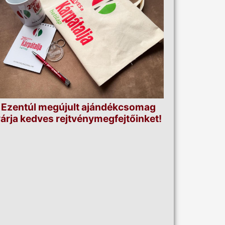
Ezentúl megújult ajándékcsomag
árja kedves rejtvénymegfejtőinket!