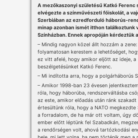
A mezőkaszonyi születésű Katkó Ferenc 
elvégezte a színművészeti főiskolát, a va
Szerbiában az ezredforduló háborús-rend
minap azonban ismét itthon találkoztunk 
Színházban. Ennek apropóján kérdeztük a m
– Mindig nagyon közel állt hozzám a zene:
folyamatosan kerestem a lehetőséget, hog
ez vitt afelé, hogy amikor eljött az ideje,
beszélgetésünket Katkó Ferenc.
– Mi indította arra, hogy a polgárháborús 
– Amikor 1998-ban 23 évesen jelentkezte
róla, hogy háborúba, rendszerváltásba c
az este, amikor előadás után ránk szakadt a
értesültünk róla, hogy a NATO megkezdte 
a forradalom, de ha már ott voltam, úgy d
ember előtt léptünk fel Szabadkán, megze
a rendőrségen volt, ahová tartózkodási 
bele, mi lett volna, ha nem történik meg a