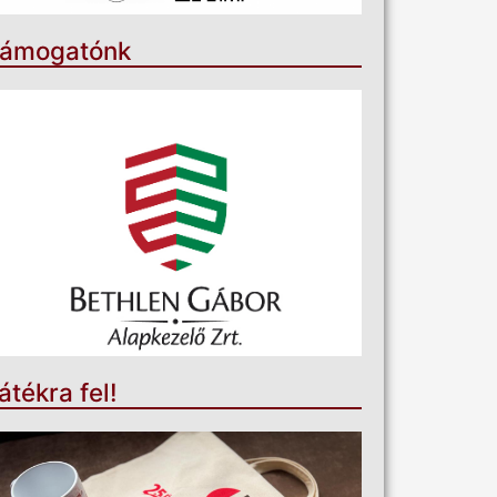
ámogatónk
átékra fel!