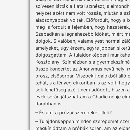
szívesen látták a fiatal színészt, s elmon
helyzet azért nem volt rózsás, miután a szí
alacsonyabbak voltak. Előfordult, hogy a 
meg is fordult a fejemben, hogy hazatérek,
Szabadkán a legnehezebb időket, miért me
dolgok. S valóban, valamelyest normalizál
amelyeket, úgy érzem, egyre jobban siker
dolgozgattam. A tulajdonképpeni munkahel
Kosztolányi Színházban s a gyermekszínház
össze koncertet az Anonymus nevű helyi r
orosz, elsősorban Viszockij-dalokból áll
tehát, s a lényeg ekkoriban is az volt, hogy
sok lehetőség azért nem adódott, hiszen 
évek során játszhattam a Charlie nénje cí
darabban is.
– És ami a prózai szerepeket illeti?
– Tulajdonképpen minden szerepemet szere
megkínlódtam a próbák során, ám az előadá