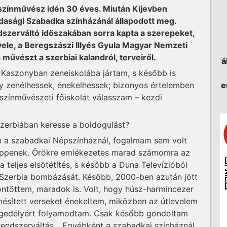
színművész idén 30 éves. Miután Kijevben
jdasági Szabadka színházánál állapodott meg.
szerváltó időszakában sorra kapta a szerepeket,
vele, a Beregszászi Illyés Gyula Magyar Nemzeti
űvészt a szerbiai kalandról, terveiről.
á
 Kaszonyban zeneiskolába jártam, s később is
y zenélhessek, énekelhessek; bizonyos értelemben
e
 a színművészeti főiskolát válasszam – kezdi
Szerbiában keresse a boldogulást?
m a szabadkai Népszínháznál, fogalmam sem volt
söppenek. Örökre emlékezetes marad számomra az
 teljes elsötétítés, s később a Duna Televízióból
Szerbia bombázását. Később, 2000-ben azután jött
öntöttem, maradok is. Volt, hogy húsz-harmincezer
nésített verseket énekeltem, miközben az útlevelem
engedélyért folyamodtam. Csak később gondoltam
 rendszerváltás... Egyébként a szabadkai színháznál