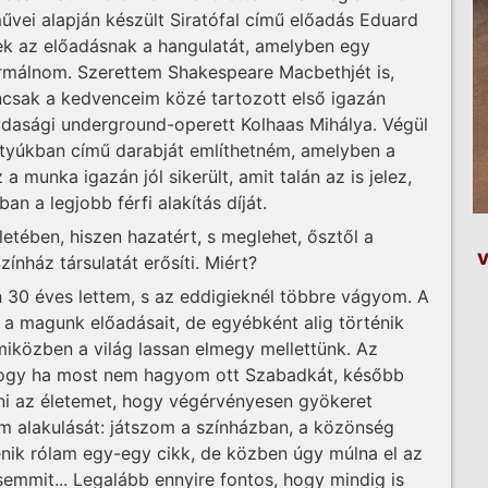
űvei alapján készült Siratófal című előadás Eduard
k az előadásnak a hangulatát, amelyben egy
ormálnom. Szerettem Shakespeare Macbethjét is,
ncsak a kedvenceim közé tartozott első igazán
ajdasági underground-operett Kolhaas Mihálya. Végül
 tyúkban című darabját említhetném, amelyben a
a munka igazán jól sikerült, amit talán az is jelez,
 a legjobb férfi alakítás díját.
életében, hiszen hazatért, s meglehet, ősztől a
v
ínház társulatát erősíti. Miért?
n 30 éves lettem, s az eddigieknél többre vágyom. A
 a magunk előadásait, de egyébként alig történik
miközben a világ lassan elmegy mellettünk. Az
 hogy ha most nem hagyom ott Szabadkát, később
ni az életemet, hogy végérvényesen gyökeret
m alakulását: játszom a színházban, a közönség
nik rólam egy-egy cikk, de közben úgy múlna el az
emmit... Legalább ennyire fontos, hogy mindig is