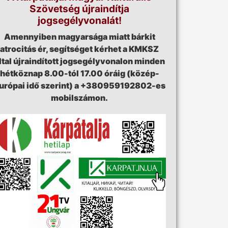
Szövetség újraindítja
jogsegélyvonalát!
Amennyiben magyarsága miatt bárkit
atrocitás ér, segítséget kérhet a KMKSZ
ltal újraindított jogsegélyvonalon minden
hétköznap 8.00-tól 17.00 óráig (közép-
urópai idő szerint) a +380959192802-es
mobilszámon.