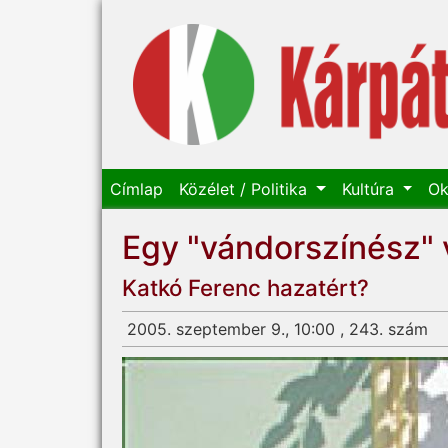
Címlap
Közélet / Politika
Kultúra
Ok
Egy "vándorszínész" 
Katkó Ferenc hazatért?
2005. szeptember 9., 10:00 , 243. szám