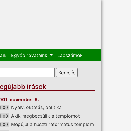
aik
Egyéb rovataink
Lapszámok
eresés űrlap
eresés
egújabb írások
001. november 9.
Nyelv, oktatás, politika
1:00
Akik megbecsülik a templomot
1:00
Megújul a huszti református templom
1:00