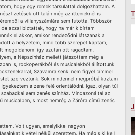
dhatom, hogy egy remek társulattal dolgozhattam. A
T
nészfizetések ott talán még az ittenieknél is
béremből a villanyszámlára sem futotta. Többször
 de azzal biztattak, hogy ha már kibírtam
nnék el akkor, amikor rendeződni látszanak a
ódott a helyzetem, mind több szerepet kaptam,
ült megoldanom, így azután ott ragadtam,
yem, a Népszínház mellett játszottam még a
ban is, rockoperákból és musicalekből állítottunk
ockzenekarral, Szavamra senki nem figyel címmel
ó estet szerveztünk. Sok mindennel megpróbálkoztam
 igyekeztem a zene felé orientálódni. Igaz, olyan túl
a szabadkai sem zenés színház. Mindazonáltal az
mű musicalben, s most nemrég a Záróra című zenés
J
ttem. Volt ugyan, amelyikkel nagyon
sainkat kivétel nélkül szerettem. Ha mégis ki kell