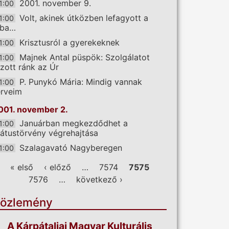
2001. november 9.
1:00
Volt, akinek útközben lefagyott a
1:00
ába…
Krisztusról a gyerekeknek
1:00
Majnek Antal püspök: Szolgálatot
1:00
ízott ránk az Úr
P. Punykó Mária: Mindig vannak
1:00
erveim
001. november 2.
Januárban megkezdődhet a
1:00
tátustörvény végrehajtása
Szalagavató Nagyberegen
1:00
ldalak
« első
‹ előző
…
7574
7575
7576
…
következő ›
özlemény
A Kárpátaljai Magyar Kulturális