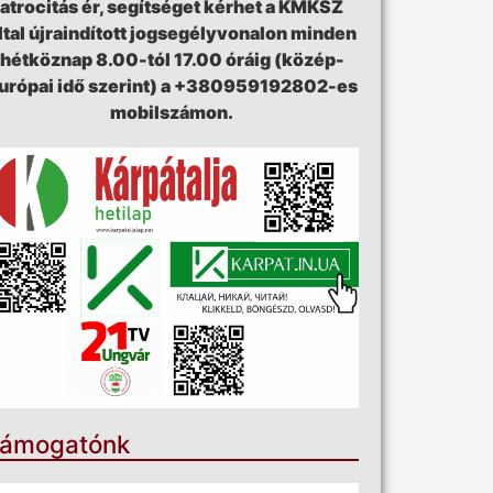
atrocitás ér, segítséget kérhet a KMKSZ
ltal újraindított jogsegélyvonalon minden
hétköznap 8.00-tól 17.00 óráig (közép-
urópai idő szerint) a +380959192802-es
mobilszámon.
ámogatónk