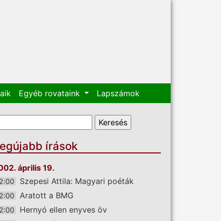
aik
Egyéb rovataink
Lapszámok
eresés űrlap
eresés
egújabb írások
002. április 19.
Szepesi Attila: Magyari poéták
2:00
Aratott a BMG
2:00
Hernyó ellen enyves öv
2:00