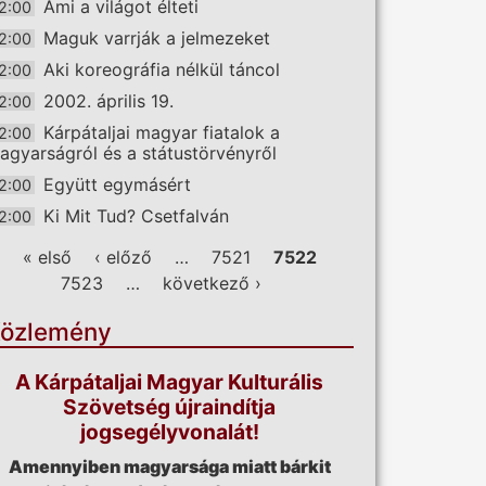
Ami a világot élteti
2:00
Maguk varrják a jelmezeket
2:00
Aki koreográfia nélkül táncol
2:00
2002. április 19.
2:00
Kárpátaljai magyar fiatalok a
2:00
agyarságról és a státustörvényről
Együtt egymásért
2:00
Ki Mit Tud? Csetfalván
2:00
ldalak
« első
‹ előző
…
7521
7522
7523
…
következő ›
özlemény
A Kárpátaljai Magyar Kulturális
Szövetség újraindítja
jogsegélyvonalát!
Amennyiben magyarsága miatt bárkit