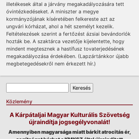
illetékesek által a járvány megakadályozására tett
óvintézkedéseket. A miniszter a megye
kormányzójának kíséretében felkereste azt az
ungvári kórházat, ahol a hét személyt kezelik.
Feltételezések szerint a fertőzést ázsiai bevándorlók
hozták be. A szaktárca vezetője kijelentette, hogy
mindent megtesznek a hastífusz tovaterjedésének
megakadályozása érdekében. (Lapzártánkkor újabb
megbetegedésekről nem érkezett hír.)
Keresés űrlap
Keresés
Közlemény
A Kárpátaljai Magyar Kulturális Szövetség
újraindítja jogsegélyvonalát!
Amennyiben magyarsága miatt bárkit atrocitás ér,