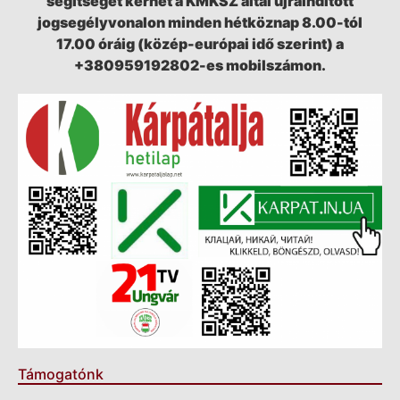
segítséget kérhet a KMKSZ által újraindított
jogsegélyvonalon minden hétköznap 8.00-tól
17.00 óráig (közép-európai idő szerint) a
+380959192802-es mobilszámon.
Támogatónk