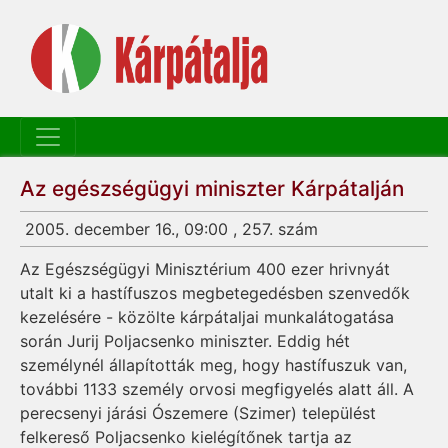
Az egészségügyi miniszter Kárpátalján
2005. december 16., 09:00 , 257. szám
Az Egészségügyi Minisztérium 400 ezer hrivnyát
utalt ki a hastífuszos megbetegedésben szenvedők
kezelésére - közölte kárpátaljai munkalátogatása
során Jurij Poljacsenko miniszter. Eddig hét
személynél állapították meg, hogy hastífuszuk van,
további 1133 személy orvosi megfigyelés alatt áll. A
perecsenyi járási Ószemere (Szimer) települést
felkereső Poljacsenko kielégítőnek tartja az