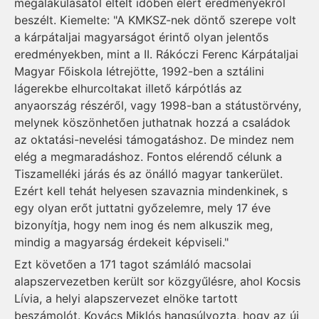
megalakulásától eltelt időben elért eredményekről
beszélt. Kiemelte: "A KMKSZ-nek döntő szerepe volt
a kárpátaljai magyarságot érintő olyan jelentős
eredményekben, mint a II. Rákóczi Ferenc Kárpátaljai
Magyar Főiskola létrejötte, 1992-ben a sztálini
lágerekbe elhurcoltakat illető kárpótlás az
anyaország részéről, vagy 1998-ban a státustörvény,
melynek köszönhetően juthatnak hozzá a családok
az oktatási-nevelési támogatáshoz. De mindez nem
elég a megmaradáshoz. Fontos elérendő célunk a
Tiszamelléki járás és az önálló magyar tankerület.
Ezért kell tehát helyesen szavaznia mindenkinek, s
egy olyan erőt juttatni győzelemre, mely 17 éve
bizonyítja, hogy nem inog és nem alkuszik meg,
mindig a magyarság érdekeit képviseli."
Ezt követően a 171 tagot számláló macsolai
alapszervezetben került sor közgyűlésre, ahol Kocsis
Lívia, a helyi alapszervezet elnöke tartott
beszámolót. Kovács Miklós hangsúlyozta, hogy az új