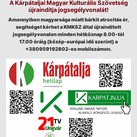
A Kárpátaljai Magyar Kulturális Szövetség
újraindítja jogsegélyvonalát!
Amennyiben magyarsága miatt bárkit atrocitás ér,
segítséget kérhet a KMKSZ által újraindított
jogsegélyvonalon minden hétköznap 8.00-tól
17.00 óráig (közép-európai idő szerint) a
+380959192802-es mobilszámon.