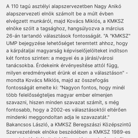
A 110 tagú asztélyi alapszervezetben Nagy Anikó
alapszervezeti elnök számolt be a múlt évben
elvégzett munkáról, majd Kovács Miklós, a KMKSZ
elnöke szólt a tagsághoz, hangsúlyozva a március
26-án tartandó választások fontosságát. "A "KMKSZ"
UMP bejegyzése lehetőséget teremtett ahhoz, hogy
a kárpátaljai magyarság képviselőjelölteket indítson
két fontos szinten: a megyei és a járási/városi
tanácsokba. Érdekeink érvényesítése attól függ,
milyen eredményeket érünk el ezen a választáson" -
mondta Kovács Miklós, majd az összefogás
fontosságát emelte ki: "Nagyon fontos, hogy minél
több felelősségteljes magyar ember elmenjen
szavazni, hiszen minden szavazat számít, s még
fontosabb, hogy a 2002-es választásoktól eltérően
mindenki meggondoltan adja le szavazatát."
Bakancsos László, a KMKSZ Beregszászi Középszintű
Szervezetének elnöke beszédében a KMKSZ 1989-es