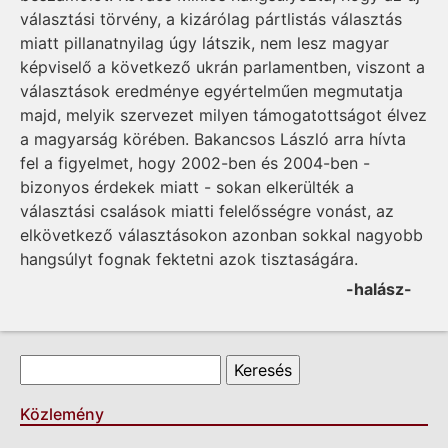
választási törvény, a kizárólag pártlistás választás
miatt pillanatnyilag úgy látszik, nem lesz magyar
képviselő a következő ukrán parlamentben, viszont a
választások eredménye egyértelműen megmutatja
majd, melyik szervezet milyen támogatottságot élvez
a magyarság körében. Bakancsos László arra hívta
fel a figyelmet, hogy 2002-ben és 2004-ben -
bizonyos érdekek miatt - sokan elkerülték a
választási csalások miatti felelősségre vonást, az
elkövetkező választásokon azonban sokkal nagyobb
hangsúlyt fognak fektetni azok tisztaságára.
-halász-
Keresés űrlap
Keresés
Közlemény