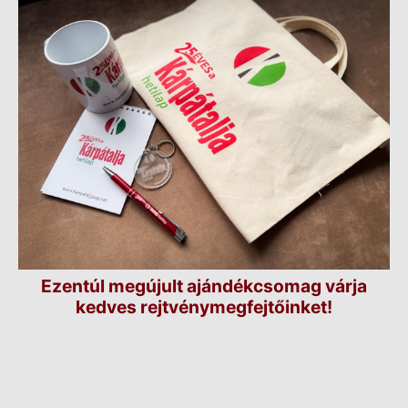
Ezentúl megújult ajándékcsomag várja
kedves rejtvénymegfejtőinket!