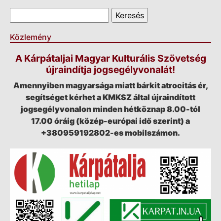
Keresés űrlap
Keresés
Közlemény
A Kárpátaljai Magyar Kulturális Szövetség
újraindítja jogsegélyvonalát!
Amennyiben magyarsága miatt bárkit atrocitás ér,
segítséget kérhet a KMKSZ által újraindított
jogsegélyvonalon minden hétköznap 8.00-tól
17.00 óráig (közép-európai idő szerint) a
+380959192802-es mobilszámon.