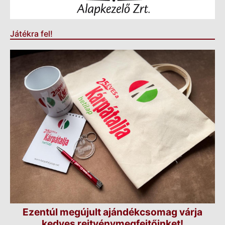
Játékra fel!
Ezentúl megújult ajándékcsomag várja
kedves rejtvénymegfejtőinket!