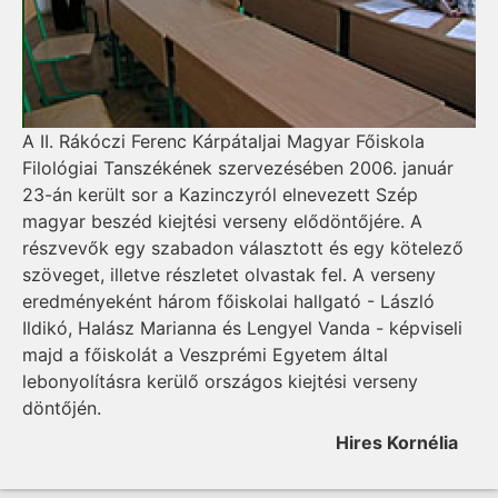
A II. Rákóczi Ferenc Kárpátaljai Magyar Főiskola
Filológiai Tanszékének szervezésében 2006. január
23-án került sor a Kazinczyról elnevezett Szép
magyar beszéd kiejtési verseny elődöntőjére. A
részvevők egy szabadon választott és egy kötelező
szöveget, illetve részletet olvastak fel. A verseny
eredményeként három főiskolai hallgató - László
Ildikó, Halász Marianna és Lengyel Vanda - képviseli
majd a főiskolát a Veszprémi Egyetem által
lebonyolításra kerülő országos kiejtési verseny
döntőjén.
Hires Kornélia