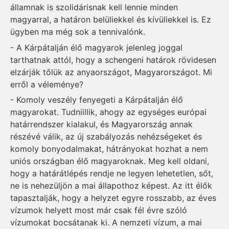
államnak is szolidárisnak kell lennie minden
magyarral, a határon belüliekkel és kívüliekkel is. Ez
ügyben ma még sok a tennivalónk.
- A Kárpátalján élő magyarok jelenleg joggal
tarthatnak attól, hogy a schengeni határok rövidesen
elzárják tőlük az anyaországot, Magyarországot. Mi
erről a véleménye?
- Komoly veszély fenyegeti a Kárpátalján élő
magyarokat. Tudniillik, ahogy az egységes európai
határrendszer kialakul, és Magyarország annak
részévé válik, az új szabályozás nehézségeket és
komoly bonyodalmakat, hátrányokat hozhat a nem
uniós országban élő magyaroknak. Meg kell oldani,
hogy a határátlépés rendje ne legyen lehetetlen, sőt,
ne is nehezüljön a mai állapothoz képest. Az itt élők
tapasztalják, hogy a helyzet egyre rosszabb, az éves
vízumok helyett most már csak fél évre szóló
vízumokat bocsátanak ki. A nemzeti vízum, a mai