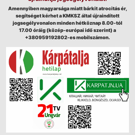
Amennyiben magyarsága miatt bárkit atrocitás ér,
segítséget kérhet a KMKSZ által újraindított
jogsegélyvonalon minden hétköznap 8.00-tól
17.00 óráig (közép-európai idő szerint) a
+380959192802-es mobilszámon.