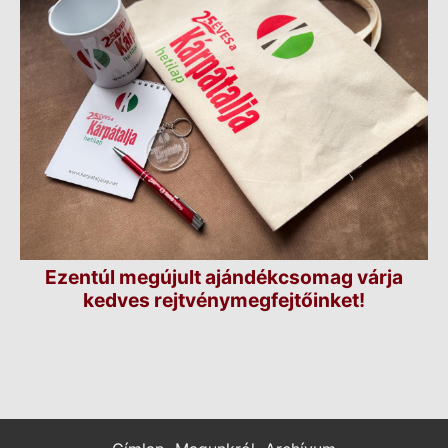
Ezentúl megújult ajándékcsomag várja
kedves rejtvénymegfejtőinket!