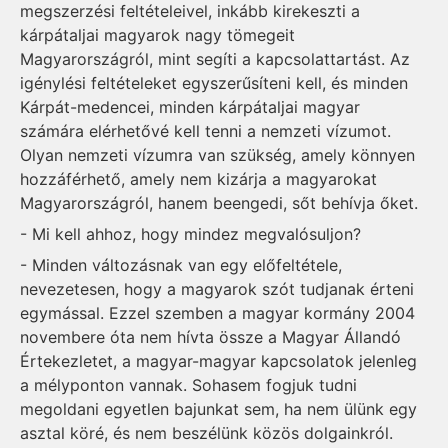
megszerzési feltételeivel, inkább kirekeszti a
kárpátaljai magyarok nagy tömegeit
Magyarországról, mint segíti a kapcsolattartást. Az
igénylési feltételeket egyszerűsíteni kell, és minden
Kárpát-medencei, minden kárpátaljai magyar
számára elérhetővé kell tenni a nemzeti vízumot.
Olyan nemzeti vízumra van szükség, amely könnyen
hozzáférhető, amely nem kizárja a magyarokat
Magyarországról, hanem beengedi, sőt behívja őket.
- Mi kell ahhoz, hogy mindez megvalósuljon?
- Minden változásnak van egy előfeltétele,
nevezetesen, hogy a magyarok szót tudjanak érteni
egymással. Ezzel szemben a magyar kormány 2004
novembere óta nem hívta össze a Magyar Állandó
Értekezletet, a magyar-magyar kapcsolatok jelenleg
a mélyponton vannak. Sohasem fogjuk tudni
megoldani egyetlen bajunkat sem, ha nem ülünk egy
asztal köré, és nem beszélünk közös dolgainkról.