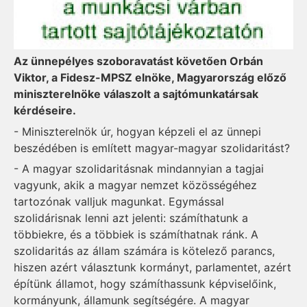
Az ünnepélyes szoboravatást követően Orbán
Viktor, a Fidesz-MPSZ elnöke, Magyarország előző
miniszterelnöke válaszolt a sajtómunkatársak
kérdéseire.
- Miniszterelnök úr, hogyan képzeli el az ünnepi
beszédében is említett magyar-magyar szolidaritást?
- A magyar szolidaritásnak mindannyian a tagjai
vagyunk, akik a magyar nemzet közösségéhez
tartozónak valljuk magunkat. Egymással
szolidárisnak lenni azt jelenti: számíthatunk a
többiekre, és a többiek is számíthatnak ránk. A
szolidaritás az állam számára is kötelező parancs,
hiszen azért választunk kormányt, parlamentet, azért
építünk államot, hogy számíthassunk képviselőink,
kormányunk, államunk segítségére. A magyar