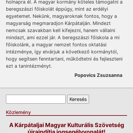
holnapra él. A magyar kormány köteles támogatni a
beregszászi főiskolát éppúgy, mint az erdélyi
egyetemet. Nekünk, magyaroknak fontos, hogy a
magyarság megmaradjon Kárpátalján. Mindezt
nemcsak szavakban kell kifejezni, hanem vállalni
mindazt, ami ezzel jár. A beregszászi főiskola a mi
főiskolánk, a magyar nemzet fontos oktatási
intézménye, így elvárjuk a következő kormánytól,
hogy segítsen fenntartani, működtetni és fejleszteni
ezt a tanintézményt.
Popovics Zsuzsanna
Keresés űrlap
Keresés
Közlemény
A Kárpátaljai Magyar Kulturális Szövetség
újraindítja jogsegélyvonalát!