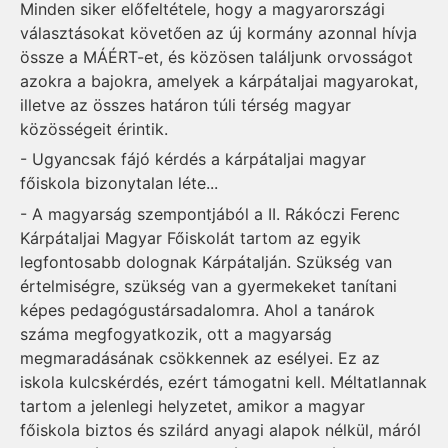
Minden siker előfeltétele, hogy a magyarországi
választásokat követően az új kormány azonnal hívja
össze a MÁÉRT-et, és közösen találjunk orvosságot
azokra a bajokra, amelyek a kárpátaljai magyarokat,
illetve az összes határon túli térség magyar
közösségeit érintik.
- Ugyancsak fájó kérdés a kárpátaljai magyar
főiskola bizonytalan léte...
- A magyarság szempontjából a II. Rákóczi Ferenc
Kárpátaljai Magyar Főiskolát tartom az egyik
legfontosabb dolognak Kárpátalján. Szükség van
értelmiségre, szükség van a gyermekeket tanítani
képes pedagógustársadalomra. Ahol a tanárok
száma megfogyatkozik, ott a magyarság
megmaradásának csökkennek az esélyei. Ez az
iskola kulcskérdés, ezért támogatni kell. Méltatlannak
tartom a jelenlegi helyzetet, amikor a magyar
főiskola biztos és szilárd anyagi alapok nélkül, máról