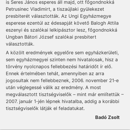
is Seres János esperes áll majd, ott főgondnokká
Petrusinec Vladimirt, a tiszaújlaki gyülekezet
presbiterét választották. Az Ungi Egyházmegye
esperese ezentúl az édesapját követő Balogh Attila
eszenyi és szalókai lelkipásztor lesz, főgondnokká
Ungban Bátori József szalókai presbitert
választották.
A közölt eredmények egyelőre sem egyházkerületi,
sem egyházmegyei szinten nem hivatalosak, hisz a
törvény nyolcnapos fellebbezési határidőt ír elő.
Ennek értelmében tehát, amennyiben az arra
jogosultak nem fellebbeznek, 2006. november 21-e
után véglegessé válik az eredmény. A most
megválasztott tisztségviselők – mint már említettük –
2007. január 1-jén lépnek hivatalba, addig a korábbi
tisztségviselők látják el feladatukat.
Badó Zsolt