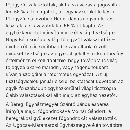
főjegyzőt választották, akit a szavazásra jogosultak
kb. 56 %-a támogatott, az egyházkerület lelkészi
főjegyzője a jövőben Héder János ungvári lelkész
lesz, aki a szavazatok kb. 55 %-át kapta. Az
egyházkerületet irányító mindkét világi tisztségre
Nagy Béla korábbi világi főjegyzőt választották –
mint arról már korábban beszámoltunk, ő volt
mindkét tisztségre az egyedüli jelölt –, neki a törvény
értelmében el kell döntenie, hogy továbbra is világi
főjegyző akar-e maradni, vagy főgondnokként
kívánja szolgálni a református egyházat. Az új
tisztségviselők január elsejei beiktatását követően az
egyik felszabadult egyházkerületi világi tisztségre
újabb választásokkal állít majd az egyház vezetőt.
A Beregi Egyházmegyét Szántó János esperes
irányítja majd, főgondnokává Molnár Sándort, a
beregrákosi gyülekezet főgondnokát választották.
Az Ugocsa–Máramarosi Egyházmegye élén továbbra