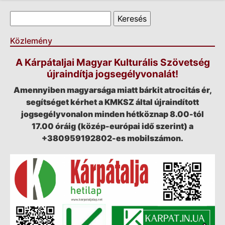
Keresés űrlap
Keresés
Közlemény
A Kárpátaljai Magyar Kulturális Szövetség
újraindítja jogsegélyvonalát!
Amennyiben magyarsága miatt bárkit atrocitás ér,
segítséget kérhet a KMKSZ által újraindított
jogsegélyvonalon minden hétköznap 8.00-tól
17.00 óráig (közép-európai idő szerint) a
+380959192802-es mobilszámon.