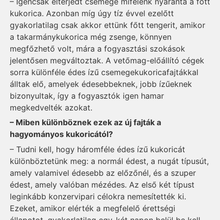
– Igencsak elterjedt csemege mifelénk nyaranta a főtt
kukorica. Azonban míg úgy tíz évvel ezelőtt
gyakorlatilag csak akkor ettünk főtt tengerit, amikor
a takarmánykukorica még zsenge, könnyen
megfőzhető volt, mára a fogyasztási szokások
jelentősen megváltoztak. A vetőmag-előállító cégek
sorra különféle édes ízű csemegekukoricafajtákkal
álltak elő, amelyek édesebbeknek, jobb ízűeknek
bizonyultak, így a fogyasztók igen hamar
megkedvelték azokat.
– Miben különböznek ezek az új fajták a
hagyományos kukoricától?
– Tudni kell, hogy háromféle édes ízű kukoricát
különböztetünk meg: a normál édest, a nugát típusút,
amely valamivel édesebb az előzőnél, és a szuper
édest, amely valóban mézédes. Az első két típust
leginkább konzervipari célokra nemesítették ki.
Ezeket, amikor elérték a megfelelő érettségi