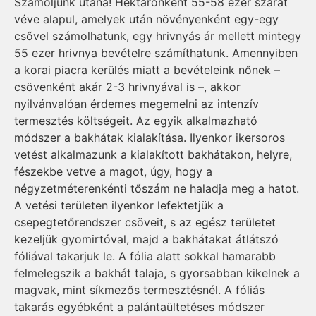
Számoljunk utána! Hektáronként 55-58 ezer szárat
véve alapul, amelyek után növényenként egy-egy
csővel számolhatunk, egy hrivnyás ár mellett mintegy
55 ezer hrivnya bevételre számíthatunk. Amennyiben
a korai piacra kerülés miatt a bevételeink nőnek –
csövenként akár 2-3 hrivnyával is –, akkor
nyilvánvalóan érdemes megemelni az intenzív
termesztés költségeit. Az egyik alkalmazható
módszer a bakhátak kialakítása. Ilyenkor ikersoros
vetést alkalmazunk a kialakított bakhátakon, helyre,
fészekbe vetve a magot, úgy, hogy a
négyzetméterenkénti tőszám ne haladja meg a hatot.
A vetési területen ilyenkor lefektetjük a
csepegtetőrendszer csöveit, s az egész területet
kezeljük gyomirtóval, majd a bakhátakat átlátszó
fóliával takarjuk le. A fólia alatt sokkal hamarabb
felmelegszik a bakhát talaja, s gyorsabban kikelnek a
magvak, mint síkmezős termesztésnél. A fóliás
takarás egyébként a palántaültetéses módszer