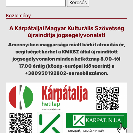
Keresés
Közlemény
A Kárpátaljai Magyar Kulturális Szövetség
újraindítja jogsegélyvonalát!
Amennyiben magyarsága miatt bárkit atrocitás ér,
segítséget kérhet a KMKSZ által újraindított
jogsegélyvonalon minden hétköznap 8.00-tól
17.00 óráig (közép-európai idő szerint) a
+380959192802-es mobilszámon.