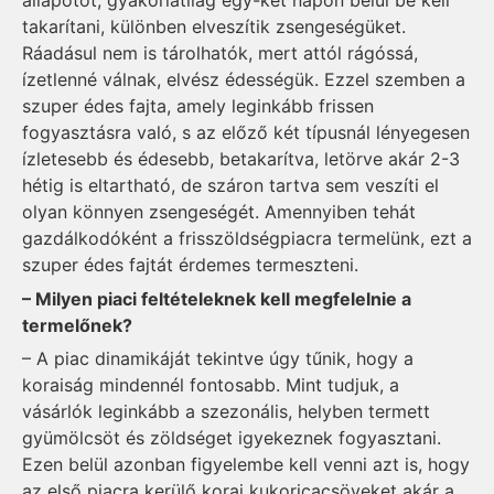
állapotot, gyakorlatilag egy-két napon belül be kell
takarítani, különben elveszítik zsengeségüket.
Ráadásul nem is tárolhatók, mert attól rágóssá,
ízetlenné válnak, elvész édességük. Ezzel szemben a
szuper édes fajta, amely leginkább frissen
fogyasztásra való, s az előző két típusnál lényegesen
ízletesebb és édesebb, betakarítva, letörve akár 2-3
hétig is eltartható, de száron tartva sem veszíti el
olyan könnyen zsengeségét. Amennyiben tehát
gazdálkodóként a frisszöldségpiacra termelünk, ezt a
szuper édes fajtát érdemes termeszteni.
– Milyen piaci feltételeknek kell megfelelnie a
termelőnek?
– A piac dinamikáját tekintve úgy tűnik, hogy a
koraiság mindennél fontosabb. Mint tudjuk, a
vásárlók leginkább a szezonális, helyben termett
gyümölcsöt és zöldséget igyekeznek fogyasztani.
Ezen belül azonban figyelembe kell venni azt is, hogy
az első piacra kerülő korai kukoricacsöveket akár a