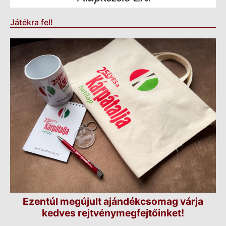
Játékra fel!
Ezentúl megújult ajándékcsomag várja
kedves rejtvénymegfejtőinket!