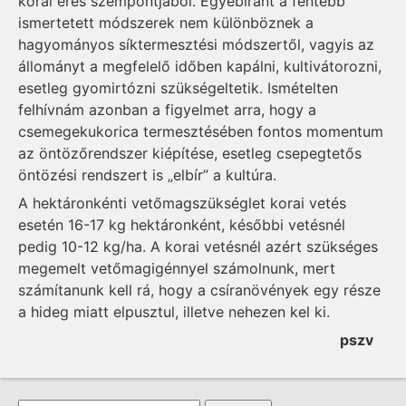
korai érés szempontjából. Egyébiránt a fentebb
ismertetett módszerek nem különböznek a
hagyományos síktermesztési módszertől, vagyis az
állományt a megfelelő időben kapálni, kultivátorozni,
esetleg gyomirtózni szükségeltetik. Ismételten
felhívnám azonban a figyelmet arra, hogy a
csemegekukorica termesztésében fontos momentum
az öntözőrendszer kiépítése, esetleg csepegtetős
öntözési rendszert is „elbír” a kultúra.
A hektáronkénti vetőmagszükséglet korai vetés
esetén 16-17 kg hektáronként, későbbi vetésnél
pedig 10-12 kg/ha. A korai vetésnél azért szükséges
megemelt vetőmagigénnyel számolnunk, mert
számítanunk kell rá, hogy a csíranövények egy része
a hideg miatt elpusztul, illetve nehezen kel ki.
pszv
Keresés űrlap