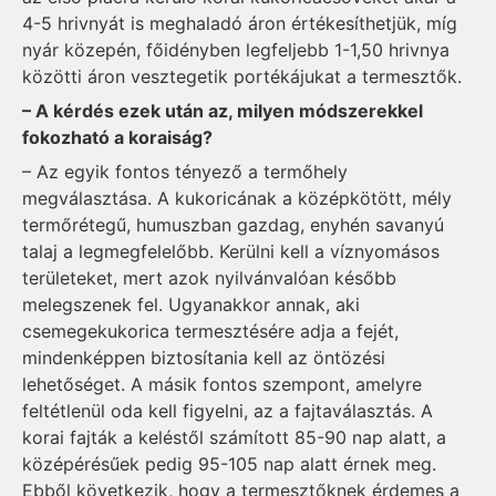
4-5 hrivnyát is meghaladó áron értékesíthetjük, míg
nyár közepén, főidényben legfeljebb 1-1,50 hrivnya
közötti áron vesztegetik portékájukat a termesztők.
– A kérdés ezek után az, milyen módszerekkel
fokozható a koraiság?
– Az egyik fontos tényező a termőhely
megválasztása. A kukoricának a középkötött, mély
termőrétegű, humuszban gazdag, enyhén savanyú
talaj a legmegfelelőbb. Kerülni kell a víznyomásos
területeket, mert azok nyilvánvalóan később
melegszenek fel. Ugyanakkor annak, aki
csemegekukorica termesztésére adja a fejét,
mindenképpen biztosítania kell az öntözési
lehetőséget. A másik fontos szempont, amelyre
feltétlenül oda kell figyelni, az a fajtaválasztás. A
korai fajták a keléstől számított 85-90 nap alatt, a
középérésűek pedig 95-105 nap alatt érnek meg.
Ebből következik, hogy a termesztőknek érdemes a