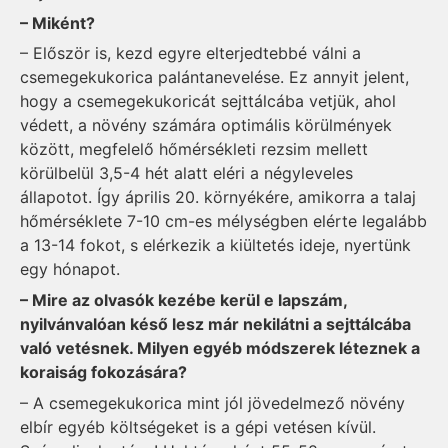
– Miként?
– Először is, kezd egyre elterjedtebbé válni a
csemegekukorica palántanevelése. Ez annyit jelent,
hogy a csemegekukoricát sejttálcába vetjük, ahol
védett, a növény számára optimális körülmények
között, megfelelő hőmérsékleti rezsim mellett
körülbelül 3,5-4 hét alatt eléri a négyleveles
állapotot. Így április 20. környékére, amikorra a talaj
hőmérséklete 7-10 cm-es mélységben elérte legalább
a 13-14 fokot, s elérkezik a kiültetés ideje, nyertünk
egy hónapot.
– Mire az olvasók kezébe kerül e lapszám,
nyilvánvalóan késő lesz már nekilátni a sejttálcába
való vetésnek. Milyen egyéb módszerek léteznek a
koraiság fokozására?
– A csemegekukorica mint jól jövedelmező növény
elbír egyéb költségeket is a gépi vetésen kívül.