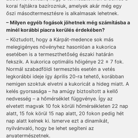
korai fajtákra bazírozniuk, amelyek akár még egy
őszi másodtermesztésre is alkalmasak lehetnek.
– Milyen egyéb fogások jöhetnek még számításba a
minél korábbi piacra kerülés érdekében?
– Köztudott, hogy a Kárpát-medence sok más
melegigényes növényhez hasonlóan a kukorica
esetében is a termeszthetőség északi határán
fekszik. A kukorica optimális hőigénye 22 ± 7 fok.
Normál szabadföldi termesztés esetén a vetés
legkorábbi ideje így április 20-ra tehető, korábban
nemigen szoktuk elvetni a kukoricát a hideg miatt. A
kelés gyorsasága – ha amúgy biztosított a kellő
nedvesség – a hőmérséklet függvénye. Így az
elvetett magvak 10 fok körüli hőmérsékleten 22 nap
alatt, 15 fok körül 15 nap alatt, 20 fokon pedig hét
nap alatt kelnek ki. Ismerve ezt a dinamikát,
nyilvánvaló, hogy be lehet segíteni az
anyatermészetnek.