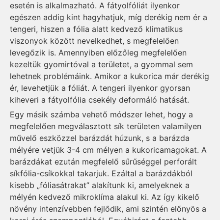
esetén is alkalmazható. A fátyolfóliát ilyenkor
egészen addig kint hagyhatjuk, míg derékig nem ér a
tengeri, hiszen a fólia alatt kedvező klimatikus
viszonyok között nevelkedhet, s megfelelően
levegőzik is. Amennyiben előzőleg megfelelően
kezeltük gyomirtóval a területet, a gyommal sem
lehetnek problémáink. Amikor a kukorica már derékig
ér, levehetjük a fóliát. A tengeri ilyenkor gyorsan
kiheveri a fátyolfólia csekély deformáló hatását.
Egy másik számba vehető módszer lehet, hogy a
megfelelően megválasztott sík területen valamilyen
művelő eszközzel barázdát húzunk, s a barázda
mélyére vetjük 3-4 cm mélyen a kukoricamagokat. A
barázdákat ezután megfelelő sűrűséggel perforált
síkfólia-csíkokkal takarjuk. Ezáltal a barázdákból
kisebb „fóliasátrakat” alakítunk ki, amelyeknek a
mélyén kedvező mikroklíma alakul ki. Az így kikelő
növény intenzívebben fejlődik, ami szintén előnyös a