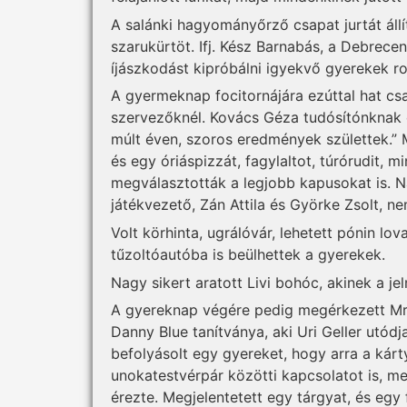
A salánki hagyományőrző csapat jurtát áll
szarukürtöt. Ifj. Kész Barnabás, a Debrecen
íjászkodást kipróbálni igyekvő gyerekek r
A gyermeknap focitornájára ezúttal hat c
szervezőknél. Kovács Géza tudósítónknak 
múlt éven, szoros eredmények születtek.”
és egy óriáspizzát, fagylaltot, túrórudit, m
megválasztották a legjobb kapusokat is. 
játékvezető, Zán Attila és Györke Zsolt, n
Volt körhinta, ugrálóvár, lehetett pónin lo
tűzoltóautóba is beülhettek a gyerekek.
Nagy sikert aratott Livi bohóc, akinek a jelm
A gyereknap végére pedig megérkezett Mr. 
Danny Blue tanítványa, aki Uri Geller utódja.
befolyásolt egy gyereket, hogy arra a kárt
unokatestvérpár közötti kapcsolatot is, meg
érezte. Megjelentetett egy tárgyat, és egy