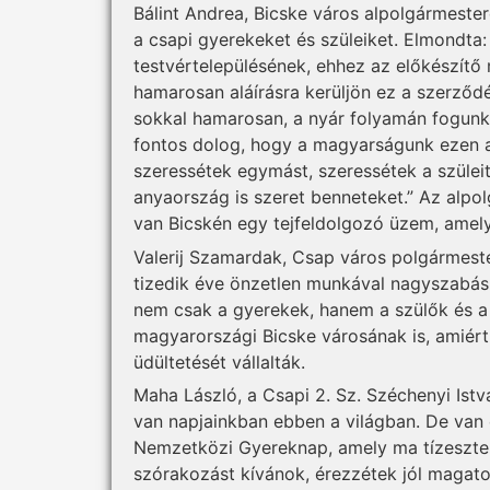
Bálint Andrea, Bicske város alpolgármeste
a csapi gyerekeket és szüleiket. Elmondta
testvértelepülésének, ehhez az előkészít
hamarosan aláírásra kerüljön ez a szerződ
sokkal hamarosan, a nyár folyamán fogun
fontos dolog, hogy a magyarságunk ezen a
szeressétek egymást, szeressétek a szülei
anyaország is szeret benneteket.” Az alpo
van Bicskén egy tejfeldolgozó üzem, amely
Valerij Szamardak, Csap város polgármes
tizedik éve önzetlen munkával nagyszabá
nem csak a gyerekek, hanem a szülők és a
magyarországi Bicske városának is, amiért
üdültetését vállalták.
Maha László, a Csapi 2. Sz. Széchenyi Istv
van napjainkban ebben a világban. De van 
Nemzetközi Gyereknap, amely ma tízeszte
szórakozást kívánok, érezzétek jól magatok