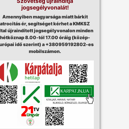
Szövetség újraindítja
jogsegélyvonalát!
Amennyiben magyarsága miatt bárkit
atrocitás ér, segítséget kérhet a KMKSZ
ltal újraindított jogsegélyvonalon minden
hétköznap 8.00-tól 17.00 óráig (közép-
urópai idő szerint) a +380959192802-es
mobilszámon.