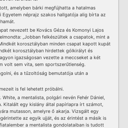
ított, amelyben bárki megfújhatta a hatalmas
i Egyetem néprajz szakos hallgatója alig bírta az
ohamát.
sapat nevezett be Kovács Géza és Komonyi Lajos
elmondta: „Jobban felkészültek a csapatok, mint a
 Mindkét korosztályban minden csapat kapott kupát
indkét korosztályban hirdettek gólkirályt és
Nagyon igazságosan vezette a meccseket a két
em volt sem vita, sem sportszerűtlenség.
vagolni, és a tűzoltóság bemutatója után a
ezeit is fel lehetett próbálni.
White, a mentalista, polgári nevén Fehér Dániel,
 Kitalált egy kislány által papírlapra írt számot,
yára mutasson, amelyre ő akarja. Vizsgált egy
érintette az egyik ujját, és az érintést a másik is
 fiatalember a mentalista gondolataiban is tudott