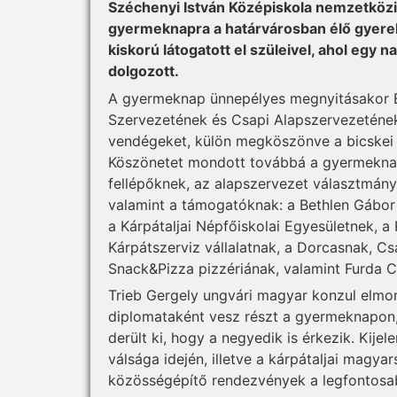
Széchenyi István Középiskola nemzetköz
gyermeknapra a határvárosban élő gyereke
kiskorú látogatott el szüleivel, ahol egy 
dolgozott.
A gyermeknap ünnepélyes megnyitásakor B
Szervezetének és Csapi Alapszervezetének
vendégeket, külön megköszönve a bicskei 
Köszönetet mondott továbbá a gyermekna
fellépőknek, az alapszervezet választmány
valamint a támogatóknak: a Bethlen Gábor
a Kárpátaljai Népfőiskolai Egyesületnek, 
Kárpátszerviz vállalatnak, a Dorcasnak, Cs
Snack&Pizza pizzériának, valamint Furda C
Trieb Gergely ungvári magyar konzul elmon
diplomataként vesz részt a gyermeknapon,
derült ki, hogy a negyedik is érkezik. Kijel
válsága idején, illetve a kárpátaljai magya
közösségépítő rendezvények a legfontosa