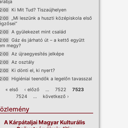
arabja
Ki Mit Tud? Tiszaújhelyen
2:00
„Mi leszünk a huszti középiskola első
2:00
égzősei”
A gyülekezet mint család
2:00
Gáz és járható út – a kettő együtt
2:00
em megy?
Az újraegyesítés jelképe
2:00
Az osztály
2:00
Ki dönti el, ki nyert?
2:00
Higiéniai teendők a legelőn tavasszal
2:00
ldalak
« első
‹ előző
…
7522
7523
7524
…
következő ›
özlemény
A Kárpátaljai Magyar Kulturális