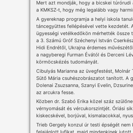
Mert azt mondják, hogy a bicskei túrórudi 
a KMKSZ-t, hogy még legalább vagy harmi
A gyereknap programja a helyi iskola tanul
táncegyüttes fellépésével vette kezdetét.
ügyességi vetélkedőkön mérhették össze t
a 3. Számú Gróf Széchenyi István Cserkész
Hidi Endrétől, Ukrajna érdemes művészétől 
a nagyberegi Furman Évától és Derceni Lév
körmöcskézés tudományát.
Cibulyás Marianna az üveg­festést, Molnár Tü
Sütő Mária csuhészobrászatot tanított. A 
Do­le­nai Zsuzsanna, Szanyi Evelin, Dzsu­ri
az arcukra fesse.
Közben dr. Szabó Erika közel száz szülőn
vérnyomását és vércukorszintjét. Óriási sik
kiskecskével, borjúval, kismalacokkal, nyus
Trieb Gergely konzul úr testi épségét nem 
felajánlott lufikat, majd mindenkinek jutott