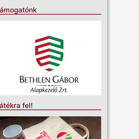
ámogatónk
átékra fel!