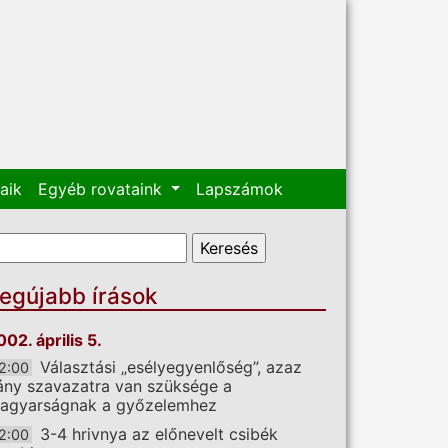
aik
Egyéb rovataink
Lapszámok
eresés űrlap
eresés
egújabb írások
002. április 5.
Választási „esélyegyenlőség”, azaz
2:00
ány szavazatra van szüksége a
agyarságnak a győzelemhez
3-4 hrivnya az előnevelt csibék
2:00