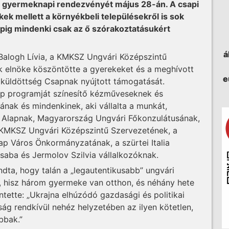
i gyermeknapi rendezvényét május 28-án. A csapi
k mellett a környékbeli településekről is sok
napig mindenki csak az ő szórakoztatásukért
á
alogh Lívia, a KMKSZ Ungvári Középszintű
 elnöke köszöntötte a gyerekeket és a meghívott
e
küldöttség Csapnak nyújtott támogatását.
p programját színesítő kézműveseknek és
ának és mindenkinek, aki vállalta a munkát,
 Alapnak, Magyarország Ungvári Főkonzulátusának,
a KMKSZ Ungvári Középszintű Szervezetének, a
ap Város Önkormányzatának, a szürtei Italia
saba és Jermolov Szilvia vállalkozóknak.
dta, hogy talán a „legautentikusabb” ungvári
 hisz három gyermeke van otthon, és néhány hete
entette: „Ukrajna elhúzódó gazdasági és politikai
rság rendkívül nehéz helyzetében az ilyen kötetlen,
bbak.”