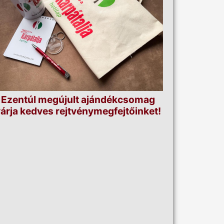
Ezentúl megújult ajándékcsomag
árja kedves rejtvénymegfejtőinket!