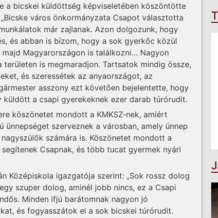
re a bicskei küldöttség képviseletében köszöntötte
T
: „Bicske város önkormányzata Csapot választotta
ő munkálatok már zajlanak. Azon dolgozunk, hogy
és, és abban is bízom, hogy a sok gyerkőc közül
k majd Magyarországon is találkozni… Nagyon
 területen is megmaradjon. Tartsatok mindig össze,
teket, és szeressétek az anyaországot, az
lgármester asszony ezt követően bejelentette, hogy
 küldött a csapi gyerekeknek ezer darab túrórudit.
tere köszönetet mondott a KMKSZ-nek, amiért
sú ünnepséget szerveznek a városban, amely ünnep
 nagyszülők számára is. Köszönetet mondott a
 segítenek Csapnak, és több tucat gyermek nyári
J
án Középiskola igazgatója szerint: „Sok rossz dolog
egy szuper dolog, aminél jobb nincs, ez a Csapi
ndős. Minden ifjú barátomnak nagyon jó
at, és fogyasszátok el a sok bicskei túrórudit.