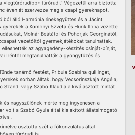
a »legtúrórudibb« túrórudi.” Végezetül arra biztotta
nc éven át szervezze meg a csapi gyereknapot.
óiból álló Harmónia énekegyüttes és a Jácint
 A gyerekek a Komonyi Szveta és Hurik Ilona vezette
udásukat, Molnár Beátától és Pohorják Georginától,
csapat vezetőitől gyermekjátékokat tanulhattak.
elleshették az agyagedény-készítés csínját-bínját,
ai Iréntől megtanulhatták a gyöngyfűzés és
v
nde tanárnő festést, Pribula Szabina quil­lin­get,
gyerekek sorban álltak, hogy Vecsorinszkaja Angéla,
­nec Szandi vagy Szabó Klaudia a kiválasztott mintát
ek és nagyszülőnek mérte meg ingyenesen a
er volt a Szabó Gyula által kialakított állatsimogató
zival.
kímélve osztotta szét a főkonzulátus által
 bőven túrórudi is.