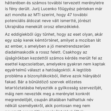
hátterében és számos további tervezett merényletre
is fény derült. Jurij Lucenko főügyész pénteken már
azt mondta az MTI szerint, hogy 47 további
potenciális áldozat neve vált ismertté, jórészt
Ukrajnába menekült orosz ellenzékieké.
Az eddigiekből úgy tűnhet, hogy az eset olyan, akár
egy szép kerek kémtörténet, amilyet a moziban lát
az ember, s amelyben a jó menetrendszerűen
diadalmaskodik a rossz felett. Csakhogy az
újságírókban kezdettől számos kérdés merült fel az
esettel kapcsolatban, amelyekre gyakran nem kaptak
egyértelmű választ a hatóságoktól. A legtöbb
probléma a bizonyítékokból, illetve azok hiányából
fakad. Bár a bűnüldöző szervek előzetes
letartóztatásba helyezték a gyilkosság szervezőjét,
máig nem nevezték meg a merénylet konkrét
megrendelőjét, csupán általában hallhattuk név
nélküli személyekről, akik pontosan meg nem