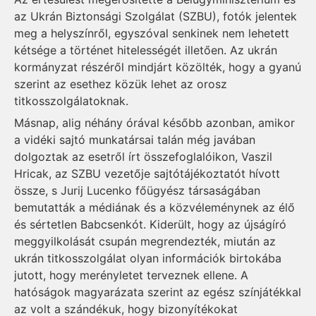
az Ukrán Biztonsági Szolgálat (SZBU), fotók jelentek
meg a helyszínről, egyszóval senkinek nem lehetett
kétsége a történet hitelességét illetően. Az ukrán
kormányzat részéről mindjárt közölték, hogy a gyanú
szerint az esethez közük lehet az orosz
titkosszolgálatoknak.
Másnap, alig néhány órával később azonban, amikor
a vidéki sajtó munkatársai talán még javában
dolgoztak az esetről írt összefoglalóikon, Vaszil
Hricak, az SZBU vezetője sajtótájékoztatót hívott
össze, s Jurij Lucenko főügyész társaságában
bemutatták a médiának és a közvéleménynek az élő
és sértetlen Babcsenkót. Kiderült, hogy az újságíró
meggyilkolását csupán megrendezték, miután az
ukrán titkosszolgálat olyan információk birtokába
jutott, hogy merényletet terveznek ellene. A
hatóságok magyarázata szerint az egész színjátékkal
az volt a szándékuk, hogy bizonyítékokat