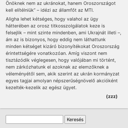
Önöknek nem az ukránokat, hanem Oroszországot
kell elítélniük” – idézi az államfőt az MTI.
Aligha lehet kétséges, hogy valahol az ügy
hátterében az orosz titkosszolgálatok keze is
felsejlik – mint szinte mindenben, ami Ukrajnát illeti –,
ám az is bizonyos, hogy eddig nem láthattunk
minden kétséget kizáró bizonyítékokat Oroszország
érintettségére vonatkozóan. Amíg viszont nem
tisztázódik véglegesen, hogy valójában mi történt,
nem zárkózhatunk el azoknak az elemzőknek a
véleményétől sem, akik szerint az ukrán kormányzat
egyes tagjai amolyan népszerűségnövelő akcióként
kezelték-kezelik az egész ügyet.
(zzz)
Keresés űrlap
Keresés