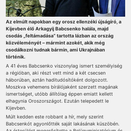
Az elmúlt napokban egy orosz ellenzéki újságíró, a
Kijevben élő Arkagyij Babcsenko halála, majd
csodás „feltámadása” tartotta lázban az ország
közvéleményét – mármint azokét, akik még
csodálkozni tudnak bármin, ami Ukrajnában
történik.
A 41 éves Babcsenko viszonylag ismert személyiség
a régióban, aki részt vett mind a két csecsen
háborúban, aztán haditudósítóként dolgozott.
Moszkva vehemens bírálójaként szerzett magának
ismertséget, utóbb állítólag éppen emiatt kellett
elhagynia Oroszországot. Ezután telepedett le
Kijevben.
Múlt kedden este robbant a hír, mely szerint
Babcsenkót agyonlőtték saját lakásának küszöbén.
Az értesülést megerősítette a Belügyminisztérium és