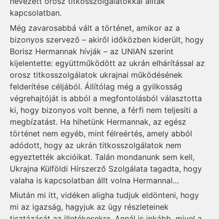
nevezett orosz titkosszolgálatokkal álltak
kapcsolatban.
Még zavarosabbá vált a történet, amikor az a
bizonyos szervező – akiről időközben kiderült, hogy
Borisz Hermannak hívják – az UNIAN szerint
kijelentette: együttműködött az ukrán elhárítással az
orosz titkosszolgálatok ukrajnai működésének
felderítése céljából. Állítólag még a gyilkosság
végrehajtóját is abból a megfontolásból választotta
ki, hogy bizonyos volt benne, a férfi nem teljesíti a
megbízatást. Ha hihetünk Hermannak, az egész
történet nem egyéb, mint félreértés, amely abból
adódott, hogy az ukrán titkosszolgálatok nem
egyeztették akcióikat. Talán mondanunk sem kell,
Ukrajna Külföldi Hírszerző Szolgálata tagadta, hogy
valaha is kapcsolatban állt volna Hermannal…
Miután mi itt, vidéken aligha tudjuk eldönteni, hogy
mi az igazság, hagyjuk az ügy részleteinek
tisztázását az illetékesekre. Annál is inkább, mivel a