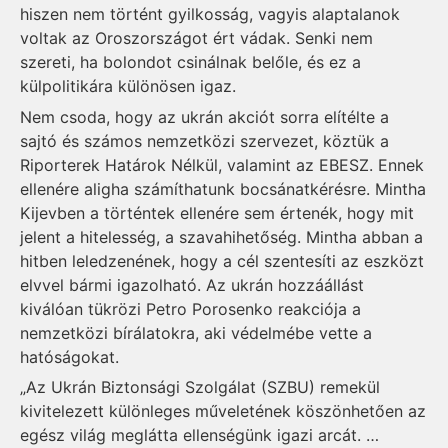
hiszen nem történt gyilkosság, vagyis alaptalanok
voltak az Oroszországot ért vádak. Senki nem
szereti, ha bolondot csinálnak belőle, és ez a
külpolitikára különösen igaz.
Nem csoda, hogy az ukrán akciót sorra elítélte a
sajtó és számos nemzetközi szervezet, köztük a
Riporterek Határok Nélkül, valamint az EBESZ. Ennek
ellenére aligha számíthatunk bocsánatkérésre. Mintha
Kijevben a történtek ellenére sem értenék, hogy mit
jelent a hitelesség, a szavahihetőség. Mintha abban a
hitben leledzenének, hogy a cél szentesíti az eszközt
elvvel bármi igazolható. Az ukrán hozzáállást
kiválóan tükrözi Petro Porosenko reakciója a
nemzetközi bírálatokra, aki védelmébe vette a
hatóságokat.
„Az Ukrán Biztonsági Szolgálat (SZBU) remekül
kivitelezett különleges műveletének köszönhetően az
egész világ meglátta ellenségünk igazi arcát. …