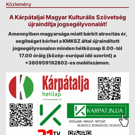
Közlemény
A Kárpátaljai Magyar Kulturális Szövetség
újraindítja jogsegélyvonalát!
Amennyiben magyarsága miatt bárkit atrocitás ér,
segítséget kérhet a KMKSZ által újraindított
jogsegélyvonalon minden hétköznap 8.00-tól
17.00 óráig (közép-európai idő szerint) a
+380959192802-es mobilszámon.