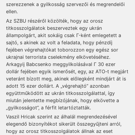
szerezzenek a gyilkosság szervezői és megrendelői
ellen.
Az SZBU részéről közölték, hogy az orosz
titkosszolgálatok beszerveztek egy ukrán
állampolgárt, akit sokáig csak Г-ként emlegetett a
sajtó, s akinek az volt a feladata, hogy pénzdíj
fejében végrehajtókat toborozzon egy egész sor
ukrajnai terrorista cselekmény elkövetéséhez.
Arkagyij Babcsenko meggyilkolásával Г 30 ezer
dollár fejében egyik ismerősét, egy, az ATO-t megjárt
veteránt bízott meg, akinek előlegként mindjárt át is
adott 15 ezer dollárt. A „végrehajtó” azonban
együttműködött az ukrán titkosszolgálattal, így
miután jelentette megbízójának, hogy elkövette a
„gyilkosságot”, a férfit letartóztatták.
Vaszil Hricak szerint az álhalál megrendezésével
elegendő bizonyítékot sikerült összegyűjteni arról,
hogy az orosz titkosszolgálatok állnak az eset