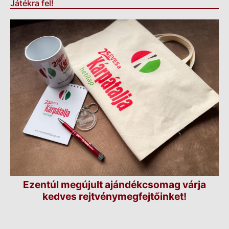
Játékra fel!
Ezentúl megújult ajándékcsomag várja
kedves rejtvénymegfejtőinket!