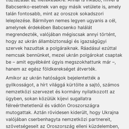
Babcsenko-esetnek van egy másik vetülete is, amely
talán fontosabb, mint az oroszok sokadszori
leleplezése. Bármilyen nemes legyen ugyanis a cél,
amelynek érdekében Babcsenko halálát
megrendezték, valójában mégiscsak annyi történt,
hogy az ukrán állambiztonsági és igazságügyi
szervek hazudtak a polgáraiknak. Ráadásul ezúttal
nemcsak bennünket, mezei ukrán polgárokat csaptak
be – amit egyébként úgyis megszokhattunk már –,
hanem az egész földkerekséget átverték.
Amikor az ukrán hatóságok bejelentették a
gyilkosságot, a hírt világgá kürtölte a sajtó, számos
nemzetközi szervezet és kormány nyilatkozott az
ügyben, sokan közülük kijevi sugallatra
félreérthetetlenül és vádlón Oroszországra
mutogattak. Aztán rövidesen kiderült, hogy Ukrajna
valójában cserbenhagyta nemzetközi partnereit,
szövetségeseit az Oroszország elleni küzdelemben,