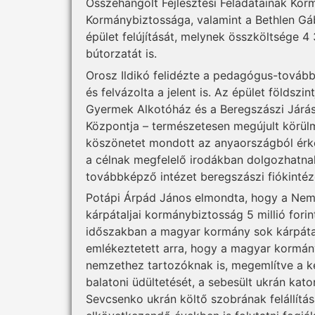
Összehangolt Fejlesztési Feladatainak Korm
Kormánybiztossága, valamint a Bethlen Gáb
épület felújítását, melynek összköltsége 4
bútorzatát is.
Orosz Ildikó felidézte a pedagógus-tovább
és felvázolta a jelent is. Az épület földsz
Gyermek Alkotóház és a Beregszászi Járá
Központja – természetesen megújult körül
köszönetet mondott az anyaországból érk
a célnak megfelelő irodákban dolgozhatna
továbbképző intézet beregszászi fiókintéz
Potápi Árpád János elmondta, hogy a Nemzet
kárpátaljai kormánybiztosság 5 millió forin
időszakban a magyar kormány sok kárpátal
emlékeztetett arra, hogy a magyar kormány
nemzethez tartozóknak is, megemlítve a kel
balatoni üdültetését, a sebesült ukrán kato
Sevcsenko ukrán költő szobrának felállítás