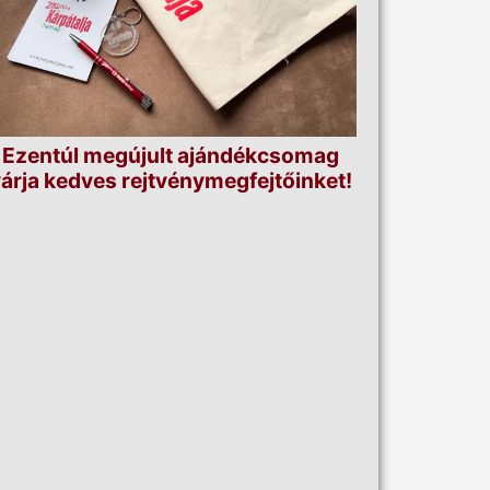
Ezentúl megújult ajándékcsomag
árja kedves rejtvénymegfejtőinket!