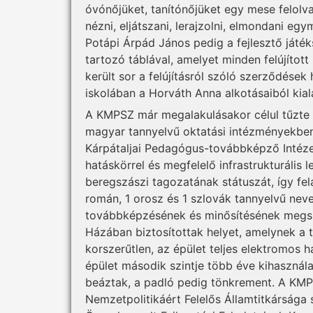
óvónőjüket, tanítónőjüket egy mese felolv
nézni, eljátszani, lerajzolni, elmondani eg
Potápi Árpád János pedig a fejlesztő játé
tartozó táblával, amelyet minden felújíto
került sor a felújításról szóló szerződések
iskolában a Horváth Anna alkotásaiból kia
A KMPSZ már megalakulásakor célul tűzte k
magyar tannyelvű oktatási intézményekben 
Kárpátaljai Pedagógus-továbbképző Intéze
hatáskörrel és megfelelő infrastrukturális 
beregszászi tagozatának státuszát, így fel
román, 1 orosz és 1 szlovák tannyelvű nev
továbbképzésének és minősítésének megsz
Házában biztosítottak helyet, amelynek a t
korszerűtlen, az épület teljes elektromos h
épület második szintje több éve kihasználatl
beáztak, a padló pedig tönkrement. A KMP
Nemzetpolitikáért Felelős Államtitkársága