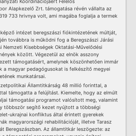
ányzati Koordinációjáért Felelős
or Alapkezelő Zrt. támogatása révén vállalta az
 319 733 hrivnya volt, ami magába foglalja a termek
képző intézet beregszászi fiókintézetének múltját,
intjén továbbra is működni fog a Beregszászi Járási
si Nemzeti Kisebbségek Oktatási-Művelődési
mények között. Végezetül az elnök asszony
ezett támogatásért, amelynek köszönhetően immár
k a magyar pedagógusokat is felkészítő megyei
etének munkatársai.
politikai Államtitkárság 48 millió forinttal, a
ttal támogatta a felújítást. Kiemelte, hogy az elmúlt
jai támogatási programot valósított meg, valamint
 többször segítő kezet nyújtott a többségi
et-ukrajnai konfliktus által érintett gyerekek
nák magyarországi rehabilitációját, illetve Tarasz
át Beregszászban. Az államtitkár leszögezte: az