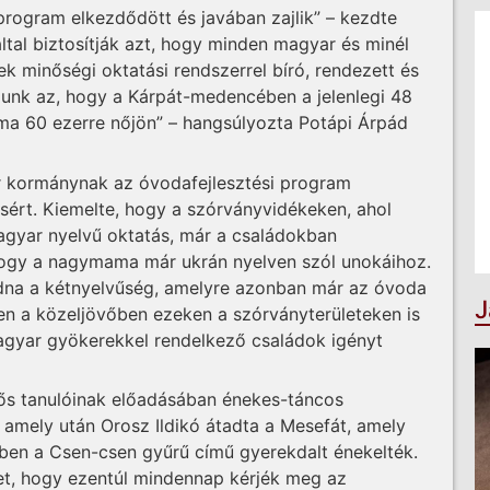
program elkezdődött és javában zajlik” – kezdte
által biztosítják azt, hogy minden magyar és minél
 minőségi oktatási rendszerrel bíró, rendezett és
élunk az, hogy a Kárpát-medencében a jelenlegi 48
a 60 ezerre nőjön” – hangsúlyozta Potápi Árpád
r kormánynak az óvodafejlesztési program
sért. Kiemelte, hogy a szórványvidékeken, ahol
agyar nyelvű oktatás, már a családokban
 hogy a nagymama már ukrán nyelven szól unokáihoz.
dna a kétnyelvűség, amelyre azonban már az óvoda
J
en a közeljövőben ezeken a szórványterületeken is
agyar gyökerekkel rendelkező családok igényt
sős tanulóinak előadásában énekes-táncos
 amely után Orosz Ildikó átadta a Mesefát, amely
zben a Csen-csen gyűrű című gyerekdalt énekelték.
et, hogy ezentúl mindennap kérjék meg az