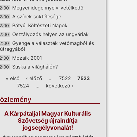
Megyei idegennyelv-vetélkedő
2:00
A színek sokfélesége
2:00
Bátyúi Költészeti Napok
2:00
Osztályozós helyen az ungváriak
2:00
Gyenge a választék vetőmagból és
2:00
űtrágyából
Mozaik 2001
2:00
Suska a világhálón?
2:00
ldalak
« első
‹ előző
…
7522
7523
7524
…
következő ›
özlemény
A Kárpátaljai Magyar Kulturális
Szövetség újraindítja
jogsegélyvonalát!