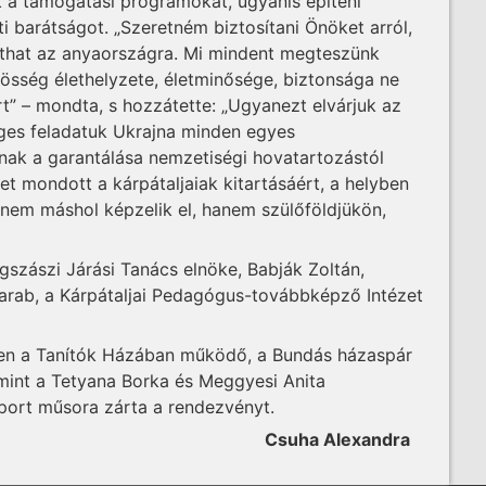
k a támogatási programokat, ugyanis építeni
 barátságot. „Szeretném biztosítani Önöket arról,
that az anyaországra. Mi mindent megteszünk
össég élethelyzete, életminősége, biztonsága ne
t” – mondta, s hozzátette: „Ugyanezt elvárjuk az
eges feladatuk Ukrajna minden egyes
ak a garantálása nemzetiségi hovatartozástól
t mondott a kárpátaljaiak kitartásáért, a helyben
nem máshol képzelik el, hanem szülőföldjükön,
szászi Járási Tanács elnöke, Babják Zoltán,
arab, a Kárpátaljai Pedagógus-továbbképző Intézet
ően a Tanítók Házában működő, a Bundás házaspár
amint a Tetyana Borka és Meggyesi Anita
port műsora zárta a rendezvényt.
Csuha Alexandra