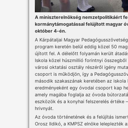
A miniszterelnökség nemzetpolitikáért fe
kormánytámogatással felújított magyar óv
október 4-én.
A Kárpátaljai Magyar Pedagógusszövetség
program keretén belül eddig közel 50 magy
újított fel. A délelőtt folyamán került áta
Iskola közel húszmillió forintnyi összegből 
városi oktatási osztály részéről igény mut
csoport is működjön, így a Pedagógusszö
második szakaszának keretében az iskola k
eredményeként egy óvodai csoport kap hely
amely magába foglalja az óvoda bútorzatát
eszközök és a konyhai felszerelés értéke – í
hrivnyát.
Az óvoda történetének és a felújítás isme
Orosz Ildikó, a KMPSZ elnöke leleplezték 