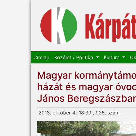
Címlap
Közélet / Politika
Kultúra
Ok
Magyar kormánytámoga
házát és magyar óvod
János Beregszászban 
2018. október 4., 18:39 , 925. szám