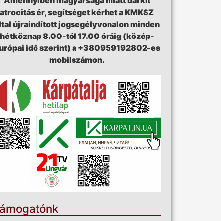
Amennyiben magyarsága miatt bárkit
atrocitás ér, segítséget kérhet a KMKSZ
ltal újraindított jogsegélyvonalon minden
hétköznap 8.00-tól 17.00 óráig (közép-
urópai idő szerint) a +380959192802-es
mobilszámon.
ámogatónk