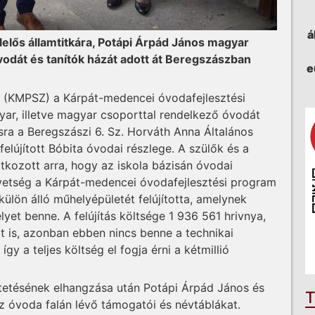
á
lelős államtitkára, Potápi Árpád János magyar
odát és tanítók házát adott át Beregszászban
e
 (KMPSZ) a Kárpát-medencei óvodafejlesztési
ar, illetve magyar csoporttal rendelkező óvodát
dásra a Beregszászi 6. Sz. Horváth Anna Általános
felújított Bóbita óvodai részlege. A szülők és a
atkozott arra, hogy az iskola bázisán óvodai
vetség a Kárpát-medencei óvodafejlesztési program
ülön álló műhelyépületét felújította, amelynek
et benne. A felújítás költsége 1 936 561 hrivnya,
 is, azonban ebben nincs benne a technikai
gy a teljes költség el fogja érni a kétmillió
rtetésének elhangzása után Potápi Árpád János és
T
az óvoda falán lévő támogatói és névtáblákat.