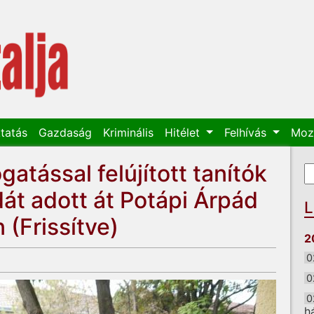
tatás
Gazdaság
Kriminális
Hitélet
Felhívás
Moz
tással felújított tanítók
K
K
át adott át Potápi Árpád
L
(Frissítve)
2
0
0
0
h