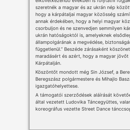
elkövetkezendő években is folytatni fogjá
szeretnék a magyar és az ukrán nép közötti
hogy a kárpátaljai magyar közösség számí
annak érdekében, hogy a helyi magyar köz
csorbuljon és ne szenvedjen semmilyen kár
ukrán hatóságoktól is, amelyeknek elsődl
állampolgárának a megvédése, biztonságán
függetlenül.” Beszéde zárásaként köszönete
maradásért és azért, hogy a magyar jövőt 
Kárpátalján.
Köszöntőt mondott még Sin József, a Bereg
Beregszász polgármestere és Mihajlo Basz
igazgatóhelyettese.
A támogatói szerződések aláírását követ
által vezetett Ludovika Táncegyüttes, val
koreográfus vezette Street Dance tánccso