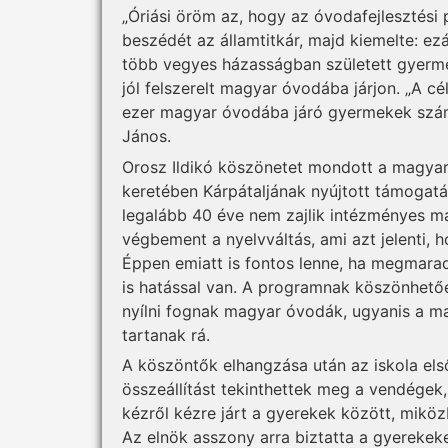
„Óriási öröm az, hogy az óvodafejlesztési 
beszédét az államtitkár, majd kiemelte: ez
több vegyes házasságban született gyermek
jól felszerelt magyar óvodába járjon. „A c
ezer magyar óvodába járó gyermekek szám
János.
Orosz Ildikó köszönetet mondott a magya
keretében Kárpátaljának nyújtott támogatá
legalább 40 éve nem zajlik intézményes m
végbement a nyelvváltás, ami azt jelenti,
Éppen emiatt is fontos lenne, ha megmara
is hatással van. A programnak köszönhető
nyílni fognak magyar óvodák, ugyanis a m
tartanak rá.
A köszöntők elhangzása után az iskola el
összeállítást tekinthettek meg a vendégek,
kézről kézre járt a gyerekek között, mikö
Az elnök asszony arra biztatta a gyerekek