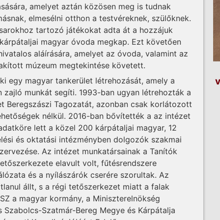
asására, amelyet aztán közösen meg is tudnak
ymásnak, elmesélni otthon a testvéreknek, szülőknek.
ksarokhoz tartozó játékokat adta át a hozzájuk
tt kárpátaljai magyar óvoda megkap. Ezt követően
 hivatalos aláírására, amelyet az óvoda, valamint az
lakított múzeum megtekintése követett.
v
i egy magyar tankerület létrehozását, amely a
zajló munkát segíti. 1993-ban ugyan létrehozták a
t Beregszászi Tagozatát, azonban csak korlátozott
lehetőségek nélkül. 2016-ban bővítették a az intézet
adatköre lett a közel 200 kárpátaljai magyar, 12
elési és oktatási intézményben dolgozók szakmai
ervezése. Az intézet munkatársainak a Tanítók
etőszerkezete elavult volt, fűtésrendszere
álózata és a nyílászárók cserére szorultak. Az
anul állt, s a régi tetőszerkezet miatt a falak
SZ a magyar kormány, a Miniszterelnökség
 s Szabolcs-Szatmár-Bereg Megye és Kárpátalja