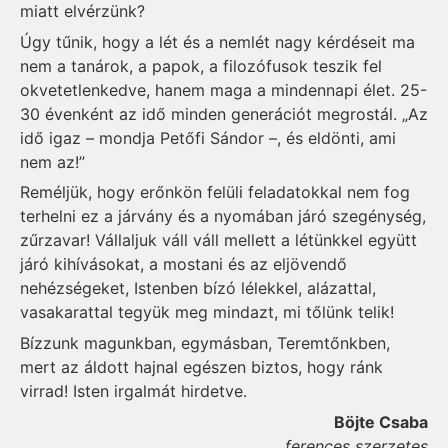
miatt elvérzünk?
Úgy tűnik, hogy a lét és a nemlét nagy kérdéseit ma
nem a tanárok, a papok, a filozófusok teszik fel
okvetetlenkedve, hanem maga a mindennapi élet. 25-
30 évenként az idő minden generációt megrostál. „Az
idő igaz – mondja Petőfi Sándor –, és eldönti, ami
nem az!”
Reméljük, hogy erőnkön felüli feladatokkal nem fog
terhelni ez a járvány és a nyomában járó szegénység,
zűrzavar! Vállaljuk váll váll mellett a létünkkel együtt
járó kihívásokat, a mostani és az eljövendő
nehézségeket, Istenben bízó lélekkel, alázattal,
vasakarattal tegyük meg mindazt, mi tőlünk telik!
Bízzunk magunkban, egymásban, Teremtőnkben,
mert az áldott hajnal egészen biztos, hogy ránk
virrad! Isten irgalmát hirdetve.
Böjte Csaba
ferences szerzetes