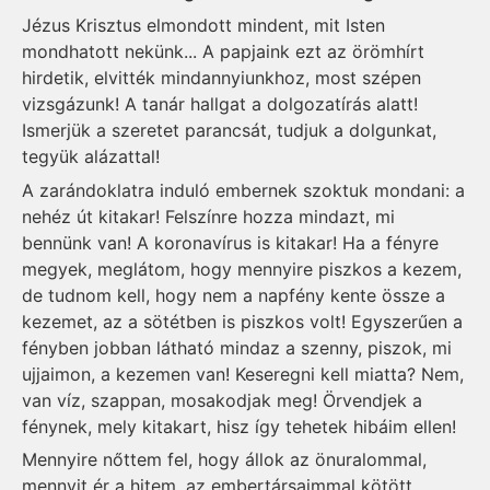
Jézus Krisztus elmondott mindent, mit Isten
mondhatott nekünk... A papjaink ezt az örömhírt
hirdetik, elvitték mindannyiunkhoz, most szépen
vizsgázunk! A tanár hallgat a dolgozatírás alatt!
Ismerjük a szeretet parancsát, tudjuk a dolgunkat,
tegyük alázattal!
A zarándoklatra induló embernek szoktuk mondani: a
nehéz út kitakar! Felszínre hozza mindazt, mi
bennünk van! A koronavírus is kitakar! Ha a fényre
megyek, meglátom, hogy mennyire piszkos a kezem,
de tudnom kell, hogy nem a napfény kente össze a
kezemet, az a sötétben is piszkos volt! Egyszerűen a
fényben jobban látható mindaz a szenny, piszok, mi
ujjaimon, a kezemen van! Keseregni kell miatta? Nem,
van víz, szappan, mosakodjak meg! Örvendjek a
fénynek, mely kitakart, hisz így tehetek hibáim ellen!
Mennyire nőttem fel, hogy állok az önuralommal,
mennyit ér a hitem, az embertársaimmal kötött