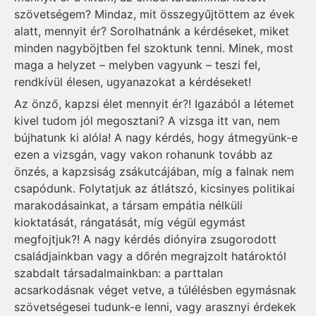
szövetségem? Mindaz, mit összegyűjtöttem az évek
alatt, mennyit ér? Sorolhatnánk a kérdéseket, miket
minden nagyböjtben fel szoktunk tenni. Minek, most
maga a helyzet – melyben vagyunk – teszi fel,
rendkívül élesen, ugyanazokat a kérdéseket!
Az önző, kapzsi élet mennyit ér?! Igazából a létemet
kivel tudom jól megosztani? A vizsga itt van, nem
bújhatunk ki alóla! A nagy kérdés, hogy átmegyünk-e
ezen a vizsgán, vagy vakon rohanunk tovább az
önzés, a kapzsiság zsákutcájában, míg a falnak nem
csapódunk. Folytatjuk az átlátszó, kicsinyes politikai
marakodásainkat, a társam empátia nélküli
kioktatását, rángatását, míg végül egymást
megfojtjuk?! A nagy kérdés diónyira zsugorodott
családjainkban vagy a dőrén megrajzolt határoktól
szabdalt társadalmainkban: a parttalan
acsarkodásnak véget vetve, a túlélésben egymásnak
szövetségesei tudunk-e lenni, vagy arasznyi érdekek