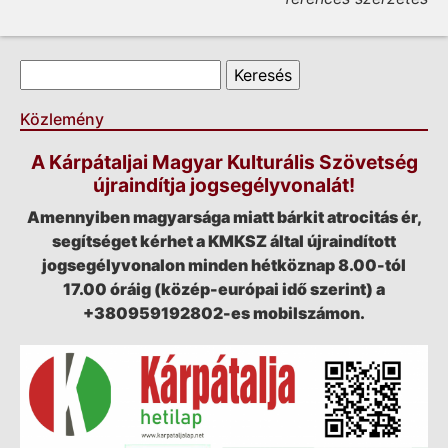
Keresés űrlap
Keresés
Közlemény
A Kárpátaljai Magyar Kulturális Szövetség
újraindítja jogsegélyvonalát!
Amennyiben magyarsága miatt bárkit atrocitás ér,
segítséget kérhet a KMKSZ által újraindított
jogsegélyvonalon minden hétköznap 8.00-tól
17.00 óráig (közép-európai idő szerint) a
+380959192802-es mobilszámon.