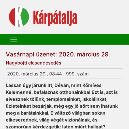
Vasárnapi üzenet: 2020. március 29.
Nagyböjti elcsendesedés
2020. március 29., 08:44 , 999. szám
Lassan úgy járunk itt, Déván, mint Kőmíves
Kelemenné, befalaznak otthonainkba! Ezt is, azt is
elvesznek tőlünk, templomainkat, iskoláinkat,
üzleteinket bezárják, még egy jó sört sem ihatunk
meg a barátainkkal. E változó világban sokan
elkeserednek, világ végét vizionálnak, és
szomorúan kérdezgetik: Isten miért hallgat?