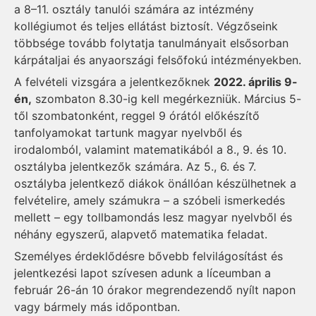
a 8–11. osztály tanulói számára az intézmény
kollégiumot és teljes ellátást biztosít. Végzőseink
többsége tovább folytatja tanulmányait elsősorban
kárpátaljai és anyaországi felsőfokú intézményekben.
A felvételi vizsgára a jelentkezőknek
2022. április 9-
én,
szombaton 8.30-ig kell megérkezniük. Március 5-
től szombatonként, reggel 9 órától előkészítő
tanfolyamokat tartunk magyar nyelvből és
irodalomból, valamint matematikából a 8., 9. és 10.
osztályba jelentkezők számára. Az 5., 6. és 7.
osztályba jelentkező diákok önállóan készülhetnek a
felvételire, amely számukra – a szóbeli ismerkedés
mellett – egy tollbamondás lesz magyar nyelvből és
néhány egyszerű, alapvető matematika feladat.
Személyes érdeklődésre bővebb felvilágosítást és
jelentkezési lapot szívesen adunk a líceumban a
február 26-án 10 órakor megrendezendő nyílt napon
vagy bármely más időpontban.