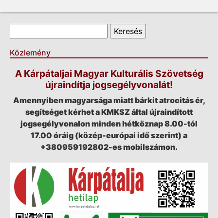
Keresés űrlap
Keresés
Közlemény
A Kárpátaljai Magyar Kulturális Szövetség
újraindítja jogsegélyvonalát!
Amennyiben magyarsága miatt bárkit atrocitás ér,
segítséget kérhet a KMKSZ által újraindított
jogsegélyvonalon minden hétköznap 8.00-tól
17.00 óráig (közép-európai idő szerint) a
+380959192802-es mobilszámon.