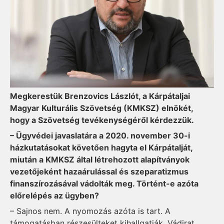
Megkerestük Brenzovics Lászlót, a Kárpátaljai
Magyar Kulturális Szövetség (KMKSZ) elnökét,
hogy a Szövetség tevékenységéről kérdezzük.
– Ügyvédei javaslatára a 2020. november 30-i
házkutatásokat követően hagyta el Kárpátalját,
miután a KMKSZ által létrehozott alapítványok
vezetőjeként hazaárulással és szeparatizmus
finanszírozásával vádolták meg. Történt-e azóta
előrelépés az ügyben?
– Sajnos nem. A nyomozás azóta is tart. A
támogatásban részesülteket kihallgatják. Vádirat