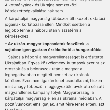
Alkotmányának és Ukrajna nemzetközi
kötelezettségvállalásainak sem.
A kárpátaljai magyarság többször tiltakozott oktatási
jogainak korlátozása ellen. Mindkét esetben a
legjobb lenne a háború után visszatérni a
kérdésekhez.
– Az ukrán–magyar kapcsolatok feszültek, a
sajtóban igen gyakran érzékelhető a hungarofóbia…
– Sajnos a háború a magyar­ellenességet is erősítette
Ukrajnában. Egyes közvélemény-­kutatások szerint az
oroszok és a beloruszok után a magyar a
legnegatívabban megítélt nemzet az ukránok
körében. Ezen nem igazán lehet csodálkozni, hiszen
mint ahogy többször megjegyeztük, évek óta célzott
magyarellenes kampány folyik Magyarország, a
kárpátaljai magyarság ellen az ukrajnai médiában. A
pozitívumokat elhallgatják, amit félre lehet érteni, azt