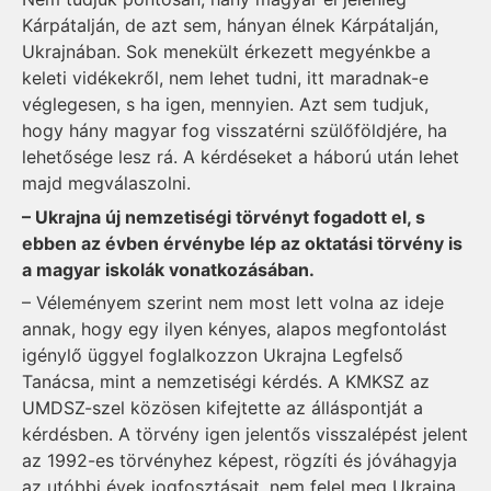
Kárpátalján, de azt sem, hányan élnek Kárpátalján,
Ukrajnában. Sok menekült érkezett megyénkbe a
keleti vidékekről, nem lehet tudni, itt maradnak-e
véglegesen, s ha igen, mennyien. Azt sem tudjuk,
hogy hány magyar fog visszatérni szülőföldjére, ha
lehetősége lesz rá. A kérdéseket a háború után lehet
majd megválaszolni.
– Ukrajna új nemzetiségi törvényt fogadott el, s
ebben az évben érvénybe lép az oktatási törvény is
a magyar iskolák vonatkozásában.
– Véleményem szerint nem most lett volna az ideje
annak, hogy egy ilyen kényes, alapos megfontolást
igénylő üggyel foglalkozzon Ukrajna Legfelső
Tanácsa, mint a nemzetiségi kérdés. A KMKSZ az
UMDSZ-szel közösen kifejtette az álláspontját a
kérdésben. A törvény igen jelentős visszalépést jelent
az 1992-es törvényhez képest, rögzíti és jóváhagyja
az utóbbi évek jogfosztásait, nem felel meg Ukrajna