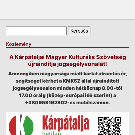
Keresés űrlap
Keresés
Közlemény
A Kárpátaljai Magyar Kulturális Szövetség
újraindítja jogsegélyvonalát!
Amennyiben magyarsága miatt bárkit atrocitás ér,
segítséget kérhet a KMKSZ által újraindított
jogsegélyvonalon minden hétköznap 8.00-tól
17.00 óráig (közép-európai idő szerint) a
+380959192802-es mobilszámon.