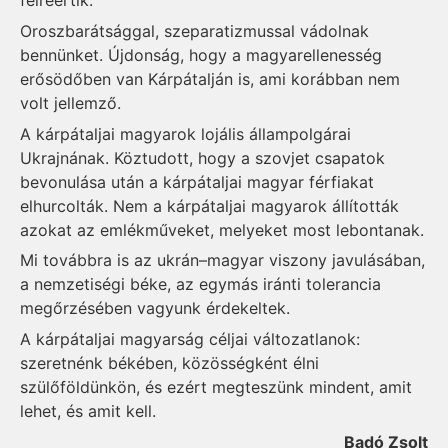
félreértik.
Oroszbarátsággal, szeparatizmussal vádolnak
bennünket. Újdonság, hogy a magyarellenesség
erősödőben van Kárpátalján is, ami korábban nem
volt jellemző.
A kárpátaljai magyarok lojális állampolgárai
Ukrajnának. Köztudott, hogy a szovjet csapatok
bevonulása után a kárpátaljai magyar férfiakat
elhurcolták. Nem a kárpátaljai magyarok állították
azokat az emlékműveket, melyeket most lebontanak.
Mi továbbra is az ukrán–magyar viszony javulásában,
a nemzetiségi béke, az egymás iránti tolerancia
megőrzésében vagyunk érdekeltek.
A kárpátaljai magyarság céljai változatlanok:
szeretnénk békében, közösségként élni
szülőföldünkön, és ezért megteszünk mindent, amit
lehet, és amit kell.
Badó Zsolt