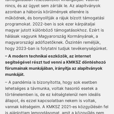
nincs, és az ügyet sem zárták le. Az alapítványok
azonban a háborús körülmények ellenére is
működnek, és bonyolítják a rájuk bízott támogatási
programokat. 2022-ben is sok ezer kárpátaljai
magyar jutott különböző támogatásokhoz. Ezért is
hálásak vagyunk Magyarország Kormányának, a
magyarországi adófizetőknek. Őszintén reméljük,
hogy 2023-ban is folytatni tudjuk tevékenységünket.
– A modern technikai eszközök, az internet
segítségével részt tud venni a KMKSZ döntéshozó
fórumainak munkájában, irányítja az alapítványok
munkáját.
– A pandémia is bizonyította, hogy sok esetben
lehetséges a távmunka, voltak hasonló esetek a
történelemben is, de ez kétségtelenül nem ideális
állapot, és ezzel kapcsolatban nekem is voltak,
vannak kétségeim. A KMKSZ 2021-es közgyűlésén fel
is ajánlottam lemondásomat, amit a közgyűlés nem