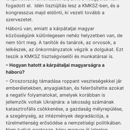
fogadott el. Idén tisztújítás lesz a KMKSZ-ben, és a
kongresszus majd eldönti, ki vezeti tovább a
szervezetet.
Háború van, emiatt a kárpátaljai magyar
közösségünk különlegesen nehéz helyzetben van, de
nem tört meg. A tanítók és tanárok, az orvosok, a
lelkészek, az önkormányzatok végzik a dolgukat. Ezt
teszik a KMKSZ tisztségviselői és munkatársai is.
– Hogyan hatott a kárpátaljai magyarságra a
háború?
– Oroszország támadása roppant veszteségekkel jár
emberéletekben, anyagiakban, és felerősítette azokat
a negatív folyamatokat, amelyek korábban is
jellemzők voltak Ukrajnára: a lakosság számának
katasztrofális csökkenése, a gazdaság mélyrepülése,
a szegénység, az intézmények degradációja, a
türelmetlenség erősödése a nemzetiségi politikában.
Nem tudjuk pontosan, hány magyar él jelenleg