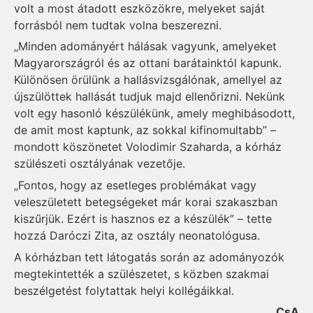
volt a most átadott eszközökre, melyeket saját
forrásból nem tudtak volna beszerezni.
„Minden adományért hálásak vagyunk, amelyeket
Magyarországról és az ottani barátainktól kapunk.
Különösen örülünk a hallásvizsgálónak, amellyel az
újszülöttek hallását tudjuk majd ellenőrizni. Nekünk
volt egy hasonló készülékünk, amely meghibásodott,
de amit most kaptunk, az sokkal kifinomultabb” –
mondott köszönetet Volodimir Szaharda, a kórház
szülészeti osztályának vezetője.
„Fontos, hogy az esetleges problémákat vagy
veleszületett betegségeket már korai szakaszban
kiszűrjük. Ezért is hasznos ez a készülék” – tette
hozzá Daróczi Zita, az osztály neonatológusa.
A kórházban tett látogatás során az adományozók
megtekintették a szülészetet, s közben szakmai
beszélgetést folytattak helyi kollégáikkal.
CsA