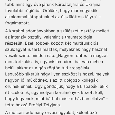
több mint egy éve járunk Kárpátaljára és Ukrajna
távolabbi régióiba. Örülünk, hogy már negyedik
alkalommal látogatunk el az újszülöttosztályra” –
fogalmazott.
A korábbi adományokban a szülészeti osztály mellett
az intenzív osztály, valamint a traumatológia
részesült. Ezek többek között két multifunkciós
szülőágyat is tartalmaztak, melyeknek nagy hasznát
veszik szinte minden nap. „Nagyon fontos a magzat
monitorizálása is, ugyanis ha bármi baj van méhen
belül, akkor ez a gép rögtön tud »reagálni«.
Legutóbb sikerült négy ilyen eszközt is hozni, melyek
nagyon jól működnek, s az itt dolgozó kollégák
örülnek ennek. Úgy gondoljuk, hogy a kisbabák, akik
itt születnek, ugyanolyan körülmények között kell,
hogy legyenek, mint bárhol más kórházban ellátva” –
tette hozzá Erdélyi Tetyjana.
A mostani adomány orvosi ágyakat, különböző