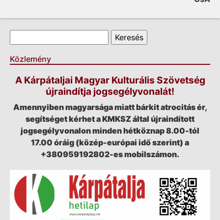
Keresés űrlap
Keresés
Közlemény
A Kárpátaljai Magyar Kulturális Szövetség
újraindítja jogsegélyvonalát!
Amennyiben magyarsága miatt bárkit atrocitás ér,
segítséget kérhet a KMKSZ által újraindított
jogsegélyvonalon minden hétköznap 8.00-tól
17.00 óráig (közép-európai idő szerint) a
+380959192802-es mobilszámon.