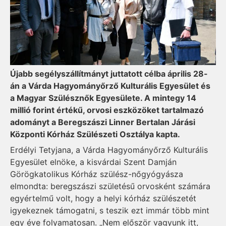
Újabb segélyszállítmányt juttatott célba április 28-
án a Várda Hagyományőrző Kulturális Egyesület és
a Magyar Szülésznők Egyesülete. A mintegy 14
millió forint értékű, orvosi eszközöket tartalmazó
adományt a Beregszászi Linner Bertalan Járási
Központi Kórház Szülészeti Osztálya kapta.
Erdélyi Tetyjana, a Várda Hagyományőrző Kulturális
Egyesület elnöke, a kisvárdai Szent Damján
Görögkatolikus Kórház szülész-nőgyógyásza
elmondta: beregszászi születésű orvosként számára
egyértelmű volt, hogy a helyi kórház szülészetét
igyekeznek támogatni, s teszik ezt immár több mint
egy éve folyamatosan. „Nem először vagyunk itt,