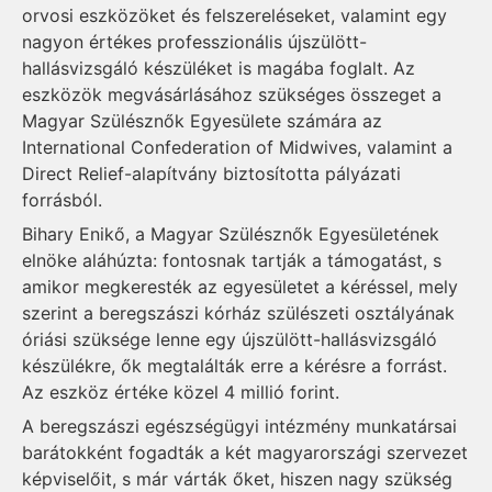
orvosi eszközöket és felszereléseket, valamint egy
nagyon értékes professzionális újszülött-
hallásvizsgáló készüléket is magába foglalt. Az
eszközök megvásárlásához szükséges összeget a
Magyar Szülésznők Egyesülete számára az
International Confederation of Midwives, valamint a
Direct Relief-alapítvány biztosította pályázati
forrásból.
Bihary Enikő, a Magyar Szülésznők Egyesületének
elnöke aláhúzta: fontosnak tartják a támogatást, s
amikor megkeresték az egyesületet a kéréssel, mely
szerint a beregszászi kórház szülészeti osztályának
óriási szüksége lenne egy újszülött-hallásvizsgáló
készülékre, ők megtalálták erre a kérésre a forrást.
Az eszköz értéke közel 4 millió forint.
A beregszászi egészségügyi intézmény munkatársai
barátokként fogadták a két magyarországi szervezet
képviselőit, s már várták őket, hiszen nagy szükség