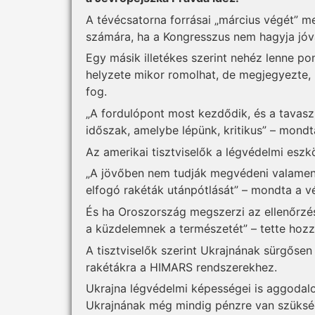
A tévécsatorna forrásai „március végét” 
számára, ha a Kongresszus nem hagyja jóv
Egy másik illetékes szerint nehéz lenne p
helyzete mikor romolhat, de megjegyezte, 
fog.
„A fordulópont most kezdődik, és a tavasz
időszak, amelybe lépünk, kritikus” – mondt
Az amerikai tisztviselők a légvédelmi eszkö
„A jövőben nem tudják megvédeni valamenn
elfogó rakéták utánpótlását” – mondta a vé
És ha Oroszország megszerzi az ellenőrzést
a küzdelemnek a természetét” – tette hozz
A tisztviselők szerint Ukrajnának sürgőse
rakétákra a HIMARS rendszerekhez.
Ukrajna légvédelmi képességei is aggodalo
Ukrajnának még mindig pénzre van szüksége