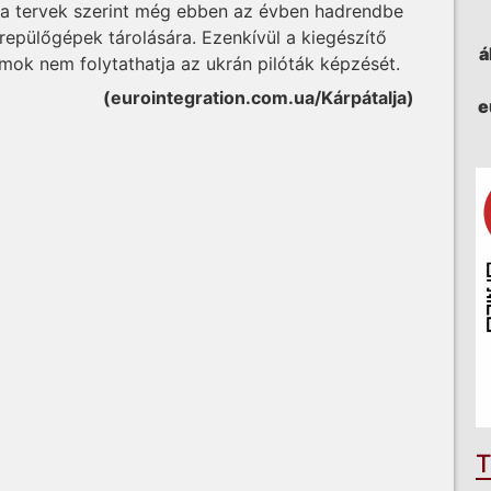
a tervek szerint még ebben az évben hadrendbe
 repülőgépek tárolására. Ezenkívül a kiegészítő
á
amok nem folytathatja az ukrán pilóták képzését.
(eurointegration.com.ua/Kárpátalja)
e
T