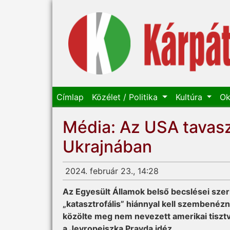
Címlap
Közélet / Politika
Kultúra
Ok
Média: Az USA tavaszr
Ukrajnában
2024. február 23., 14:28
Az Egyesült Államok belső becslései szer
„katasztrofális” hiánnyal kell szembenéz
közölte meg nem nevezett amerikai tiszt
a Jevropejszka Pravda idéz.