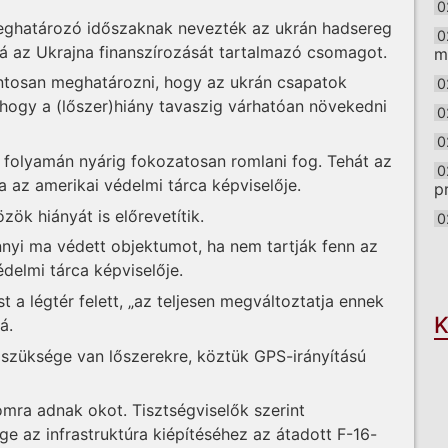
0
meghatározó időszaknak nevezték az ukrán hadsereg
0
á az Ukrajna finanszírozását tartalmazó csomagot.
m
ontosan meghatározni, hogy az ukrán csapatok
0
hogy a (lőszer)hiány tavaszig várhatóan növekedni
0
0
 folyamán nyárig fokozatosan romlani fog. Tehát az
0
a az amerikai védelmi tárca képviselője.
p
zök hiányát is előrevetítik.
0
yi ma védett objektumot, ha nem tartják fenn az
O
delmi tárca képviselője.
 a légtér felett, „az teljesen megváltoztatja ennek
K
á.
n szüksége van lőszerekre, köztük GPS-irányítású
mra adnak okot. Tisztségviselők szerint
 az infrastruktúra kiépítéséhez az átadott F-16-