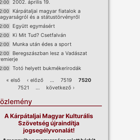
2002. április 19.
2:00
Kárpátaljai magyar fiatalok a
2:00
agyarságról és a státustörvényről
Együtt egymásért
2:00
Ki Mit Tud? Csetfalván
2:00
Munka után édes a sport
2:00
Beregszászban lesz a Vadászat
2:00
remierje
Totó helyett bukmékerirodák
2:00
ldalak
« első
‹ előző
…
7519
7520
7521
…
következő ›
özlemény
A Kárpátaljai Magyar Kulturális
Szövetség újraindítja
jogsegélyvonalát!