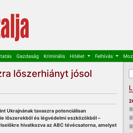
tatás
Gazdaság
Kriminális
Hitélet
Felhívás
Moz
a lőszerhiányt jósol
K
K
L
2
0
int Ukrajnának tavaszra potenciálisan
nie lőszerekből és légvédelmi eszközökből –
0
viselőkre hivatkozva az ABC tévécsatorna, amelyet
0