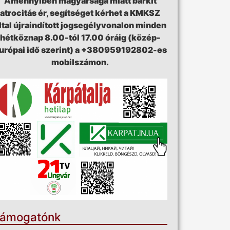
Amennyiben magyarsága miatt bárkit
atrocitás ér, segítséget kérhet a KMKSZ
ltal újraindított jogsegélyvonalon minden
hétköznap 8.00-tól 17.00 óráig (közép-
urópai idő szerint) a +380959192802-es
mobilszámon.
ámogatónk