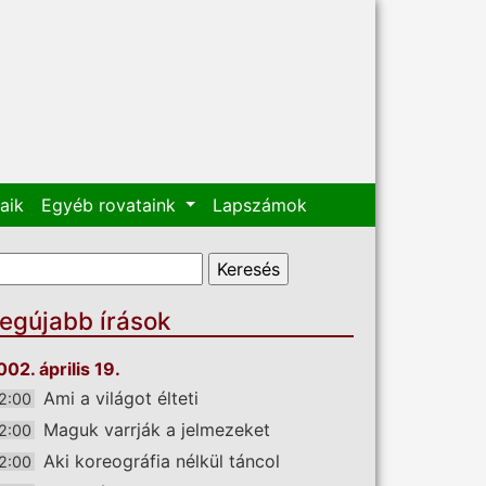
aik
Egyéb rovataink
Lapszámok
eresés űrlap
eresés
egújabb írások
002. április 19.
Ami a világot élteti
2:00
Maguk varrják a jelmezeket
2:00
Aki koreográfia nélkül táncol
2:00