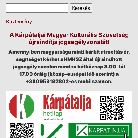
Keresés űrlap
Keresés
Közlemény
A Kárpátaljai Magyar Kulturális Szövetség
újraindítja jogsegélyvonalát!
Amennyiben magyarsága miatt bárkit atrocitás ér,
segítséget kérhet a KMKSZ által újraindított
jogsegélyvonalon minden hétköznap 8.00-tól
17.00 óráig (közép-európai idő szerint) a
+380959192802-es mobilszámon.