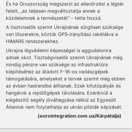
És ha Oroszország megszerzi az ellenőrzést a légtér
felett, „az teljesen megváltoztatja ennek a
küzdelemnek a természetét” – tette hozzá.
A tisztviselők szerint Ukrajnának sürgősen szüksége
van lőszerekre, köztük GPS-irányítású rakétákra a
HIMARS rendszerekhez.
Ukrajna légvédelmi képességei is aggodalomra
adnak okot. Tisztségviselők szerint Ukrajnának még
mindig pénzre van szüksége az infrastruktúra
kiépítéséhez az átadott F-16-os vadászgépek
támogatására, amelyeket a tervek szerint még ebben
az évben hadrendbe állítanak. Ezek kifutópályák és
hangárok a repülőgépek tárolására. Ezenkívül a
kiegészítő segély jóváhagyása nélkül az Egyesült
Államok nem folytathatja az ukrán pilóták képzését.
(eurointegration.com.ua/Kárpátalja)