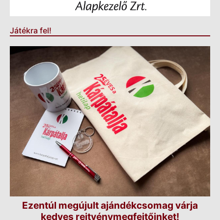
Játékra fel!
Ezentúl megújult ajándékcsomag várja
kedves rejtvénymegfejtőinket!