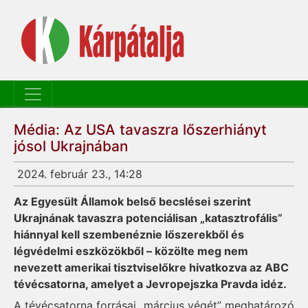
Média: Az USA tavaszra lőszerhiányt
jósol Ukrajnában
2024. február 23., 14:28
Az Egyesült Államok belső becslései szerint
Ukrajnának tavaszra potenciálisan „katasztrofális”
hiánnyal kell szembenéznie lőszerekből és
légvédelmi eszközökből – közölte meg nem
nevezett amerikai tisztviselőkre hivatkozva az ABC
tévécsatorna, amelyet a Jevropejszka Pravda idéz.
A tévécsatorna forrásai „március végét” meghatározó