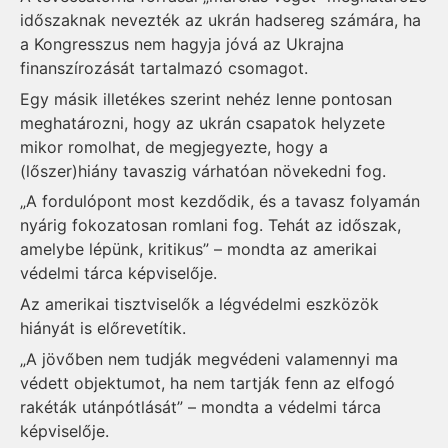
időszaknak nevezték az ukrán hadsereg számára, ha
a Kongresszus nem hagyja jóvá az Ukrajna
finanszírozását tartalmazó csomagot.
Egy másik illetékes szerint nehéz lenne pontosan
meghatározni, hogy az ukrán csapatok helyzete
mikor romolhat, de megjegyezte, hogy a
(lőszer)hiány tavaszig várhatóan növekedni fog.
„A fordulópont most kezdődik, és a tavasz folyamán
nyárig fokozatosan romlani fog. Tehát az időszak,
amelybe lépünk, kritikus” – mondta az amerikai
védelmi tárca képviselője.
Az amerikai tisztviselők a légvédelmi eszközök
hiányát is előrevetítik.
„A jövőben nem tudják megvédeni valamennyi ma
védett objektumot, ha nem tartják fenn az elfogó
rakéták utánpótlását” – mondta a védelmi tárca
képviselője.