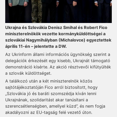
Ukrajna és Szlovákia Denisz Smihal és Robert Fico
miniszterelnökök vezette kormányküldöttségei a
szlovákiai Nagymihályban (Michalovce) egyeztettek
április 11-én – jelentette a DW.
Az Ukrinform állami információs ügynökség szerint a
delegációk érkezését egy kisebb, Ukrajnát támogató
demonstráció kísérte. Az akció résztvevői kifütyülték
a szlovák küldöttséget.
A találkozó után a két miniszterelnök közös
sajtótájékoztatóján Fico arról biztosított, hogy
„Szlovákia jó és baráti szomszédja kíván lenni
Ukrajnának, szolidaritást akar tanúsítani a
szerencsétlenségben, amellyel küzd”, és nem fogja
akadályozni az EU-tagság felé vezető úton.