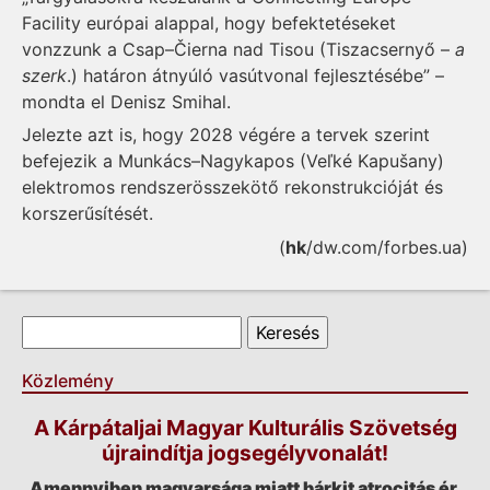
Facility európai alappal, hogy befektetéseket
vonzzunk a Csap–Čierna nad Tisou (Tiszacsernyő –
a
szerk
.) határon átnyúló vasútvonal fejlesztésébe” –
mondta el Denisz Smihal.
Jelezte azt is, hogy 2028 végére a tervek szerint
befejezik a Munkács–Nagykapos (Veľké Kapušany)
elektromos rendszerösszekötő rekonstrukcióját és
korszerűsítését.
(
hk
/dw.com/forbes.ua)
Keresés űrlap
Keresés
Közlemény
A Kárpátaljai Magyar Kulturális Szövetség
újraindítja jogsegélyvonalát!
Amennyiben magyarsága miatt bárkit atrocitás ér,