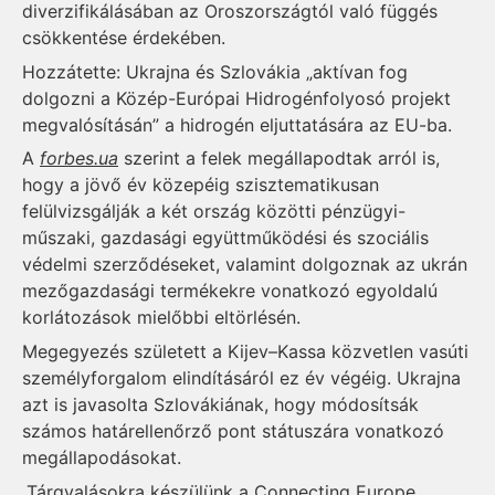
diverzifikálásában az Oroszországtól való függés
csökkentése érdekében.
Hozzátette: Ukrajna és Szlovákia „aktívan fog
dolgozni a Közép-Európai Hidrogénfolyosó projekt
megvalósításán” a hidrogén eljuttatására az EU-ba.
A
forbes.ua
szerint a felek megállapodtak arról is,
hogy a jövő év közepéig szisztematikusan
felülvizsgálják a két ország közötti pénzügyi-
műszaki, gazdasági együttműködési és szociális
védelmi szerződéseket, valamint dolgoznak az ukrán
mezőgazdasági termékekre vonatkozó egyoldalú
korlátozások mielőbbi eltörlésén.
Megegyezés született a Kijev–Kassa közvetlen vasúti
személyforgalom elindításáról ez év végéig. Ukrajna
azt is javasolta Szlovákiának, hogy módosítsák
számos határellenőrző pont státuszára vonatkozó
megállapodásokat.
„Tárgyalásokra készülünk a Connecting Europe