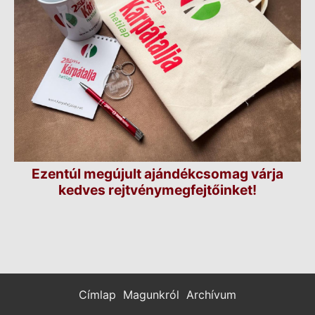
Ezentúl megújult ajándékcsomag várja
kedves rejtvénymegfejtőinket!
Címlap
Magunkról
Archívum