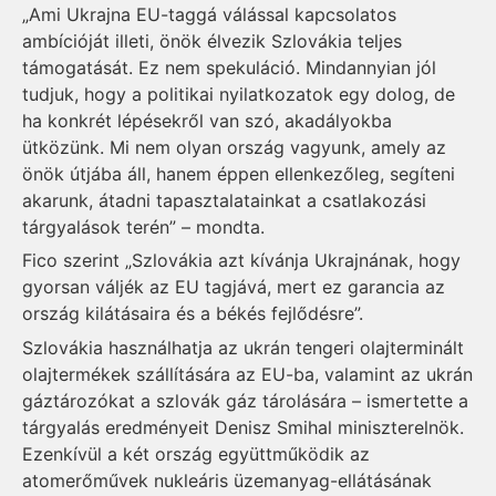
„Ami Ukrajna EU-taggá válással kapcsolatos
ambícióját illeti, önök élvezik Szlovákia teljes
támogatását. Ez nem spekuláció. Mindannyian jól
tudjuk, hogy a politikai nyilatkozatok egy dolog, de
ha konkrét lépésekről van szó, akadályokba
ütközünk. Mi nem olyan ország vagyunk, amely az
önök útjába áll, hanem éppen ellenkezőleg, segíteni
akarunk, átadni tapasztalatainkat a csatlakozási
tárgyalások terén” – mondta.
Fico szerint „Szlovákia azt kívánja Ukrajnának, hogy
gyorsan váljék az EU tagjává, mert ez garancia az
ország kilátásaira és a békés fejlődésre”.
Szlovákia használhatja az ukrán tengeri olajterminált
olajtermékek szállítására az EU-ba, valamint az ukrán
gáztározókat a szlovák gáz tárolására – ismertette a
tárgyalás eredményeit Denisz Smihal miniszterelnök.
Ezenkívül a két ország együttműködik az
atomerőművek nukleáris üzemanyag-ellátásának