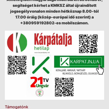
segítséget kérhet a KMKSZ által újraindított
jogsegélyvonalon minden hétköznap 8.00-tól
17.00 óráig (közép-európai idő szerint) a
+380959192802-es mobilszámon.
Támogatónk