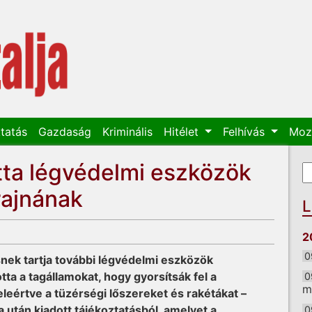
tatás
Gazdaság
Kriminális
Hitélet
Felhívás
Moz
ta légvédelmi eszközök
K
K
rajnának
L
2
0
nek tartja további légvédelmi eszközök
otta a tagállamokat, hogy gyorsítsák fel a
0
m
eleértve a tüzérségi lőszereket és rakétákat –
ja után kiadott tájékoztatásból, amelyet a
0