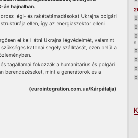
8-án hajnalban.
2
 orosz légi- és rakétatámadásokat Ukrajna polgári
0
struktúrája ellen, így az energiaszektor elleni
0
0
ősen el kell látni Ukrajna légvédelmét, valamint
a
s szükséges katonai segély szállítását, ezen belül a
0
 közleményben.
0
 és tagállamai fokozzák a humanitárius és polgári
0
yan berendezéseket, mint a generátorok és a
0
O
(eurointegration.com.ua/Kárpátalja)
K