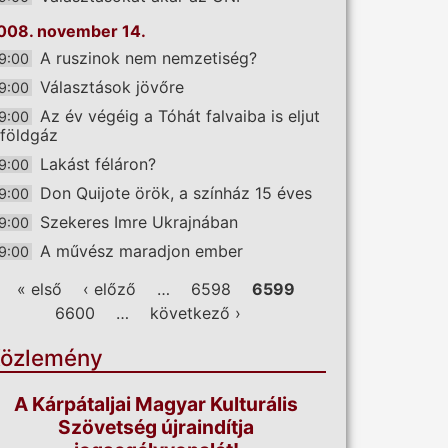
008. november 14.
A ruszinok nem nemzetiség?
9:00
Választások jövőre
9:00
Az év végéig a Tóhát falvaiba is eljut
9:00
 földgáz
Lakást féláron?
9:00
Don Quijote örök, a színház 15 éves
9:00
Szekeres Imre Ukrajnában
9:00
A művész maradjon ember
9:00
ldalak
« első
‹ előző
…
6598
6599
6600
…
következő ›
özlemény
A Kárpátaljai Magyar Kulturális
Szövetség újraindítja