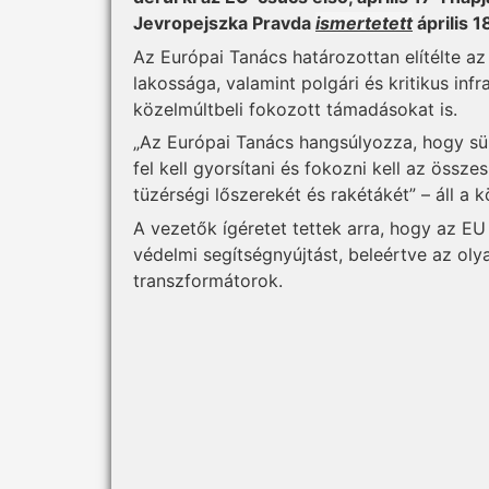
Jevropejszka Pravda
ismertetett
április 1
Az Európai Tanács határozottan elítélte az
lakossága, valamint polgári és kritikus infra
közelmúltbeli fokozott támadásokat is.
„Az Európai Tanács hangsúlyozza, hogy sürg
fel kell gyorsítani és fokozni kell az össze
tüzérségi lőszerekét és rakétákét” – áll a
A vezetők ígéretet tettek arra, hogy az EU
védelmi segítségnyújtást, beleértve az ol
transzformátorok.