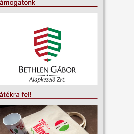
ámogatónk
átékra fel!