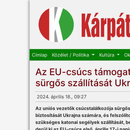
Címlap
Közélet / Politika
Kultúra
Ok
Az EU-csúcs támogat
sürgős szállítását Uk
2024. április 18., 09:27
Az uniós vezetők csúcstalálkozója sürgős
biztosítását Ukrajna számára, és felszólít
szükséges katonai segélyek szállítását, b
derül ki az EU-csúcs első, április 17-i nap