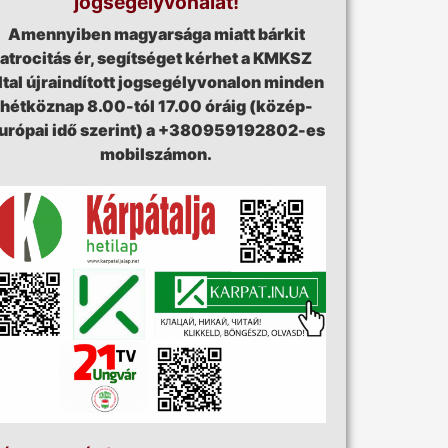
jogsegélyvonalát!
Amennyiben magyarsága miatt bárkit
atrocitás ér, segítséget kérhet a KMKSZ
ltal újraindított jogsegélyvonalon minden
hétköznap 8.00-tól 17.00 óráig (közép-
urópai idő szerint) a +380959192802-es
mobilszámon.