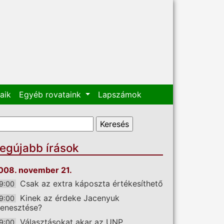
aik
Egyéb rovataink
Lapszámok
eresés űrlap
eresés
egújabb írások
008. november 21.
Csak az extra káposzta értékesíthető
9:00
Kinek az érdeke Jacenyuk
9:00
enesztése?
Választásokat akar az UNP
9:00