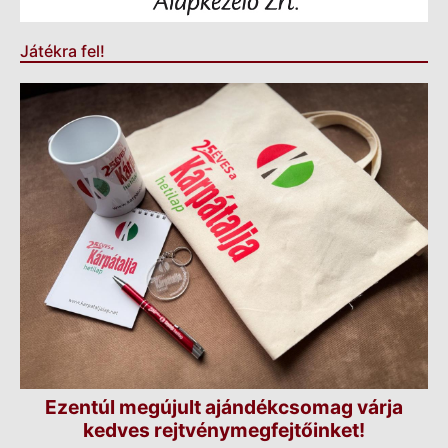
Játékra fel!
Ezentúl megújult ajándékcsomag várja
kedves rejtvénymegfejtőinket!