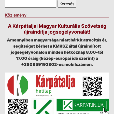
Keresés űrlap
Keresés
Közlemény
A Kárpátaljai Magyar Kulturális Szövetség
újraindítja jogsegélyvonalát!
Amennyiben magyarsága miatt bárkit atrocitás ér,
segítséget kérhet a KMKSZ által újraindított
jogsegélyvonalon minden hétköznap 8.00-tól
17.00 óráig (közép-európai idő szerint) a
+380959192802-es mobilszámon.