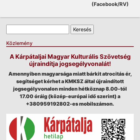
(Facebook/RV)
Keresés űrlap
Keresés
Közlemény
A Kárpátaljai Magyar Kulturális Szövetség
újraindítja jogsegélyvonalát!
Amennyiben magyarsága miatt bárkit atrocitás ér,
segítséget kérhet a KMKSZ által újraindított
jogsegélyvonalon minden hétköznap 8.00-tól
17.00 óráig (közép-európai idő szerint) a
+380959192802-es mobilszámon.