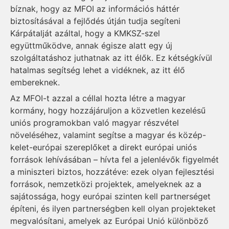
bíznak, hogy az MFOI az információs háttér
biztosításával a fejlődés útján tudja segíteni
Kárpátalját azáltal, hogy a KMKSZ-szel
együttműködve, annak égisze alatt egy új
szolgáltatáshoz juthatnak az itt élők. Ez kétségkívül
hatalmas segítség lehet a vidéknek, az itt élő
embereknek.
Az MFOI-t azzal a céllal hozta létre a magyar
kormány, hogy hozzájáruljon a közvetlen kezelésű
uniós programokban való magyar részvétel
növeléséhez, valamint segítse a magyar és közép-
kelet-európai szereplőket a direkt európai uniós
források lehívásában – hívta fel a jelenlévők figyelmét
a miniszteri biztos, hozzátéve: ezek olyan fejlesztési
források, nemzetközi projektek, amelyeknek az a
sajátossága, hogy európai szinten kell partnerséget
építeni, és ilyen partnerségben kell olyan projekteket
megvalósítani, amelyek az Európai Unió különböző