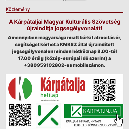
Közlemény
A Kárpátaljai Magyar Kulturális Szövetség
újraindítja jogsegélyvonalát!
Amennyiben magyarsága miatt bárkit atrocitás ér,
segítséget kérhet a KMKSZ által újraindított
jogsegélyvonalon minden hétköznap 8.00-tól
17.00 óráig (közép-európai idő szerint) a
+380959192802-es mobilszámon.