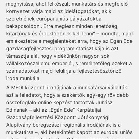
megnyitása, ahol felkészült munkatárs és megfelelő
környezet várja majd az idelátogatókat, akik
szeretnének európai uniós pályázatokba
bekapcsolódni. Erre meglesz minden lehetőség,
kitartónak és érdeklődőnek kell lenni” – mondta, majd
emlékeztette a megjelenteket arra, hogy az Egán Ede
gazdaságfejlesztési program statisztikája is azt
támasztja alá, hogy vidékünkön nagyon sok
vállalkozószellemű ember él, s remélhetőleg ezeket a
számadatokat majd felülírja a fejlesztésösztönző
iroda munkája.
A MFOI központi irodájának a munkatársai vállalták
azt a feladatot, hogy a szakértők egy-egy rövidebb
összefoglaló online képzést tartottak Juhász
Edinának – aki az „Egán Ede” Kárpátaljai
Gazdaságfejlesztési Központ” Jótékonysági
Alapítvány beregszászi regionális irodájának is a
munkatársa –, aki betekintést kapott az európai uniós