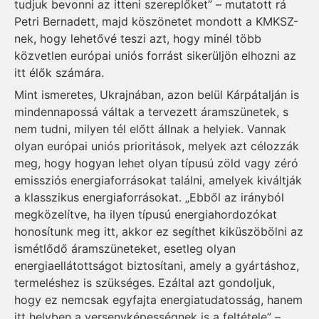
tudjuk bevonni az itteni szereplőket” – mutatott rá
Petri Bernadett, majd köszönetet mondott a KMKSZ-
nek, hogy lehetővé teszi azt, hogy minél több
közvetlen európai uniós forrást sikerüljön elhozni az
itt élők számára.
Mint ismeretes, Ukrajnában, azon belül Kárpátalján is
mindennapossá váltak a tervezett áramszünetek, s
nem tudni, milyen tél előtt állnak a helyiek. Vannak
olyan európai uniós prioritások, melyek azt célozzák
meg, hogy hogyan lehet olyan típusú zöld vagy zéró
emissziós energiaforrásokat találni, amelyek kiváltják
a klasszikus energiaforrásokat. „Ebből az irányból
megközelítve, ha ilyen típusú energiahordozókat
honosítunk meg itt, akkor ez segíthet kiküszöbölni az
ismétlődő áramszüneteket, esetleg olyan
energiaellátottságot biztosítani, amely a gyártáshoz,
termeléshez is szükséges. Ezáltal azt gondoljuk,
hogy ez nemcsak egyfajta energiatudatosság, hanem
itt helyben a versenyképességnek is a feltétele” –