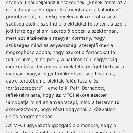
szakpolitikai céljaihoz illeszkednek. „Ennek tehát az a
célja, hogy az Európai Unió meghatároz különböző
prioritásokat, mi pedig igyekszünk azokat a saját
szükségleteink szerinti projektekkel feltölteni, s azért
jött létre egy állami szereplő ebben a szektorban,
mert azt érzékelte a magyar kormány, hogy
szükséges mind az anyaországi szereplőknek a
megsegítése abban, hogy ezeket a forrásokat le
tudjuk hívni, mind pedig a határon túli magyarság
megsegítése, hiszen ez remek lehetőséget biztosít a
magyar–magyar együttműködések segítésére is,
azok keretében projektek felépítésére és
forrásszerzésre” – emelte ki Petri Bernadett,
reflektálva arra, hogy az MFOI elkötelezetten
támogatja mind az anyaországi, mind a határon túli
szervezeteket, hogy részt vegyenek a közvetlen
uniós programokban.
Az MFOI ügyvezető igazgatója elmondta, hogy a
forráslehetőségekben, amelyek a teljes Európai Unió