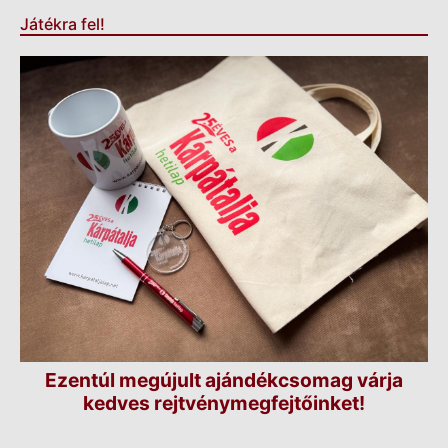
Játékra fel!
Ezentúl megújult ajándékcsomag várja
kedves rejtvénymegfejtőinket!