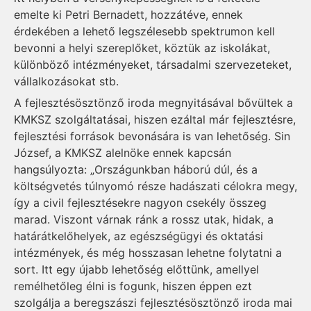
emelte ki Petri Bernadett, hozzátéve, ennek
érdekében a lehető legszélesebb spektrumon kell
bevonni a helyi szereplőket, köztük az iskolákat,
különböző intézményeket, társadalmi szervezeteket,
vállalkozásokat stb.
A fejlesztésösztönző iroda megnyitásával bővültek a
KMKSZ szolgáltatásai, hiszen ezáltal már fejlesztésre,
fejlesztési források bevonására is van lehetőség. Sin
József, a KMKSZ alelnöke ennek kapcsán
hangsúlyozta: „Országunkban háború dúl, és a
költségvetés túlnyomó része hadászati célokra megy,
így a civil fejlesztésekre nagyon csekély összeg
marad. Viszont várnak ránk a rossz utak, hidak, a
határátkelőhelyek, az egészségügyi és oktatási
intézmények, és még hosszasan lehetne folytatni a
sort. Itt egy újabb lehetőség előttünk, amellyel
remélhetőleg élni is fogunk, hiszen éppen ezt
szolgálja a beregszászi fejlesztésösztönző iroda mai