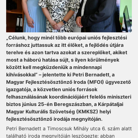
„Célunk, hogy minél több európai uniós fejlesztési
forráshoz juttassuk az itt élőket, a fejlődés útjára
terelve és azon tartva azokat a szereplőket, akiket
most a háború hatása sújt, s ilyen körülmények
között kell megküzdeniük a mindennapi
kihívásokkal” – jelentette ki Petri Bernadett, a
Magyar Fejlesztésösztönző Iroda (MFOI) ügyvezető
igazgatója, a közvetlen uniós források
felhasználásának koordinációjáért felelős miniszteri
biztos június 25-én Beregszászban, a Kárpátaljai
Magyar Kulturális Szövetség (KMKSZ) helyi
fejlesztésösztönző irodája megnyitóján.
Petri Bernadett a Timoscsuk Mihály utca 6. szám alatt
található iroda megnyitóján leszögezte: abban