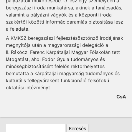
pályázatok működésébe. Ő lesz egy személyben a
beregszászi iroda munkatársa, akinek a tanácsadás,
valamint a pályázni vágyók és a központi iroda
szakértői közötti információáramlás biztosítása lesz
a feladata.
A KMKSZ beregszászi fejlesztésösztönző irodájának
megnyitója után a magyarországi delegáció a
II. Rákóczi Ferenc Kárpátaljai Magyar Főiskolán tett
látogatást, ahol Fodor Gyula tudományos és
minőségbiztosításért felelős rektorhelyettes
bemutatta a kárpátaljai magyarság tudományos és
kulturális fellegváraként funkcionáló felsőfokú
oktatási intézményt.
CsA
Keresés űrlap
Keresés