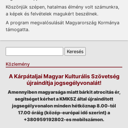
Köszönjük szépen, hatalmas élmény volt számunkra,
a képek és felvételek magukért beszélnek.
A program megvalósulását Magyarország Kormánya
támogatta.
Keresés űrlap
Keresés
Közlemény
A Kárpátaljai Magyar Kulturális Szövetség
újraindítja jogsegélyvonalát!
Amennyiben magyarsága miatt bárkit atrocitás ér,
segítséget kérhet a KMKSZ által újraindított
jogsegélyvonalon minden hétköznap 8.00-tól
17.00 óráig (közép-európai idő szerint) a
+380959192802-es mobilszámon.