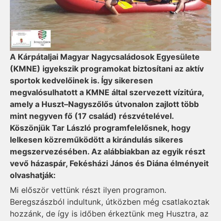
A Kárpátaljai Magyar Nagycsaládosok Egyesülete
(KMNE) igyekszik programokat biztosítani az aktív
sportok kedvelőinek is. Így sikeresen
megvalósulhatott a KMNE által szervezett vízitúra,
amely a Huszt–Nagyszőlős útvonalon zajlott több
mint negyven fő (17 család) részvételével.
Köszönjük Tar László programfelelősnek, hogy
lelkesen közreműködött a kirándulás sikeres
megszervezésében. Az alábbiakban az egyik részt
vevő házaspár, Fekésházi János és Diána élményeit
olvashatják:
Mi először vettünk részt ilyen programon.
Beregszászból indultunk, útközben még csatlakoztak
hozzánk, de így is időben érkeztünk meg Husztra, az