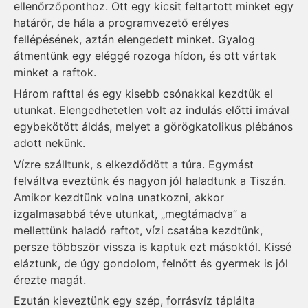
ellenőrzőponthoz. Ott egy kicsit feltartott minket egy
határőr, de hála a programvezető erélyes
fellépésének, aztán elengedett minket. Gyalog
átmentünk egy eléggé rozoga hídon, és ott vártak
minket a raftok.
Három rafttal és egy kisebb csónakkal kezdtük el
utunkat. Elengedhetetlen volt az indulás előtti imával
egybekötött áldás, melyet a görögkatolikus plébános
adott nekünk.
Vízre szálltunk, s elkezdődött a túra. Egymást
felváltva eveztünk és nagyon jól haladtunk a Tiszán.
Amikor kezdtünk volna unatkozni, akkor
izgalmasabbá téve utunkat, „megtámadva” a
mellettünk haladó raftot, vízi csatába kezdtünk,
persze többször vissza is kaptuk ezt másoktól. Kissé
eláztunk, de úgy gondolom, felnőtt és gyermek is jól
érezte magát.
Ezután kieveztünk egy szép, forrásvíz táplálta