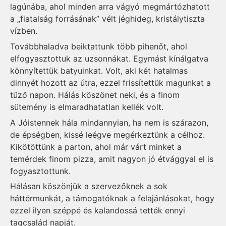
lagúnába, ahol minden arra vágyó megmártózhatott
a „fiatalság forrásának” vélt jéghideg, kristálytiszta
vízben.
Továbbhaladva beiktattunk több pihenőt, ahol
elfogyasztottuk az uzsonnákat. Egymást kínálgatva
könnyítettük batyuinkat. Volt, aki két hatalmas
dinnyét hozott az útra, ezzel frissítettük magunkat a
tűző napon. Hálás köszönet neki, és a finom
sütemény is elmaradhatatlan kellék volt.
A Jóistennek hála mindannyian, ha nem is szárazon,
de épségben, kissé leégve megérkeztünk a célhoz.
Kikötöttünk a parton, ahol már várt minket a
temérdek finom pizza, amit nagyon jó étvággyal el is
fogyasztottunk.
Hálásan köszönjük a szervezőknek a sok
háttérmunkát, a támogatóknak a felajánlásokat, hogy
ezzel ilyen széppé és kalandossá tették ennyi
tagcsalád napját.