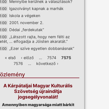
Mennyibe kerülnek a választások?
1:00
Igazolványt kapnak a marhák
1:00
Iskola a végeken
1:00
2001. november 2.
1:00
Dédai „ferdekutak”
1:00
„Látszott rajta, hogy nem félti az
1:00
letét, … elfogadja a Jóisten akaratát.”
„Ezer szíve egyetlen dobbanásnak”
1:00
ldalak
« első
‹ előző
…
7574
7575
7576
…
következő ›
özlemény
A Kárpátaljai Magyar Kulturális
Szövetség újraindítja
jogsegélyvonalát!
Amennyiben magyarsága miatt bárkit