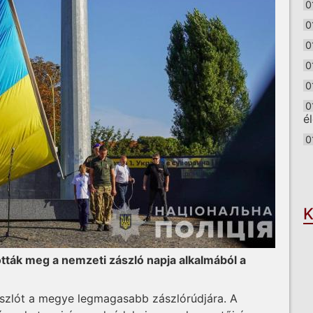
0
0
0
0
0
0
é
0
O
K
tták meg a nemzeti zászló napja alkalmából a
ászlót a megye legmagasabb zászlórúdjára. A