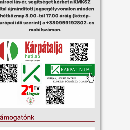
atrocitás ér, segítséget kérhet a KMKSZ
ltal újraindított jogsegélyvonalon minden
hétköznap 8.00-tól 17.00 óráig (közép-
urópai idő szerint) a +380959192802-es
mobilszámon.
ámogatónk