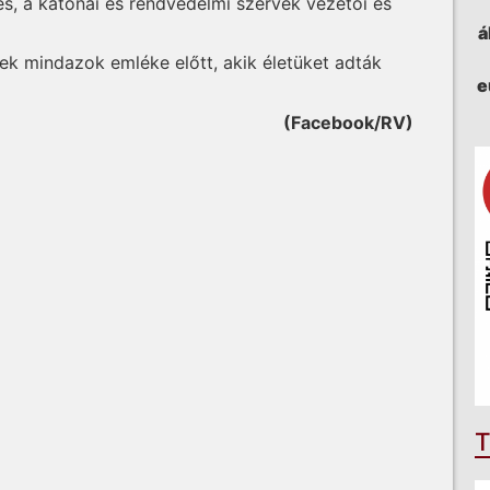
és, a katonai és rendvédelmi szervek vezetői és
á
ek mindazok emléke előtt, akik életüket adták
e
(Facebook/RV)
T