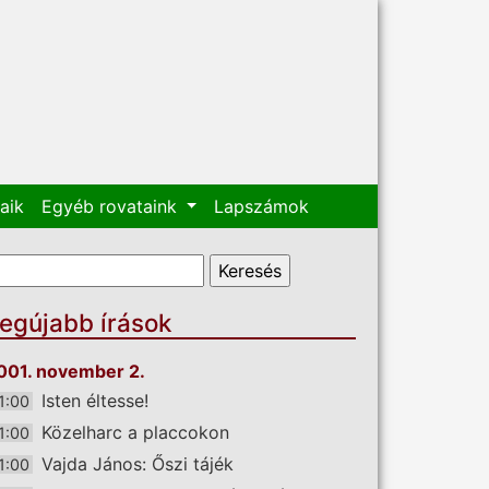
aik
Egyéb rovataink
Lapszámok
eresés űrlap
eresés
egújabb írások
001. november 2.
Isten éltesse!
1:00
Közelharc a placcokon
1:00
Vajda János: Őszi tájék
1:00