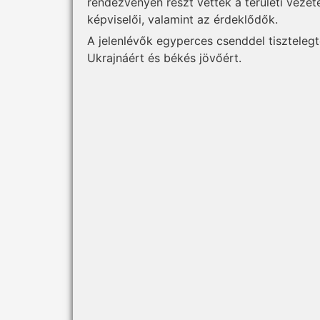
rendezvényen részt vettek a területi vezet
képviselői, valamint az érdeklődők.
A jelenlévők egyperces csenddel tisztelegt
Ukrajnáért és békés jövőért.