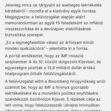
Jelenleg nincs ok tárgyalni az esetleges leértékelés
kérdéséről – mondta el a kiadvány egyik forrása.
Megjegyezte: a felülvizsgálat alapján aláírt
memorandumban az egyik fő feladatként az infláció
visszaszorítása és a devizapiac stabilitásának
biztosítása szerepel.
„Ez a legmegfelelőbb válasz az árfolyam körüli
minden spekulációra” – jelentette ki a forrás.
A portál emlékeztet, hogy az IMF-misszió
szeptember 4. és 10. között dolgozott Kijevben, és
egyezségre jutottak a 15,6 milliárd dollár értékű
hitelprogram ötödik felülvizsgálatáról.
A felülvizsgálat előtt a Bloomberg hírügynökség arról
számolt be, hogy az IMF a hrivnya gyorsabb
leértékelésére és a monetáris politika enyhítésére
szándékozik ösztönözni Kijevet. E lépések célja az
lett volna, hogy felduzzasszák Ukrajna hrivnyában