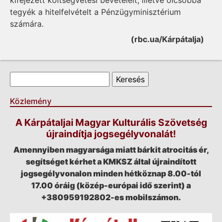
kifejezett költségvetési bevételeit, illetve olcsóbbá
tegyék a hitelfelvételt a Pénzügyminisztérium
számára.
(rbc.ua/Kárpátalja)
Keresés űrlap
Keresés
Közlemény
A Kárpátaljai Magyar Kulturális Szövetség
újraindítja jogsegélyvonalát!
Amennyiben magyarsága miatt bárkit atrocitás ér,
segítséget kérhet a KMKSZ által újraindított
jogsegélyvonalon minden hétköznap 8.00-tól
17.00 óráig (közép-európai idő szerint) a
+380959192802-es mobilszámon.