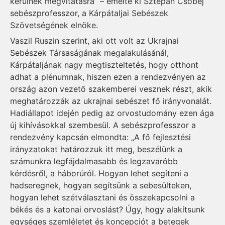
kerülnek megvitatásra” – emelte ki Sztepan Csobej
sebészprofesszor, a Kárpátaljai Sebészek
Szövetségének elnöke.
Vaszil Ruszin szerint, aki ott volt az Ukrajnai
Sebészek Társaságának megalakulásánál,
Kárpátaljának nagy megtiszteltetés, hogy otthont
adhat a plénumnak, hiszen ezen a rendezvényen az
ország azon vezető szakemberei vesznek részt, akik
meghatározzák az ukrajnai sebészet fő irányvonalát.
Hadiállapot idején pedig az orvostudomány ezen ága
új kihívásokkal szembesül. A sebészprofesszor a
rendezvény kapcsán elmondta: „A fő fejlesztési
irányzatokat határozzuk itt meg, beszélünk a
számunkra legfájdalmasabb és legzavaróbb
kérdésről, a háborúról. Hogyan lehet segíteni a
hadseregnek, hogyan segítsünk a sebesülteken,
hogyan lehet szétválasztani és összekapcsolni a
békés és a katonai orvoslást? Úgy, hogy alakítsunk
egységes szemléletet és koncepciót a betegek