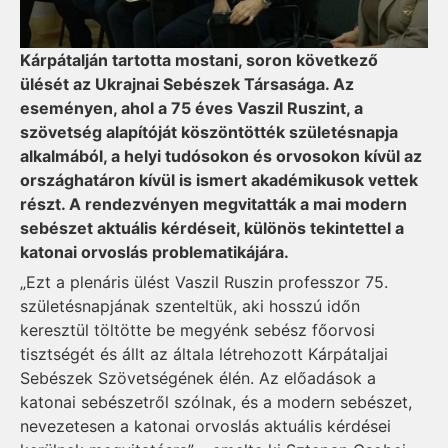
Kárpátalján tartotta mostani, soron következő
ülését az Ukrajnai Sebészek Társasága. Az
eseményen, ahol a 75 éves Vaszil Ruszint, a
szövetség alapítóját köszöntötték születésnapja
alkalmából, a helyi tudósokon és orvosokon kívül az
országhatáron kívül is ismert akadémikusok vettek
részt. A rendezvényen megvitatták a mai modern
sebészet aktuális kérdéseit, különös tekintettel a
katonai orvoslás problematikájára.
„Ezt a plenáris ülést Vaszil Ruszin professzor 75.
születésnapjának szenteltük, aki hosszú időn
keresztül töltötte be megyénk sebész főorvosi
tisztségét és állt az általa létrehozott Kárpátaljai
Sebészek Szövetségének élén. Az előadások a
katonai sebészetről szólnak, és a modern sebészet,
nevezetesen a katonai orvoslás aktuális kérdései