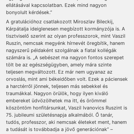
ellátásával kapcsolatban. Ezek mind nagyon
bonyolult kérdések.”
A gratulációhoz csatlakozott Miroszlav Bileckij,
Kárpátalja ideiglenesen megbízott kormányzója is. A
tisztviselő szerint az olyan professzorok, mint Vaszil
Ruszin, nemcsak megyénk hírnevét öregbítik, hanem
nagyszerű példaként szolgálnak a fiatal kollégák
számára is. „A sebészet ma nagyon fontos szerepet
tölt be az egészségügyben, amely mára szinte
teljesen megváltozott. Ez már nem ugyanaz az
orvoslás, mint ami békeidőben volt. Ezek a páciensek
a harctérről jönnek, teljesen más sebekkel és
traumákkal. Nagyon örülök, hogy ilyen kiváló
embereket üdvözölhetek ma itt, és örömmel
köszöntöm honfitársunkat, Vaszil Ivanovics Ruszint is
75. jubileumi születésnapja alkalmából. Ő tanár,
tudós, professzor, aki nemcsak életeket ment, hanem
a tudását is továbbadja a jövő generációnak” –