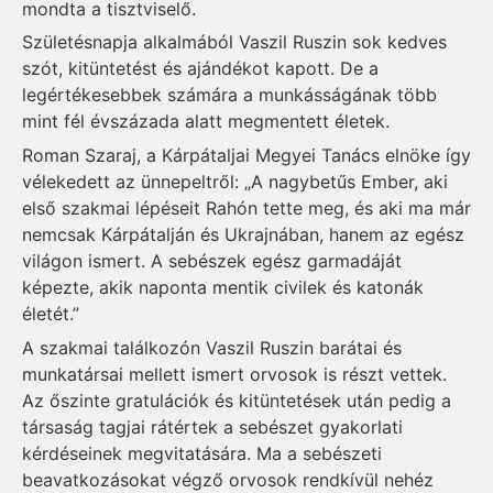
mondta a tisztviselő.
Születésnapja alkalmából Vaszil Ruszin sok kedves
szót, kitüntetést és ajándékot kapott. De a
legértékesebbek számára a munkásságának több
mint fél évszázada alatt megmentett életek.
Roman Szaraj, a Kárpátaljai Megyei Tanács elnöke így
vélekedett az ünnepeltről: „A nagybetűs Ember, aki
első szakmai lépéseit Rahón tette meg, és aki ma már
nemcsak Kárpátalján és Ukrajnában, hanem az egész
világon ismert. A sebészek egész garmadáját
képezte, akik naponta mentik civilek és katonák
életét.”
A szakmai találkozón Vaszil Ruszin barátai és
munkatársai mellett ismert orvosok is részt vettek.
Az őszinte gratulációk és kitüntetések után pedig a
társaság tagjai rátértek a sebészet gyakorlati
kérdéseinek megvitatására. Ma a sebészeti
beavatkozásokat végző orvosok rendkívül nehéz