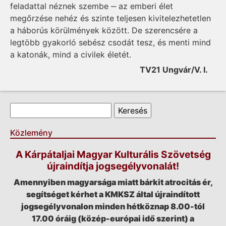
feladattal néznek szembe ‒ az emberi élet
megőrzése nehéz és szinte teljesen kivitelezhetetlen
a háborús körülmények között. De szerencsére a
legtöbb gyakorló sebész csodát tesz, és menti mind
a katonák, mind a civilek életét.
TV21 Ungvár/V. I.
Keresés űrlap
Keresés
Közlemény
A Kárpátaljai Magyar Kulturális Szövetség
újraindítja jogsegélyvonalát!
Amennyiben magyarsága miatt bárkit atrocitás ér,
segítséget kérhet a KMKSZ által újraindított
jogsegélyvonalon minden hétköznap 8.00-tól
17.00 óráig (közép-európai idő szerint) a