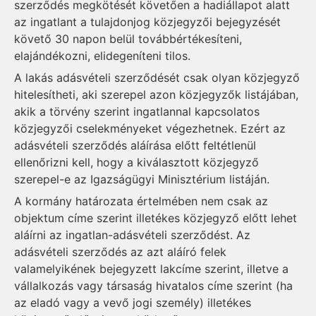
szerződés megkötését követően a hadiállapot alatt
az ingatlant a tulajdonjog közjegyzői bejegyzését
követő 30 napon belül továbbértékesíteni,
elajándékozni, elidegeníteni tilos.
A lakás adásvételi szerződését csak olyan közjegyző
hitelesítheti, aki szerepel azon közjegyzők listájában,
akik a törvény szerint ingatlannal kapcsolatos
közjegyzői cselekményeket végezhetnek. Ezért az
adásvételi szerződés aláírása előtt feltétlenül
ellenőrizni kell, hogy a kiválasztott közjegyző
szerepel-e az Igazságügyi Minisztérium listáján.
A kormány határozata értelmében nem csak az
objektum címe szerint illetékes közjegyző előtt lehet
aláírni az ingatlan-adásvételi szerződést. Az
adásvételi szerződés az azt aláíró felek
valamelyikének bejegyzett lakcíme szerint, illetve a
vállalkozás vagy társaság hivatalos címe szerint (ha
az eladó vagy a vevő jogi személy) illetékes