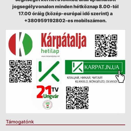
jogsegélyvonalon minden hétköznap 8.00-tól
17.00 óráig (közép-európai idő szerint) a
+380959192802-es mobilszámon.
Támogatónk