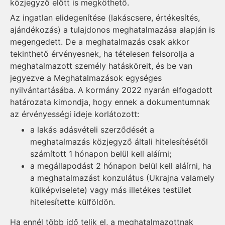
közjegyző előtt is megköthető.
Az ingatlan elidegenítése (lakáscsere, értékesítés,
ajándékozás) a tulajdonos meghatalmazása alapján is
megengedett. De a meghatalmazás csak akkor
tekinthető érvényesnek, ha tételesen felsorolja a
meghatalmazott személy hatásköreit, és be van
jegyezve a Meghatalmazások egységes
nyilvántartásába. A kormány 2022 nyarán elfogadott
határozata kimondja, hogy ennek a dokumentumnak
az érvényességi ideje korlátozott:
a lakás adásvételi szerződését a
meghatalmazás közjegyző általi hitelesítésétől
számított 1 hónapon belül kell aláírni;
a megállapodást 2 hónapon belül kell aláírni, ha
a meghatalmazást konzulátus (Ukrajna valamely
külképviselete) vagy más illetékes testület
hitelesítette külföldön.
Ha ennél több idő telik el, a meghatalmazottnak