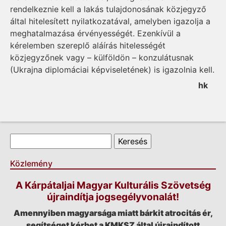
rendelkeznie kell a lakás tulajdonosának közjegyző
által hitelesített nyilatkozatával, amelyben igazolja a
meghatalmazása érvényességét. Ezenkívül a
kérelemben szereplő aláírás hitelességét
közjegyzőnek vagy – külföldön – konzulátusnak
(Ukrajna diplomáciai képviseletének) is igazolnia kell.
hk
Keresés űrlap
Keresés
Közlemény
A Kárpátaljai Magyar Kulturális Szövetség
újraindítja jogsegélyvonalát!
Amennyiben magyarsága miatt bárkit atrocitás ér,
segítséget kérhet a KMKSZ által újraindított