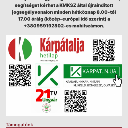
segítséget kérhet a KMKSZ által újraindított
jogsegélyvonalon minden hétköznap 8.00-tól
17.00 óráig (közép-európai idő szerint) a
+380959192802-es mobilszámon.
Támogatónk