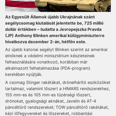
Az Egyesült Államok újabb Ukrajnának szánt
segélycsomag kiutalását jelentette be, 725 millió
dollár értékben –
tudatta
a Jevropejszka Pravda
(JP) Anthony Blinken amerikai külügyminiszterre
hivatkozva december 2-án, hétfőn este.
Az újabb katonai segélyt Blinken szerint az amerikai
elnöknek a védelmi minisztérium készleteinek
felhasználására vonatkozó, korábban már
alkalmazott felhatalmazása (PDA-program)
keretében nyújtják.
A csomag Stinger rakétákat, drónelhárító eszközöket
tartalmaz, valamint lőszert a HIMARS rendszerekhez,
155 mm-es és 105 mm-es tüzérségi lőszert,
drónokat, gyalogsági aknákat, Javelin és AT-4
páncéltörő rendszereket; TOW páncéltörő rakétákat,
kézi lőfegyvereket és lőszereket, robbantási