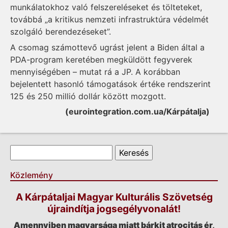
munkálatokhoz való felszereléseket és tölteteket,
továbbá „a kritikus nemzeti infrastruktúra védelmét
szolgáló berendezéseket”.
A csomag számottevő ugrást jelent a Biden által a
PDA-program keretében megküldött fegyverek
mennyiségében – mutat rá a JP. A korábban
bejelentett hasonló támogatások értéke rendszerint
125 és 250 millió dollár között mozgott.
(eurointegration.com.ua/Kárpátalja)
Keresés űrlap
Keresés
Közlemény
A Kárpátaljai Magyar Kulturális Szövetség
újraindítja jogsegélyvonalát!
Amennyiben magyarsága miatt bárkit atrocitás ér,