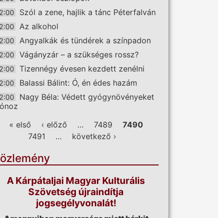
Szól a zene, hajlik a tánc Péterfalván
2:00
Az alkohol
2:00
Angyalkák és tündérek a színpadon
2:00
Vágányzár – a szükséges rossz?
2:00
Tizennégy évesen kezdett zenélni
2:00
Balassi Bálint: Ó, én édes hazám
2:00
Nagy Béla: Védett gyógynövényeket
2:00
lónoz
ldalak
« első
‹ előző
…
7489
7490
7491
…
következő ›
özlemény
A Kárpátaljai Magyar Kulturális
Szövetség újraindítja
jogsegélyvonalát!