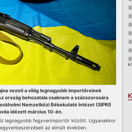
0
0
0
0
0
0
0
k
O
jna vezeti a világ legnagyobb importőreinek
K
e. Az ország behozatala csaknem a százszorosára
tockholmi Nemzetközi Békekutató Intézet (SIPRI)
avda idézett március 10-én.
 tíz legnagyobb fegyverimportőr között. Ugyanakkor
 fegyverbeszerzéseit az elmúlt években.