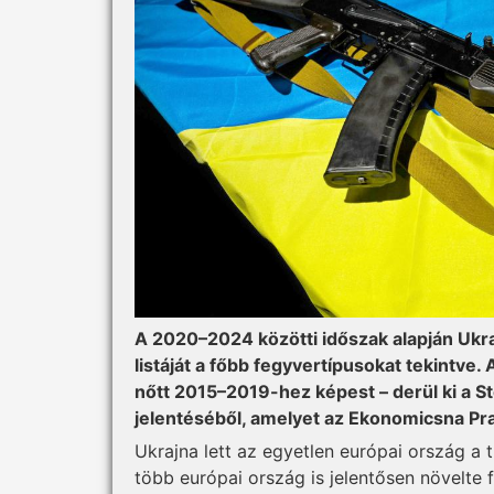
A 2020–2024 közötti időszak alapján Ukra
listáját a főbb fegyvertípusokat tekintv
nőtt 2015–2019-hez képest – derül ki a S
jelentéséből, amelyet az Ekonomicsna Pr
Ukrajna lett az egyetlen európai ország a
több európai ország is jelentősen növelte