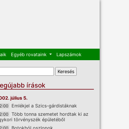
aik
Egyéb rovataink
Lapszámok
eresés űrlap
eresés
egújabb írások
002. július 5.
Emlékjel a Szics-gárdistáknak
2:00
Több tonna szemetet hordtak ki az
2:00
gykori törvényszék épületéből
Botokból oszlopok
2:00