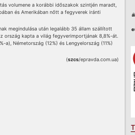
tás volumene a korábbi időszakok szintjén maradt,
ópában és Amerikában nőtt a fegyverek iránti
á
ak megindulása után legalább 35 állam szállított
e
 ország kapta a világ fegyverimportjának 8,8%-át.
5%-a), Németország (12%) és Lengyelország (11%)
(
szcs
/epravda.com.ua)
T