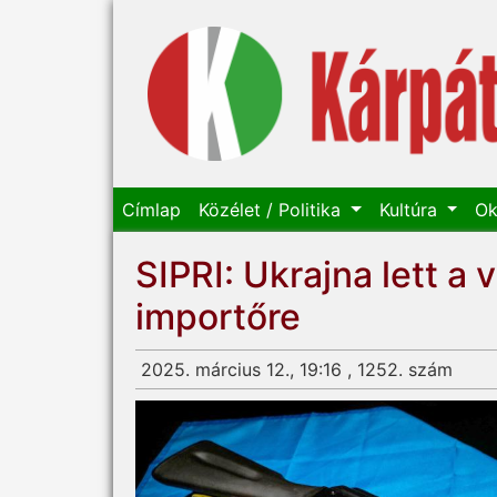
Címlap
Közélet / Politika
Kultúra
Ok
SIPRI: Ukrajna lett a
importőre
2025. március 12., 19:16 , 1252. szám