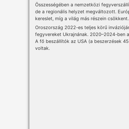
Összességében a nemzetközi fegyverszállí
de a regionális helyzet megváltozott. Eur
kereslet, míg a világ más részein csökkent.
Oroszország 2022-es teljes körű invázióján
fegyvereket Ukrajnának. 2020–2024-ben az
A fő beszállítók az USA (a beszerzések 4
voltak.