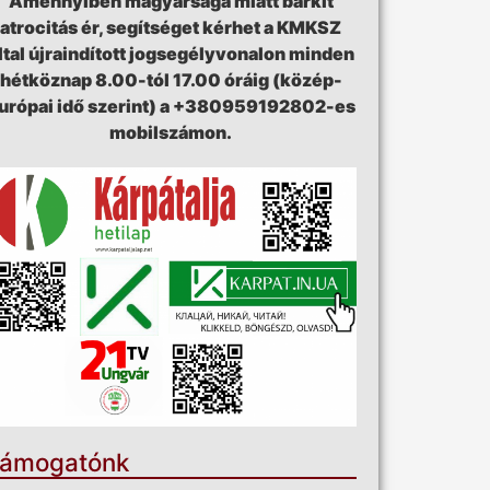
Amennyiben magyarsága miatt bárkit
atrocitás ér, segítséget kérhet a KMKSZ
ltal újraindított jogsegélyvonalon minden
hétköznap 8.00-tól 17.00 óráig (közép-
urópai idő szerint) a +380959192802-es
mobilszámon.
ámogatónk