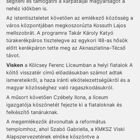
segíteni és támogatni a kárpátaljai magyarságot a
nehéz időkben is.
Az istentiszteletet követően az emlékező közösség a
város központjában megkoszorúzta Kossuth Lajos
mellszobrát. A programra Takár Károly Katyó
túrakerékpáros tisztelegve az egykori ’48-as hősök
előtt kerékpáron tette meg az Aknaszlatina–Técső
távot.
Visken
a Kölcsey Ferenc Líceumban a helyi fiatalok A
költő visszatér című előadásukban számot adtak
ismereteikről, a haza iránti elkötelezettségükről és a
magyar közösséghez való ragaszkodásukról.
A műsort követően Czébely Ilona, a líceum
igazgatója köszönetét fejezte ki a fiataloknak és
felkészítő tanáruknak.
A megemlékezők átvonultak a református
templomhoz, ahol Szabó Gabriella, a KMKSZ Viski
Alapszervezetének elnöke köszöntve a