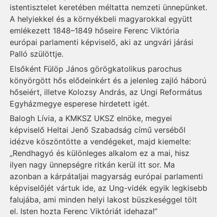
istentisztelet keretében méltatta nemzeti ünnepünket.
A helyiekkel és a környékbeli magyarokkal együtt
emlékezett 1848–1849 hőseire Ferenc Viktória
európai parlamenti képviselő, aki az ungvári járási
Palló szülöttje.
Elsőként Fülöp János görögkatolikus parochus
könyörgött hős elődeinkért és a jelenleg zajló háború
hőseiért, illetve Kolozsy András, az Ungi Református
Egyházmegye esperese hirdetett igét.
Balogh Lívia, a KMKSZ UKSZ elnöke, megyei
képviselő Heltai Jenő Szabadság című verséből
idézve köszöntötte a vendégeket, majd kiemelte:
„Rendhagyó és különleges alkalom ez a mai, hisz
ilyen nagy ünnepségre ritkán kerül itt sor. Ma
azonban a kárpátaljai magyarság európai parlamenti
képviselőjét vártuk ide, az Ung-vidék egyik legkisebb
falujába, ami minden helyi lakost büszkeséggel tölt
el. Isten hozta Ferenc Viktóriát idehaza!”