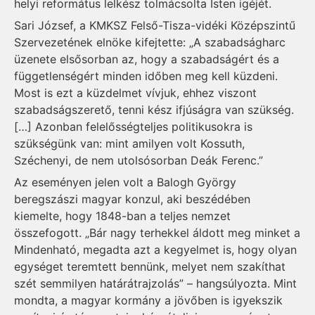
helyi református lelkész tolmácsolta Isten igéjét.
Sari József, a KMKSZ Felső-Tisza-vidéki Középszintű
Szervezetének elnöke kifejtette: „A szabadságharc
üzenete elsősorban az, hogy a szabadságért és a
függetlenségért minden időben meg kell küzdeni.
Most is ezt a küzdelmet vívjuk, ehhez viszont
szabadságszerető, tenni kész ifjúságra van szükség.
[…] Azonban felelősségteljes politikusokra is
szükségünk van: mint amilyen volt Kossuth,
Széchenyi, de nem utolsósorban Deák Ferenc.”
Az eseményen jelen volt a Balogh György
beregszászi magyar konzul, aki beszédében
kiemelte, hogy 1848-ban a teljes nemzet
összefogott. „Bár nagy terhekkel áldott meg minket a
Mindenható, megadta azt a kegyelmet is, hogy olyan
egységet teremtett bennünk, melyet nem szakíthat
szét semmilyen határátrajzolás” – hangsúlyozta. Mint
mondta, a magyar kormány a jövőben is igyekszik