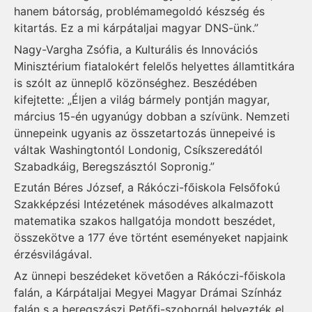
hanem bátorság, problémamegoldó készség és
kitartás. Ez a mi kárpátaljai magyar DNS-ünk.”
Nagy-Vargha Zsófia, a Kulturális és Innovációs
Minisztérium fiatalokért felelős helyettes államtitkára
is szólt az ünneplő közönséghez. Beszédében
kifejtette: „Éljen a világ bármely pontján magyar,
március 15-én ugyanúgy dobban a szívünk. Nemzeti
ünnepeink ugyanis az összetartozás ünnepeivé is
váltak Washingtontól Londonig, Csíkszeredától
Szabadkáig, Beregszásztól Sopronig.”
Ezután Béres József, a Rákóczi-főiskola Felsőfokú
Szakképzési Intézetének másodéves alkalmazott
matematika szakos hallgatója mondott beszédet,
összekötve a 177 éve történt eseményeket napjaink
érzésvilágával.
Az ünnepi beszédeket követően a Rákóczi-főiskola
falán, a Kárpátaljai Megyei Magyar Drámai Színház
falán s a beregszászi Petőfi-szobornál helyezték el