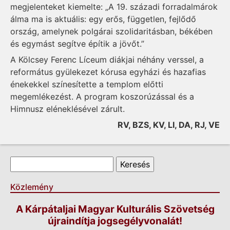
megjelenteket kiemelte: „A 19. századi forradalmárok
álma ma is aktuális: egy erős, független, fejlődő
ország, amelynek polgárai szolidaritásban, békében
és egymást segítve építik a jövőt.”
A Kölcsey Ferenc Líceum diákjai néhány verssel, a
református gyülekezet kórusa egyházi és hazafias
énekekkel színesítette a templom előtti
megemlékezést. A program koszorúzással és a
Himnusz eléneklésével zárult.
RV, BZS, KV, LI, DA, RJ, VE
Keresés űrlap
Keresés
Közlemény
A Kárpátaljai Magyar Kulturális Szövetség
újraindítja jogsegélyvonalát!