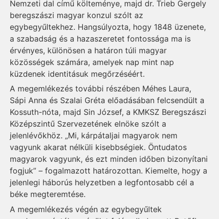
Nemzeti dal című költeménye, majd dr. Trieb Gergely
beregszászi magyar konzul szólt az
egybegyűltekhez. Hangsúlyozta, hogy 1848 üzenete,
a szabadság és a hazaszeretet fontossága ma is
érvényes, különösen a határon túli magyar
közösségek számára, amelyek nap mint nap
küzdenek identitásuk megőrzéséért.
A megemlékezés további részében Méhes Laura,
Sápi Anna és Szalai Gréta előadásában felcsendült a
Kossuth-nóta, majd Sin József, a KMKSZ Beregszászi
Középszintű Szervezetének elnöke szólt a
jelenlévőkhöz. „Mi, kárpátaljai magyarok nem
vagyunk akarat nélküli kisebbségiek. Öntudatos
magyarok vagyunk, és ezt minden időben bizonyítani
fogjuk” – fogalmazott határozottan. Kiemelte, hogy a
jelenlegi háborús helyzetben a legfontosabb cél a
béke megteremtése.
A megemlékezés végén az egybegyűltek