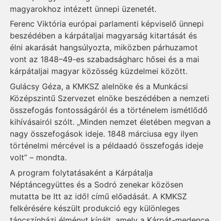
magyarokhoz intézett ünnepi üzenetét.
Ferenc Viktória európai parlamenti képviselő ünnepi
beszédében a kárpátaljai magyarság kitartását és
élni akarását hangsúlyozta, miközben párhuzamot
vont az 1848–49-es szabadságharc hősei és a mai
kárpátaljai magyar közösség küzdelmei között.
Gulácsy Géza, a KMKSZ alelnöke és a Munkácsi
Középszintű Szervezet elnöke beszédében a nemzeti
összefogás fontosságáról és a történelem ismétlődő
kihívásairól szólt. „Minden nemzet életében megvan a
nagy összefogások ideje. 1848 márciusa egy ilyen
történelmi mércével is a példaadó összefogás ideje
volt” – mondta.
A program folytatásaként a Kárpátalja
Néptáncegyüttes és a Sodró zenekar közösen
mutatta be Itt az idő! című előadását. A KMKSZ
felkérésére készült produkció egy különleges
táncszínházi élményt kínált, amely a Kárpát-medence