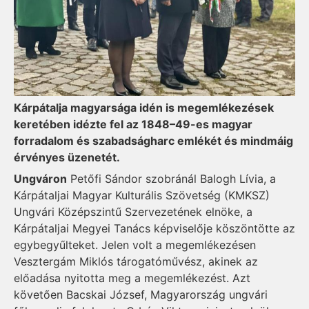
Kárpátalja magyarsága idén is megemlékezések
keretében idézte fel az 1848–49-es magyar
forradalom és szabadságharc emlékét és mindmáig
érvényes üzenetét.
Ungváron
Petőfi Sándor szobránál Balogh Lívia, a
Kárpátaljai Magyar Kulturális Szövetség (KMKSZ)
Ungvári Középszintű Szervezetének elnöke, a
Kárpátaljai Megyei Tanács képviselője köszöntötte az
egybegyűlteket. Jelen volt a megemlékezésen
Vesztergám Miklós tárogatóművész, akinek az
előadása nyitotta meg a megemlékezést. Azt
követően Bacskai József, Magyarország ungvári