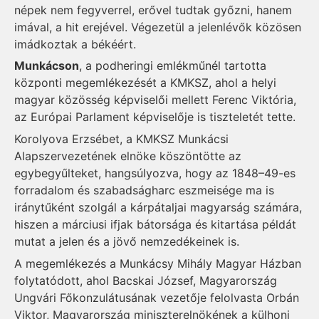
népek nem fegyverrel, erővel tudtak győzni, hanem
imával, a hit erejével. Végezetül a jelenlévők közösen
imádkoztak a békéért.
Munkácson
, a podheringi emlékműnél tartotta
központi megemlékezését a KMKSZ, ahol a helyi
magyar közösség képviselői mellett Ferenc Viktória,
az Európai Parlament képviselője is tiszteletét tette.
Korolyova Erzsébet, a KMKSZ Munkácsi
Alapszervezetének elnöke köszöntötte az
egybegyűlteket, hangsúlyozva, hogy az 1848–49-es
forradalom és szabadságharc eszmeisége ma is
iránytűként szolgál a kárpátaljai magyarság számára,
hiszen a márciusi ifjak bátorsága és kitartása példát
mutat a jelen és a jövő nemzedékeinek is.
A megemlékezés a Munkácsy Mihály Magyar Házban
folytatódott, ahol Bacskai József, Magyarország
Ungvári Főkonzulátusának vezetője felolvasta Orbán
Viktor, Magyarország miniszterelnökének a külhoni