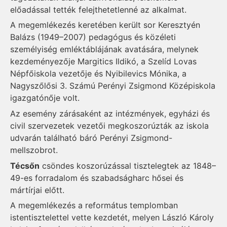
előadással tették felejthetetlenné az alkalmat.
A megemlékezés keretében került sor Keresztyén
Balázs (1949–2007) pedagógus és közéleti
személyiség emléktáblájának avatására, melynek
kezdeményezője Margitics Ildikó, a Szelíd Lovas
Népfőiskola vezetője és Nyibilevics Mónika, a
Nagyszőlősi 3. Számú Perényi Zsigmond Középiskola
igazgatónője volt.
Az esemény zárásaként az intézmények, egyházi és
civil szervezetek vezetői megkoszorúzták az iskola
udvarán található báró Perényi Zsigmond-
mellszobrot.
Técsőn
csöndes koszorúzással tisztelegtek az 1848–
49-es forradalom és szabadságharc hősei és
mártírjai előtt.
A megemlékezés a református templomban
istentisztelettel vette kezdetét, melyen László Károly