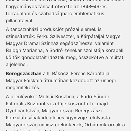
hagyományos táncait ötvözte az 1848–49-es
forradalom és szabadságharc emblematikus
pillanataival.
A táncszínházi produkciót prózai elemek is
színesítették: Ferku Szilveszter, a Kárpátaljai Megyei
Magyar Drámai Színház segédszínésze, valamint
Balogh Marianna, a Sodró zenekar szólistája korabeli
költők gondolatait idézték meg, összekötve a múltat
a jelennel.
Beregszászban
a II. Rákóczi Ferenc Kárpátaljai
Magyar Főiskola átriumában kezdődött az ünnepi
megemlékezés.
A jelenlévőket Molnár Krisztina, a Fodó Sándor
Kulturális Központ vezetője köszöntötte, majd
Gyebnár István, Magyarország Beregszászi
Konzulátusának ideiglenes ügyvivője felolvasta
Magyarország miniszterelnökének, Orbán Viktornak a