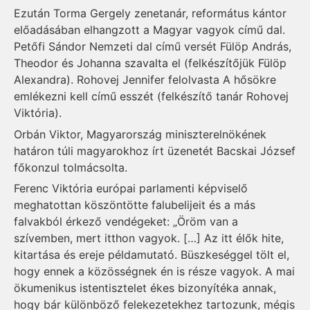
Ezután Torma Gergely zenetanár, református kántor
előadásában elhangzott a Magyar vagyok című dal.
Petőfi Sándor Nemzeti dal című versét Fülöp András,
Theodor és Johanna szavalta el (felkészítőjük Fülöp
Alexandra). Rohovej Jennifer felolvasta A hősökre
emlékezni kell című esszét (felkészítő tanár Rohovej
Viktória).
Orbán Viktor, Magyarország miniszterelnökének
határon túli magyarokhoz írt üzenetét Bacskai József
főkonzul tolmácsolta.
Ferenc Viktória európai parlamenti képviselő
meghatottan köszöntötte falubelijeit és a más
falvakból érkező vendégeket: „Öröm van a
szívemben, mert itthon vagyok. […] Az itt élők hite,
kitartása és ereje példamutató. Büszkeséggel tölt el,
hogy ennek a közösségnek én is része vagyok. A mai
ökumenikus istentisztelet ékes bizonyítéka annak,
hogy bár különböző felekezetekhez tartozunk, mégis