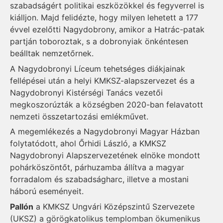
szabadságért politikai eszközökkel és fegyverrel is
kiálljon. Majd felidézte, hogy milyen lehetett a 177
évvel ezelőtti Nagydobrony, amikor a Hatrác-patak
partján toboroztak, s a dobronyiak önkéntesen
beálltak nemzetőrnek.
A Nagydobronyi Líceum tehetséges diákjainak
fellépései után a helyi KMKSZ-alapszervezet és a
Nagydobronyi Kistérségi Tanács vezetői
megkoszorúzták a községben 2020-ban felavatott
nemzeti összetartozási emlékművet.
A megemlékezés a Nagydobronyi Magyar Házban
folytatódott, ahol Őrhidi László, a KMKSZ
Nagydobronyi Alapszervezetének elnöke mondott
pohárköszöntőt, párhuzamba állítva a magyar
forradalom és szabadságharc, illetve a mostani
háború eseményeit.
Pallón
a KMKSZ Ungvári Középszintű Szervezete
(UKSZ) a görögkatolikus templomban ökumenikus