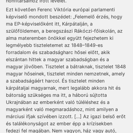
honfitársaihoz írott levelét.
Ezt követően Ferenc Viktória európai parlamenti
képviselő mondott beszédet: „Felemelő érzés, hogy
ma EP-képviselőként itt, Kárpátalján, a
szülőföldemen, a beregszászi Rákóczi-főiskolán, az
alma materemben önökkel együtt fejezhetem ki
legmélyebb tiszteletemet az 1848–1849-es
forradalom és szabadságharc hősei előtt, akik
elszántan hittek a magyar szabadságban és a
magyar jövőben. Tisztelet a bátraknak, tisztelet 1848
magyar hőseinek, tisztelet minden nemzetnek, amely
a szabadságáért harcol. És tisztelet minden
kárpátaljai magyarnak, mert legalább akkora hit és
bátorság szükséges ma itt, a háború sújtotta
Ukrajnában az emberként való túléléshez és a
magyarként való megmaradáshoz, mint amilyen a
márciusi ifjak szívében izzott. […] Az igazi belső erőt
és találékonyságot az ember épp a krízisekben
fedezi fel magában. Nem vagyon, ház vagy autó,