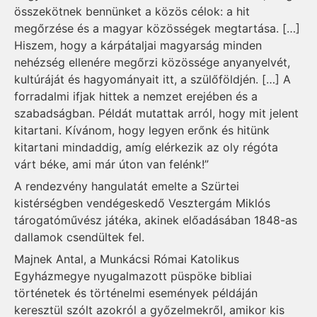
összekötnek bennünket a közös célok: a hit
megőrzése és a magyar közösségek megtartása. […]
Hiszem, hogy a kárpátaljai magyarság minden
nehézség ellenére megőrzi közössége anyanyelvét,
kultúráját és hagyományait itt, a szülőföldjén. […] A
forradalmi ifjak hittek a nemzet erejében és a
szabadságban. Példát mutattak arról, hogy mit jelent
kitartani. Kívánom, hogy legyen erőnk és hitünk
kitartani mindaddig, amíg elérkezik az oly régóta
várt béke, ami már úton van felénk!”
A rendezvény hangulatát emelte a Szürtei
kistérségben vendégeskedő Vesztergám Miklós
tárogatóművész játéka, akinek előadásában 1848-as
dallamok csendültek fel.
Majnek Antal, a Munkácsi Római Katolikus
Egyházmegye nyugalmazott püspöke bibliai
történetek és történelmi események példáján
keresztül szólt azokról a győzelmekről, amikor kis