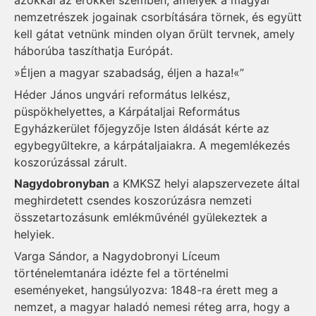
azokkal az erőkkel szemben, amelyek a magyar
nemzetrészek jogainak csorbítására törnek, és együtt
kell gátat vetnünk minden olyan őrült tervnek, amely
háborúba taszíthatja Európát.
»Éljen a magyar szabadság, éljen a haza!«”
Héder János ungvári református lelkész,
püspökhelyettes, a Kárpátaljai Református
Egyházkerület főjegyzője Isten áldását kérte az
egybegyűltekre, a kárpátaljaiakra. A megemlékezés
koszorúzással zárult.
Nagydobronyban
a KMKSZ helyi alapszervezete által
meghirdetett csendes koszorúzásra nemzeti
összetartozásunk emlékművénél gyülekeztek a
helyiek.
Varga Sándor, a Nagydobronyi Líceum
történelemtanára idézte fel a történelmi
eseményeket, hangsúlyozva: 1848-ra érett meg a
nemzet, a magyar haladó nemesi réteg arra, hogy a