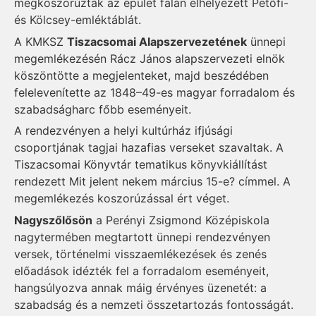
megkoszorúzták az épület falán elhelyezett Petőfi-
és Kölcsey-emléktáblát.
A KMKSZ
Tiszacsomai Alapszervezetének
ünnepi
megemlékezésén Rácz János alapszervezeti elnök
köszöntötte a megjelenteket, majd beszédében
felelevenítette az 1848–49-es magyar forradalom és
szabadságharc főbb eseményeit.
A rendezvényen a helyi kultúrház ifjúsági
csoportjának tagjai hazafias verseket szavaltak. A
Tiszacsomai Könyvtár tematikus könyvkiállítást
rendezett Mit jelent nekem március 15-e? címmel. A
megemlékezés koszorúzással ért véget.
Nagyszőlősön
a Perényi Zsigmond Középiskola
nagytermében megtartott ünnepi rendezvényen
versek, történelmi visszaemlékezések és zenés
előadások idézték fel a forradalom eseményeit,
hangsúlyozva annak máig érvényes üzenetét: a
szabadság és a nemzeti összetartozás fontosságát.