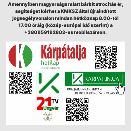
Amennyiben magyarsága miatt bárkit atrocitás ér,
segítséget kérhet a KMKSZ által újraindított
jogsegélyvonalon minden hétköznap 8.00-tól
17.00 óráig (közép-európai idő szerint) a
+380959192802-es mobilszámon.