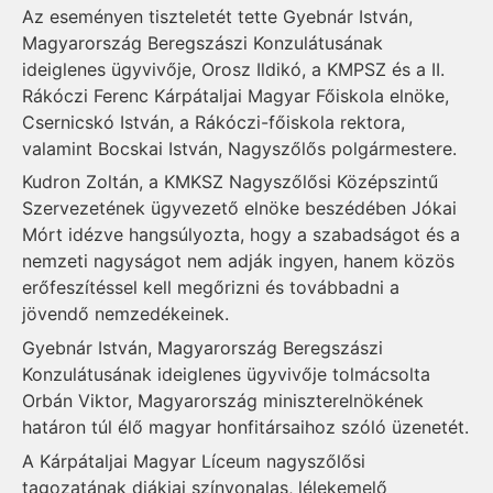
Az eseményen tiszteletét tette Gyebnár István,
Magyarország Beregszászi Konzulátusának
ideiglenes ügyvivője, Orosz Ildikó, a KMPSZ és a II.
Rákóczi Ferenc Kárpátaljai Magyar Főiskola elnöke,
Csernicskó István, a Rákóczi-főiskola rektora,
valamint Bocskai István, Nagyszőlős polgármestere.
Kudron Zoltán, a KMKSZ Nagyszőlősi Középszintű
Szervezetének ügyvezető elnöke beszédében Jókai
Mórt idézve hangsúlyozta, hogy a szabadságot és a
nemzeti nagyságot nem adják ingyen, hanem közös
erőfeszítéssel kell megőrizni és továbbadni a
jövendő nemzedékeinek.
Gyebnár István, Magyarország Beregszászi
Konzulátusának ideiglenes ügyvivője tolmácsolta
Orbán Viktor, Magyarország miniszterelnökének
határon túl élő magyar honfitársaihoz szóló üzenetét.
A Kárpátaljai Magyar Líceum nagyszőlősi
tagozatának diákjai színvonalas, lélekemelő