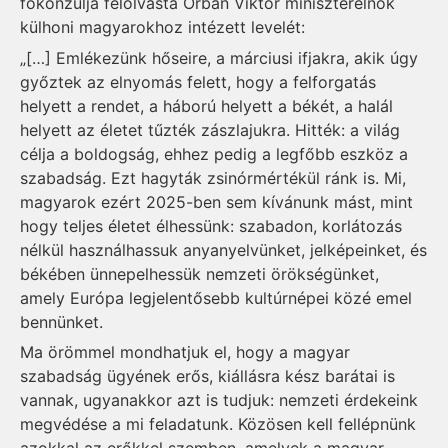
főkonzulja felolvasta Orbán Viktor miniszterelnök
külhoni magyarokhoz intézett levelét:
„[…] Emlékezünk hőseire, a márciusi ifjakra, akik úgy
győztek az elnyomás felett, hogy a felforgatás
helyett a rendet, a háború helyett a békét, a halál
helyett az életet tűzték zászlajukra. Hitték: a világ
célja a boldogság, ehhez pedig a legfőbb eszköz a
szabadság. Ezt hagyták zsinórmértékül ránk is. Mi,
magyarok ezért 2025-ben sem kívánunk mást, mint
hogy teljes életet élhessünk: szabadon, korlátozás
nélkül használhassuk anyanyelvünket, jelképeinket, és
békében ünnepelhessük nemzeti örökségünket,
amely Európa legjelentősebb kultúrnépei közé emel
bennünket.
Ma örömmel mondhatjuk el, hogy a magyar
szabadság ügyének erős, kiállásra kész barátai is
vannak, ugyanakkor azt is tudjuk: nemzeti érdekeink
megvédése a mi feladatunk. Közösen kell fellépnünk