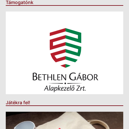
Támogatónk
Játékra fel!