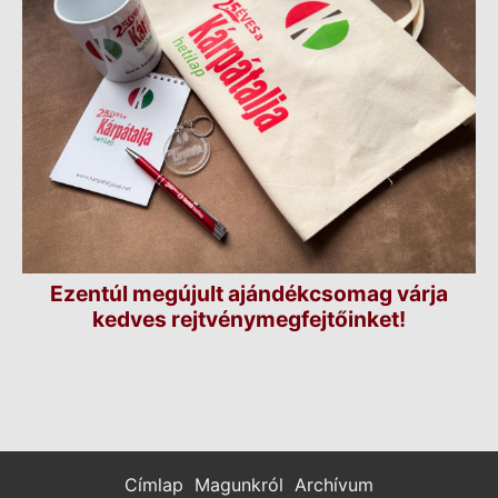
Ezentúl megújult ajándékcsomag várja
kedves rejtvénymegfejtőinket!
Címlap
Magunkról
Archívum