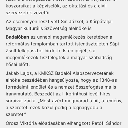
koszorúikat a képviselők, az oktatási és a civil
szervezetek vezetői.
Az eseményen részt vett Sin József, a Kárpátaljai
Magyar Kulturális Szövetség alelnöke is.
Badalóban
az ünnepi megemlékezés keretében a
református templomban tartott istentiszteleten Sápi
Zsolt lelkipásztor hirdette Isten igéjét, s a
megemlékezők tisztelegtek a magyar szabadság
hősei előtt.
Jakab Lajos, a KMKSZ Badalói Alapszervezetének
elnöke beszédében hangsúlyozta, hogy az 1848-as
forradalmi lendület és a nemzet összefogása ma is
iránymutató. Beszédét az I. korinthusi levél híres
soraival zárta: „Most azért megmarad a hit, a remény,
a szeretet, ezek közül pedig a legnagyobb a
szeretet.”
Orosz Viktória előadásában elhangzott Petőfi Sándor