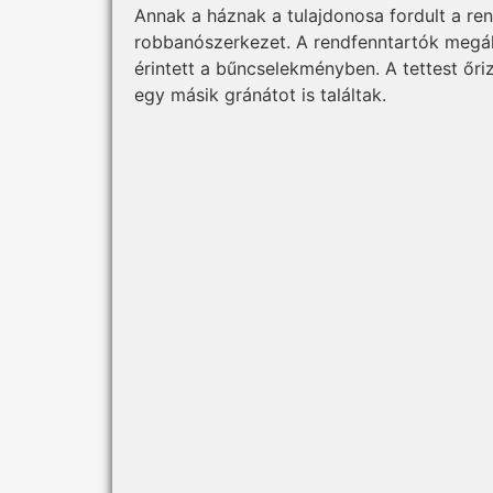
Annak a háznak a tulajdonosa fordult a re
robbanószerkezet. A rendfenntartók megál
érintett a bűncselekményben. A tettest őri
egy másik gránátot is találtak.