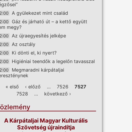
égzősei”
A gyülekezet mint család
2:00
Gáz és járható út – a kettő együtt
2:00
em megy?
Az újraegyesítés jelképe
2:00
Az osztály
2:00
Ki dönti el, ki nyert?
2:00
Higiéniai teendők a legelőn tavasszal
2:00
Megmaradni kárpátaljai
2:00
ereszténynek
ldalak
« első
‹ előző
…
7526
7527
7528
…
következő ›
özlemény
A Kárpátaljai Magyar Kulturális
Szövetség újraindítja