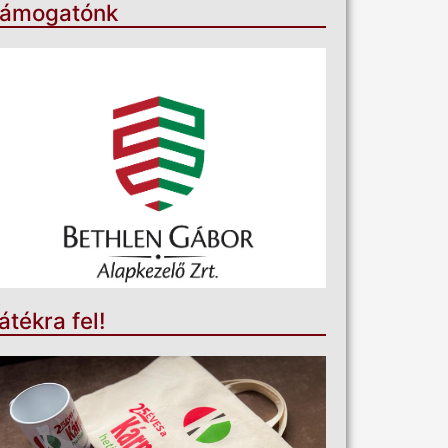
ámogatónk
átékra fel!