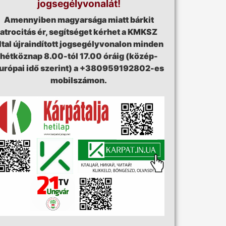
jogsegélyvonalát!
Amennyiben magyarsága miatt bárkit
atrocitás ér, segítséget kérhet a KMKSZ
ltal újraindított jogsegélyvonalon minden
hétköznap 8.00-tól 17.00 óráig (közép-
urópai idő szerint) a +380959192802-es
mobilszámon.