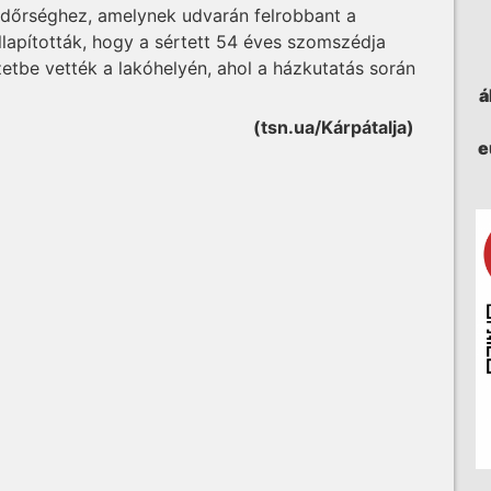
ndőrséghez, amelynek udvarán felrobbant a
lapították, hogy a sértett 54 éves szomszédja
zetbe vették a lakóhelyén, ahol a házkutatás során
á
(tsn.ua/Kárpátalja)
e