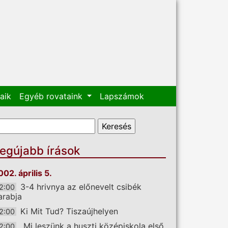
aik
Egyéb rovataink
Lapszámok
eresés űrlap
eresés
egújabb írások
002. április 5.
3-4 hrivnya az előnevelt csibék
2:00
arabja
Ki Mit Tud? Tiszaújhelyen
2:00
„Mi leszünk a huszti középiskola első
2:00