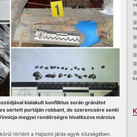
v
0
0
n
0
0
0
0
0
k
O
zédjával kialakult konfliktus során gránátot
es sértett portáján robbant, de szerencsére senki
K
 Vinnicja megyei rendőrségre hivatkozva március
örül történt a Hajszini járás egyik községében.