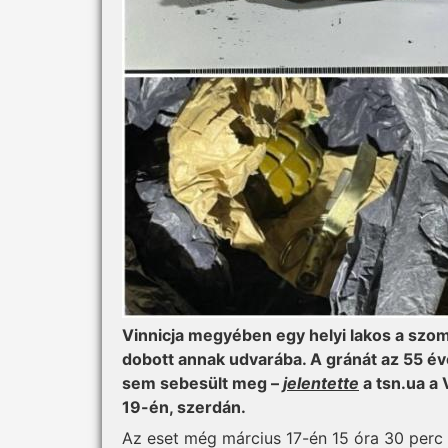
Vinnicja megyében egy helyi lakos a szoms
dobott annak udvarába. A gránát az 55 év
sem sebesült meg –
jelentette
a tsn.ua a
19-én, szerdán.
Az eset még március 17-én 15 óra 30 perc k