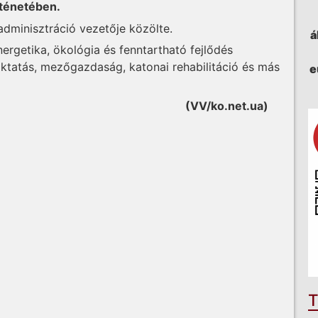
örténetében.
 adminisztráció vezetője közölte.
á
ergetika, ökológia és fenntartható fejlődés
oktatás, mezőgazdaság, katonai rehabilitáció és más
e
(VV/ko.net.ua)
T