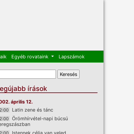
aik
Egyéb rovataink
Lapszámok
eresés űrlap
eresés
egújabb írások
002. április 12.
Latin zene és tánc
2:00
Örömhírvétel-napi búcsú
2:00
eregszászban
Istennek célja van veled
2:00