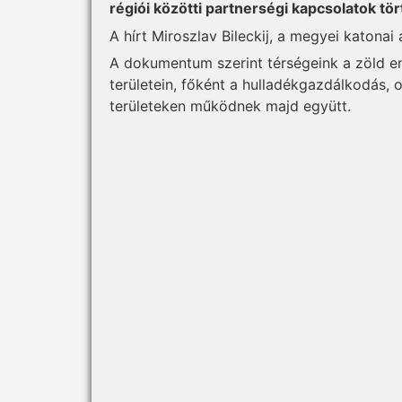
régiói közötti partnerségi kapcsolatok t
A hírt Miroszlav Bileckij, a megyei katonai
A dokumentum szerint térségeink a zöld en
területein, főként a hulladékgazdálkodás, 
területeken működnek majd együtt.