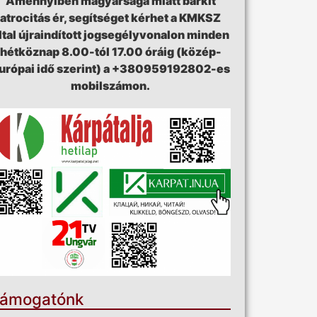
Amennyiben magyarsága miatt bárkit
atrocitás ér, segítséget kérhet a KMKSZ
ltal újraindított jogsegélyvonalon minden
hétköznap 8.00-tól 17.00 óráig (közép-
urópai idő szerint) a +380959192802-es
mobilszámon.
ámogatónk