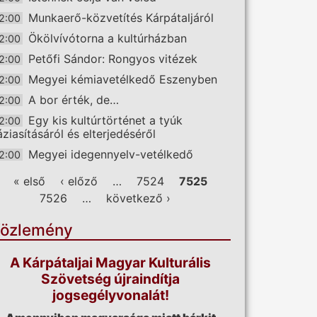
Munkaerő-közvetítés Kárpátaljáról
2:00
Ökölvívótorna a kultúrházban
2:00
Petőfi Sándor: Rongyos vitézek
2:00
Megyei kémiavetélkedő Eszenyben
2:00
A bor érték, de…
2:00
Egy kis kultúrtörténet a tyúk
2:00
áziasításáról és elterjedéséről
Megyei idegennyelv-vetélkedő
2:00
ldalak
« első
‹ előző
…
7524
7525
7526
…
következő ›
özlemény
A Kárpátaljai Magyar Kulturális
Szövetség újraindítja
jogsegélyvonalát!