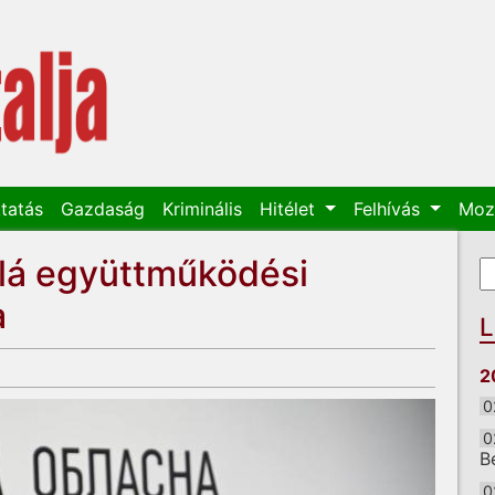
tatás
Gazdaság
Kriminális
Hitélet
Felhívás
Moz
alá együttműködési
K
K
a
L
2
0
0
B
0