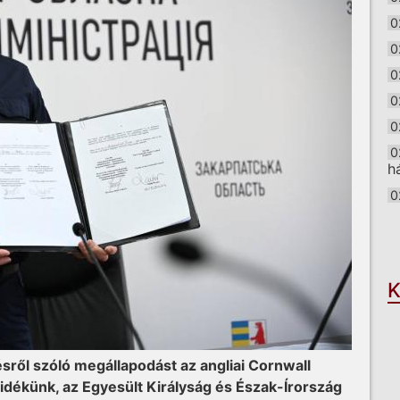
0
0
0
0
0
0
h
0
O
K
ésről szóló megállapodást az angliai Cornwall
dékünk, az Egyesült Királyság és Észak-Írország