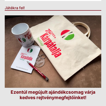
Játékra fel!
Ezentúl megújult ajándékcsomag várja
kedves rejtvénymegfejtőinket!