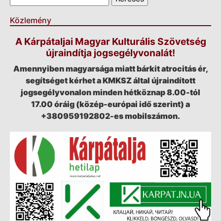
Közlemény
A Kárpátaljai Magyar Kulturális Szövetség
újraindítja jogsegélyvonalát!
Amennyiben magyarsága miatt bárkit atrocitás ér,
segítséget kérhet a KMKSZ által újraindított
jogsegélyvonalon minden hétköznap 8.00-tól
17.00 óráig (közép-európai idő szerint) a
+380959192802-es mobilszámon.