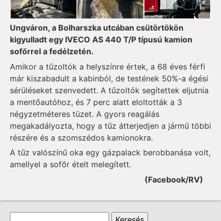
Ungváron, a Bolharszka utcában csütörtökön
kigyulladt egy IVECO AS 440 T/P típusú kamion
sofőrrel a fedélzetén.
Amikor a tűzoltók a helyszínre értek, a 68 éves férfi
már kiszabadult a kabinból, de testének 50%-a égési
sérüléseket szenvedett. A tűzoltók segítettek eljutnia
a mentőautóhoz, és 7 perc alatt eloltották a 3
négyzetméteres tüzet. A gyors reagálás
megakadályozta, hogy a tűz átterjedjen a jármű többi
részére és a szomszédos kamionokra.
A tűz valószínű oka egy gázpalack berobbanása volt,
amellyel a sofőr ételt melegített.
(Facebook/RV)
Keresés űrlap
Keresés