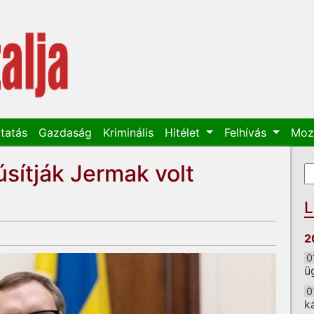
tatás
Gazdaság
Kriminális
Hitélet
Felhívás
Moz
sítják Jermak volt
K
K
L
2
0
ü
0
k