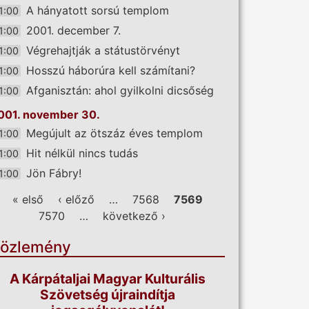
A hányatott sorsú templom
1:00
2001. december 7.
1:00
Végrehajtják a státustörvényt
1:00
Hosszú háborúra kell számítani?
1:00
Afganisztán: ahol gyilkolni dicsőség
1:00
001. november 30.
Megújult az ötszáz éves templom
1:00
Hit nélkül nincs tudás
1:00
Jön Fábry!
1:00
ldalak
« első
‹ előző
…
7568
7569
7570
…
következő ›
özlemény
A Kárpátaljai Magyar Kulturális
Szövetség újraindítja