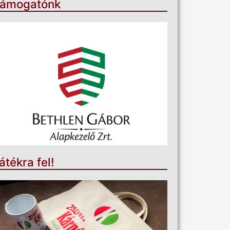
ámogatónk
átékra fel!