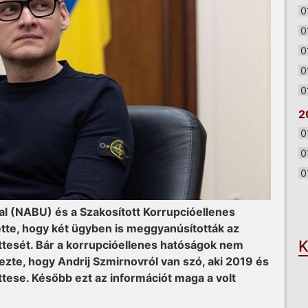
0
0
0
0
0
2
0
0
0
O
l (NABU) és a Szakosított Korrupcióellenes
tte, hogy két ügyben is meggyanúsították az
K
ettesét. Bár a korrupcióellenes hatóságok nem
ezte, hogy Andrij Szmirnovról van szó, aki 2019 és
tese. Később ezt az információt maga a volt