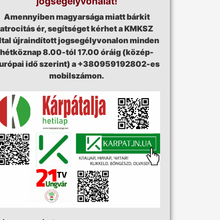
jogsegélyvonalát!
Amennyiben magyarsága miatt bárkit
atrocitás ér, segítséget kérhet a KMKSZ
ltal újraindított jogsegélyvonalon minden
hétköznap 8.00-tól 17.00 óráig (közép-
urópai idő szerint) a +380959192802-es
mobilszámon.