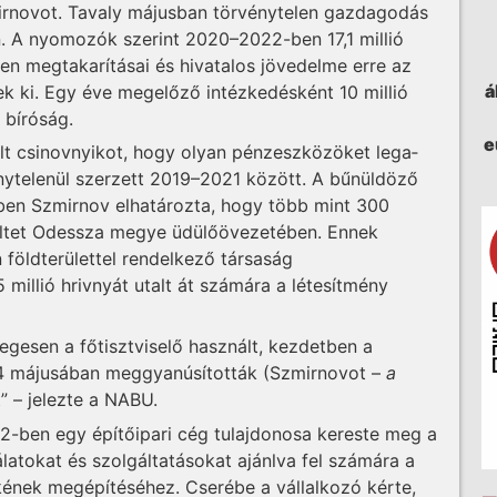
rnovot. Tavaly májusban törvénytelen gazdagodás
n. A nyomozók szerint 2020–2022-ben 17,1 millió
en megtakarításai és hivatalos jövedelme erre az
á
ttek ki. Egy éve megelőző intézkedésként 10 millió
 bíróság.
e
olt csinovnyikot, hogy olyan pénzeszközöket lega­
énytelenül szerzett 2019–2021 között. A bűnüldöző
kében Szmirnov elhatározta, hogy több mint 300
eltet Odessza megye üdülőövezetében. Ennek
 földterülettel rendelkező társaság
 millió hrivnyát utalt át számára a létesítmény
egesen a főtisztviselő használt, kezdetben a
4 májusában meg­gyanúsították (Szmirnovot –
a
” – jelezte a NABU.
2-ben egy építőipari cég tulajdonosa kereste meg a
latokat és szolgáltatásokat ajánlva fel számára a
ikének megépítéséhez. Cserébe a vállalkozó kérte,