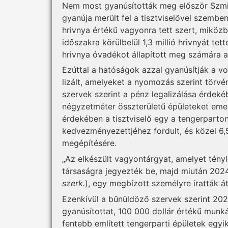
Nem most gyanúsították meg először Szmi
gyanúja merült fel a tisztviselővel szembe
hrivnya értékű vagyonra tett szert, miközb
időszakra körülbelül 1,3 millió hrivnyát te
hrivnya óvadékot állapított meg számára a
Ezúttal a hatóságok azzal gyanúsítják a v
lizált, amelyeket a nyomozás szerint törv
szervek szerint a pénz lega­lizálása érde
négyzetméter összterületű épületeket em
érdekében a tisztviselő egy a tengerparton
kedvezményezettjéhez fordult, és közel 6,5
megépítésére.
„Az elkészült vagyontárgyat, amelyet tényl
társaságra jegyezték be, majd miután 202
szerk.
), egy megbízott személyre íratták át
Ezenkívül a bűnüldöző szervek szerint 202
gyanúsítottat, 100 000 dollár értékű munká
fentebb említett tengerparti épületek egy