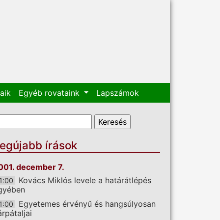
aik
Egyéb rovataink
Lapszámok
eresés űrlap
eresés
egújabb írások
001. december 7.
Kovács Miklós levele a határátlépés
1:00
gyében
Egyetemes érvényű és hangsúlyosan
1:00
árpátaljai