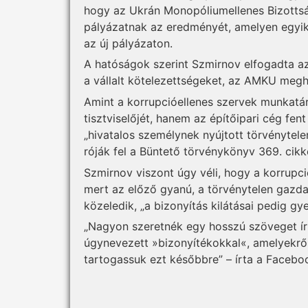
hogy az Ukrán Monopóliumellenes Bizottsá
pályázatnak az eredményét, amelyen egyik
az új pályázaton.
A hatóságok szerint Szmir­nov elfogadta az a
a vállalt kötelezettségeket, az AMKU megh
Amint a korrupcióellenes szervek munkatá
tisztviselőjét, hanem az építőipari cég fen
„hivatalos személynek nyújtott törvénytelen
róják fel a Büntető törvénykönyv 369. cikk
Szmirnov viszont úgy véli, hogy a korrupc
mert az előző gyanú, a törvénytelen gaz
közeledik, „a bizonyítás kilátásai pedig gy
„Nagyon szeretnék egy hosszú szöveget írn
úgynevezett »bizonyítékokkal«, amelyekr
tartogassuk ezt későbbre” – írta a Facebo