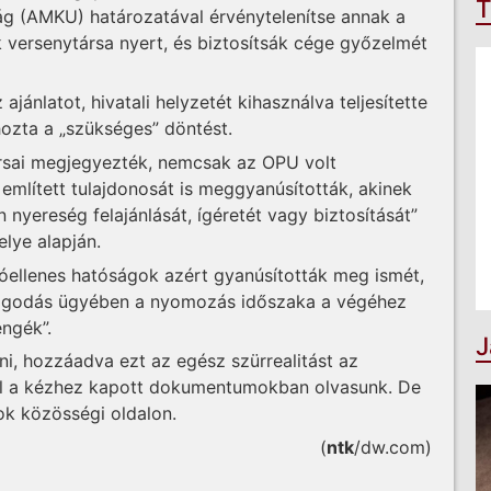
T
g (AMKU) határozatával érvénytelenítse annak a
 versenytársa nyert, és biztosítsák cége győzelmét
jánlatot, hivatali helyzetét kihasználva teljesítette
ozta a „szükséges” döntést.
rsai megjegyezték, nemcsak az OPU volt
t említett tulajdonosát is meggyanúsították, akinek
 nyereség felajánlását, ígéretét vagy biztosítását”
elye alapján.
ióellenes hatóságok azért gyanúsították meg ismét,
dagodás ügyében a nyomozás időszaka a végéhez
engék”.
J
i, hozzáadva ezt az egész szürrealitást az
ől a kézhez kapott dokumentumokban olvasunk. De
ok közösségi oldalon.
(
ntk
/dw.com)